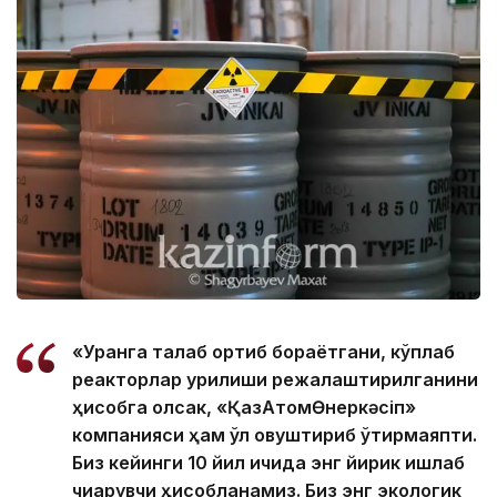
«Уранга талаб ортиб бораётгани, кўплаб
реакторлар қурилиши режалаштирилганини
ҳисобга олсак, «ҚазАтомӨнеркәсіп»
компанияси ҳам қўл қовуштириб ўтирмаяпти.
Биз кейинги 10 йил ичида энг йирик ишлаб
чиқарувчи ҳисобланамиз. Биз энг экологик