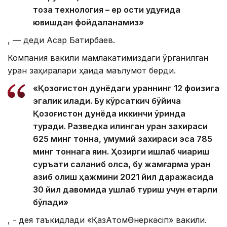
тоза технология – ер ости қудуғида
ювишдан фойдаланамиз»
, — деди Асқар Батирбаев.
Компания вакили мамлакатимиздаги ўрганилган
уран заҳиралари ҳақида маълумот берди.
«Қозоғистон дунёдаги ураннинг 12 фоизига
эгалик қилади. Бу кўрсаткич бўйича
Қозоғистон дунёда иккинчи ўринда
туради. Разведка қилинган уран захираси
625 минг тонна, умумий захираси эса 785
минг тоннага яқин. Ҳозирги ишлаб чиқариш
суръати сақланиб қолса, бу жамғарма уран
қазиб олиш ҳажмини 2021 йил даражасида
30 йил давомида ушлаб туриш учун етарли
бўлади»
, - дея таъкидлади «ҚазАтомӨнеркәсіп» вакили.