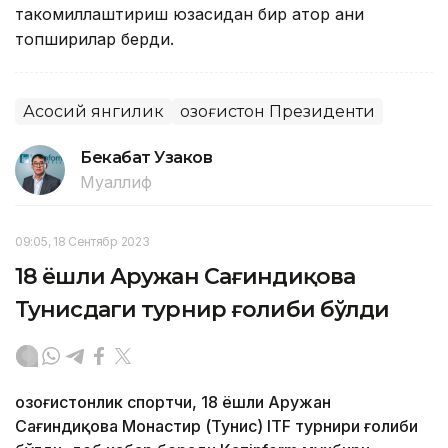
такомиллаштириш юзасидан бир қатор аниқ
топшириқлар берди.
Асосий янгилик
Қозоғистон Президенти
Бекабат Узаков
Муаллиф
09:05, 18 Сентябр 2023
18 ёшли Аружан Сағиндиқова
Тунисдаги турнир ғолиби бўлди
Қозоғистонлик спортчи, 18 ёшли Аружан
Сағиндиқова Монастир (Тунис) ITF турнири ғолиби