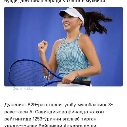
бўлди, деб хабар беради Каzinform мухбири.
Фото: ktf.kz
Дунёнинг 829-ракеткаси, ушбу мусобақанинг 3-
ракеткаси А. Саөиндиыова финалда жаҳон
рейтингида 1253-ўринни эгаллаб турган
ҳиндистонлик Вайшнави Адкарга қарши