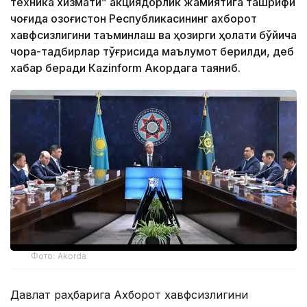
техника хизмати” акциядорлик жамиятига ташрифи
чоғида Қозоғистон Республикасининг ахборот
хавфсизлигини таъминлаш ва ҳозирги ҳолати бўйича
чора-тадбирлар тўғрисида маълумот берилди, деб
хабар беради Каzinform Акордага таяниб.
Фото: Akorda
Давлат раҳбарига Ахборот хавфсизлигини