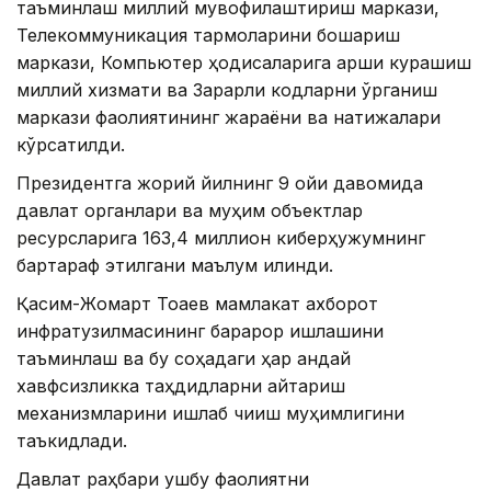
таъминлаш миллий мувофиқлаштириш маркази,
Телекоммуникация тармоқларини бошқариш
маркази, Компьютер ҳодисаларига қарши курашиш
миллий хизмати ва Зарарли кодларни ўрганиш
маркази фаолиятининг жараёни ва натижалари
кўрсатилди.
Президентга жорий йилнинг 9 ойи давомида
давлат органлари ва муҳим объектлар
ресурсларига 163,4 миллион киберҳужумнинг
бартараф этилгани маълум қилинди.
Қасим-Жомарт Тоқаев мамлакат ахборот
инфратузилмасининг барқарор ишлашини
таъминлаш ва бу соҳадаги ҳар қандай
хавфсизликка таҳдидларни қайтариш
механизмларини ишлаб чиқиш муҳимлигини
таъкидлади.
Давлат раҳбари ушбу фаолиятни