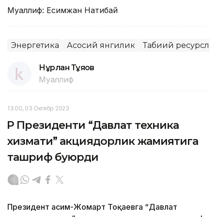
Муаллиф: Есимжан Нақтибай
Энергетика
Асосий янгилик
Табиий ресурсла
Нұрлан Тұяқов
Муаллиф
13:00, 03 Октябр 2023
ҚР Президенти “Давлат техника
хизмати” акциядорлик жамиятига
ташриф буюрди
Президент Қасим-Жомарт Тоқаевга “Давлат