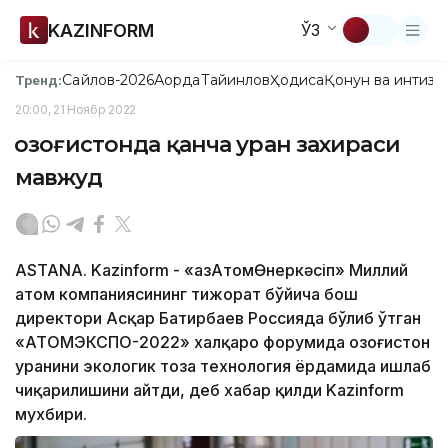
KAZINFORM
ЎЗ
Сайлов-2026
Ақорда
Тайинлов
Ҳодиса
Қонун ва интизо
Тренд:
20:00, 21 Ноябр 2022
Қозоғистонда қанча уран захираси
мавжуд
ASTANA. Kazinform - «ҚазАтомӨнеркәсіп» Миллий
атом компаниясининг тижорат бўйича бош
директори Асқар Батирбаев Россияда бўлиб ўтган
«АТОМЭКСПО-2022» халқаро форумида Қозоғистон
уранини экологик тоза технология ёрдамида ишлаб
чиқарилишини айтди, деб хабар қилди Kazinform
мухбири.