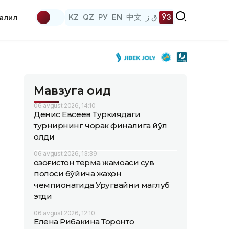
KZ
QZ
РУ
EN
中文
ق ز
ЎЗ
аҳлил
Мавзуга оид
06 avgust 2026, 14:10
Денис Евсеев Туркиядаги
турнирнинг чорак финалига йўл
олди
06 avgust 2026, 13:39
Қозоғистон терма жамоаси сув
полоси бўйича жаҳон
чемпионатида Уругвайни мағлуб
этди
06 avgust 2026, 12:10
Елена Рибакина Торонто