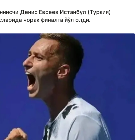
еннисчи Денис Евсеев Истанбул (Туркия)
ларида чорак финалга йўл олди.