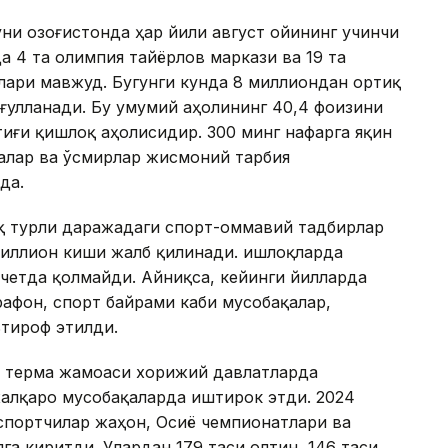
ни Қозоғистонда ҳар йили август ойининг учинчи
 4 та олимпия тайёрлов маркази ва 19 та
лари мавжуд. Бугунги кунда 8 миллиондан ортиқ
ғулланади. Бу умумий аҳолининг 40,4 фоизини
иғи қишлоқ аҳолисидир. 300 минг нафарга яқин
лалар ва ўсмирлар жисмоний тарбия
да.
иқ турли даражадаги спорт-оммавий тадбирлар
миллион киши жалб қилинади. Қишлоқларда
четда қолмайди. Айниқса, кейинги йилларда
афон, спорт байрами каби мусобақалар,
ътироф этилди.
он терма жамоаси хорижий давлатларда
 халқаро мусобақаларда иштирок этди. 2024
 спортчилар жаҳон, Осиё чемпионатлари ва
га киритди. Улардан 179 таси олтин, 146 таси