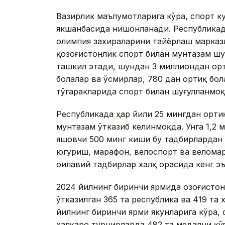
Вазирлик маълумотларига кўра, спорт ку
якшанбасида нишонланади. Республикада
олимпия захираларини тайёрлаш марказ
қозоғистонлик спорт билан мунтазам шу
ташкил этади, шундан 3 миллиондан орт
болалар ва ўсмирлар, 780 дан ортиқ бо
тўгаракларида спорт билан шуғулланмоқ
Республикада ҳар йили 25 мингдан орт
мунтазам ўтказиб келинмоқда. Унга 1,2 
яшовчи 500 минг киши бу тадбирлардан 
югуриш, марафон, велоспорт ва веломар
оилавий тадбирлар халқ орасида кенг э
2024 йилнинг биринчи ярмида Қозоғист
ўтказилган 365 та республика ва 419 та
йилнинг биринчи ярми якунларига кўра,
халқаро турнирларда 482 та медални қўл