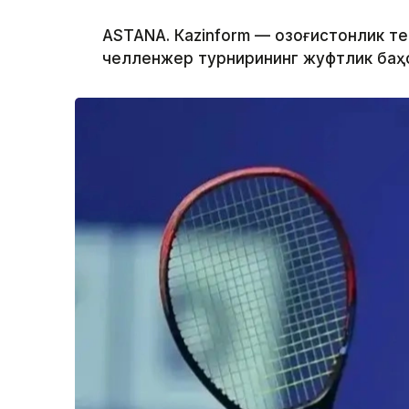
ASTANА. Кazinform — Қозоғистонлик т
челленжер турнирининг жуфтлик баҳс