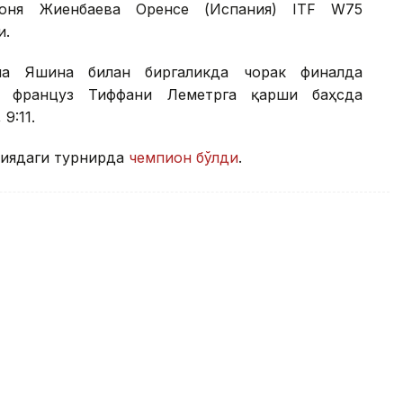
Соня Жиенбаева Оренсе (Испания) ITF W75
и.
на Яшина билан биргаликда чорак финалда
а француз Тиффани Леметрга қарши баҳсда
9:11.
ниядаги турнирда
чемпион бўлди
.