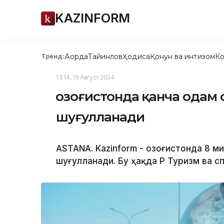
KAZINFORM
Ақорда
Тайинлов
Ҳодиса
Қонун ва интизом
Ко
Тренд:
13:14, 19 Август 2024
Қозоғистонда қанча одам
шуғулланади
ASTANA. Kazinform - Қозоғистонда 8 
шуғулланади. Бу ҳақда ҚР Туризм ва 