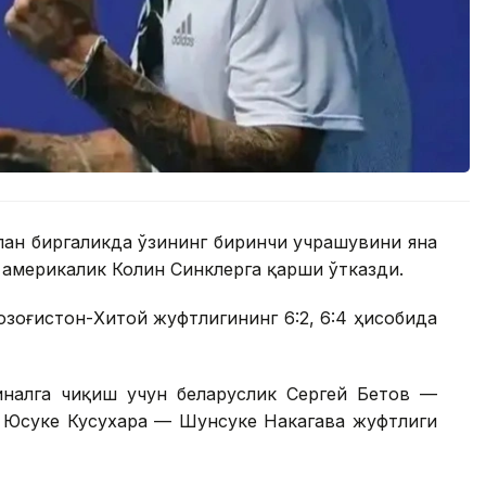
лан биргаликда ўзининг биринчи учрашувини яна
америкалик Колин Синклерга қарши ўтказди.
Қозоғистон-Хитой жуфтлигининг 6:2, 6:4 ҳисобида
налга чиқиш учун беларуслик Сергей Бетов —
к Юсуке Кусухара — Шунсуке Накагава жуфтлиги