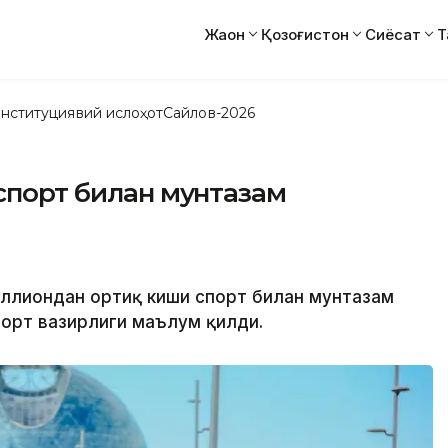
Жаҳон
Қозоғистон
Сиёсат
Т
нституциявий ислоҳот
Сайлов-2026
 спорт билан мунтазам
миллиондан ортиқ киши спорт билан мунтазам
спорт вазирлиги маълум қилди.