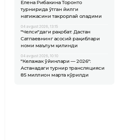
Елена Рибакина Торонто
турнирида ўтган йилги
натижасини такрорлай оладими
04 avgust 2026, 13:15
"Челси"даги рақобат: Дастан
Сатпаевнинг асосий рақиблари
номи маълум қилинди
04 avgust 2026, 10:10
"Келажак ўйинлари — 2026":
Астанадаги турнир трансляцияси
85 миллион марта кўрилди