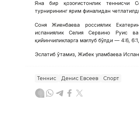
Яна бир қозоғистонлик теннисчи 
турнирининг ярим финалидан четлатилд
Соня Жиенбаева россиялик Екатери
испаниялик Селия Сервино Руис в
қийинчиликларга мағлуб бўлди — 4:6, 6:1, 
Эслатиб ўтамиз, Жибек Қуламбаева Испа
Теннис
Денис Евсеев
Спорт
Бекабат Узаков
Муаллиф