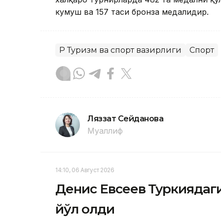
кумуш ва 157 таси бронза медалидир.
ҚР Туризм ва спорт вазирлиги
Спорт
Ляззат Сейданова
Муаллиф
14:10, 06 Август 2026
Денис Евсеев Туркиядаг
йўл олди