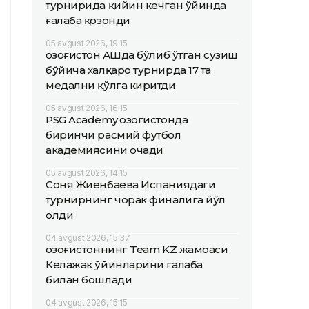
турнирида қийин кечган ўйинда
ғалаба қозонди
05 avgust 2026, 19:15
Қозоғистон АҚШда бўлиб ўтган сузиш
бўйича халқаро турнирда 17 та
медални қўлга киритди
05 avgust 2026, 16:15
PSG Academy Қозоғистонда
биринчи расмий футбол
академиясини очади
05 avgust 2026, 14:15
Соня Жиенбаева Испаниядаги
турнирнинг чорак финалига йўл
олди
04 avgust 2026, 15:37
Қозоғистоннинг Team KZ жамоаси
Келажак ўйинларини ғалаба
билан бошлади
04 avgust 2026, 15:15