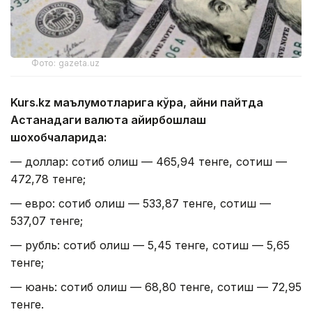
Фото: gazeta.uz
Kurs.kz маълумотларига кўра, айни пайтда
Астанадаги валюта айирбошлаш
шохобчаларида:
— доллар: сотиб олиш — 465,94 тенге, сотиш —
472,78 тенге;
— евро: сотиб олиш — 533,87 тенге, сотиш —
537,07 тенге;
— рубль: сотиб олиш — 5,45 тенге, сотиш — 5,65
тенге;
— юань: сотиб олиш — 68,80 тенге, сотиш — 72,95
тенге.