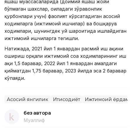
яшаш муассасаларида (доимий яшаш жойи
бўлмаган шахслар, оиладаги зўравонлик
қурбонлари учун) фаолият кўрсатадиган асосий
ходимларга (ижтимоий ишчилар) ва бошқарув
ходимлари, шунингдек уй шароитида ишлайдиган
ижтимоий ишчиларга тегишли.
Натижада, 2021 йил 1 январдан расмий иш ҳақини
ошириш орқали ижтимоий соҳа ходимларининг иш
ҳақи 1,5 баравар, 2022 йил 1 январдан амалдаги
қийматдан 1,75 баравар, 2023 йилда эса 2 баравар
кўпаяди.
Асосий янгилик
Иқтисодиёт
Ижтимоий ёрдам
без автора
Муаллиф