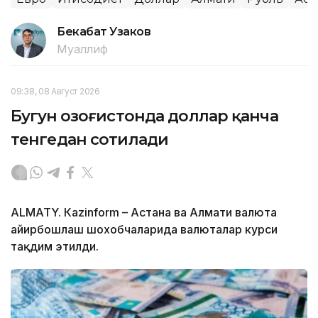
Бекабат Узаков
Муаллиф
09:38, 08 Август 2026
Бугун Қозоғистонда доллар қанча
тенгедан сотилади
ALMATY. Кazinform – Астана ва Алмати валюта
айирбошлаш шохобчаларида валюталар курси
тақдим этилди.