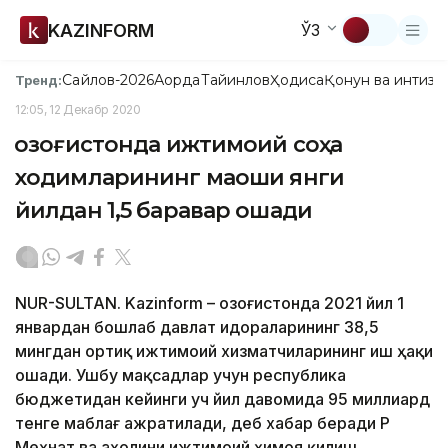
KAZINFORM
ЎЗ
Сайлов-2026
Ақорда
Тайинлов
Ҳодиса
Қонун ва интизо
Тренд:
12:05, 12 Декабр 2020
Қозоғистонда ижтимоий соҳа
ходимларининг маоши янги
йилдан 1,5 баравар ошади
NUR-SULTAN. Kazinform – Қозоғистонда 2021 йил 1
январдан бошлаб давлат идораларининг 38,5
мингдан ортиқ ижтимоий хизматчиларининг иш ҳақи
ошади. Ушбу мақсадлар учун республика
бюджетидан кейинги уч йил давомида 95 миллиард
тенге маблағ ажратилади, деб хабар беради ҚР
Меҳнат ва аҳолини ижтимоий ҳимоя қилиш