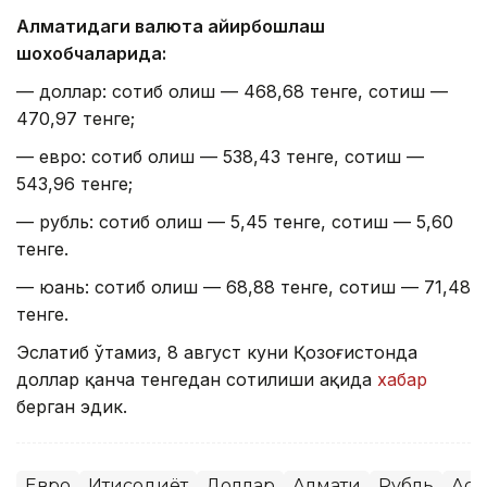
Алматидаги валюта айирбошлаш
шохобчаларида:
— доллар: сотиб олиш — 468,68 тенге, сотиш —
470,97 тенге;
— евро: сотиб олиш — 538,43 тенге, сотиш —
543,96 тенге;
— рубль: сотиб олиш — 5,45 тенге, сотиш — 5,60
тенге.
— юань: сотиб олиш — 68,88 тенге, сотиш — 71,48
тенге.
Эслатиб ўтамиз, 8 август куни Қозоғистонда
доллар қанча тенгедан сотилиши ҳақида
хабар
берган эдик.
Евро
Иқтисодиёт
Доллар
Алмати
Рубль
Аст