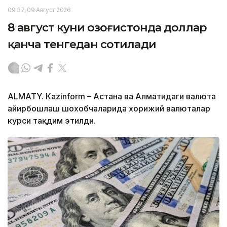
09:37, 09 Август 2026
8 август куни Қозоғистонда доллар
қанча тенгедан сотилади
ALMATY. Кazinform – Астана ва Алматидаги валюта
айирбошлаш шохобчаларида хорижий валюталар
курси тақдим этилди.