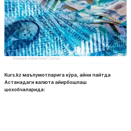
Коллаж: Kazinform/ Canva
Kurs.kz маълумотларига кўра, айни пайтда
Астанадаги валюта айирбошлаш
шохобчаларида:
— доллар: сотиб олиш — 466,13 тенге, сотиш —
473,13 тенге;
— евро: сотиб олиш — 534,11 тенге, сотиш —
544,09 тенге;