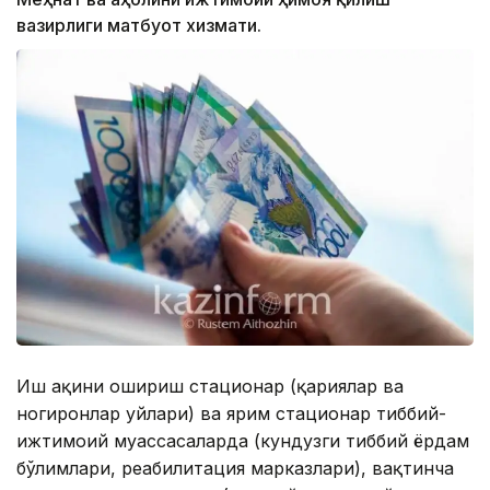
вазирлиги матбуот хизмати.
Иш ҳақини ошириш стационар (қариялар ва
ногиронлар уйлари) ва ярим стационар тиббий-
ижтимоий муассасаларда (кундузги тиббий ёрдам
бўлимлари, реабилитация марказлари), вақтинча