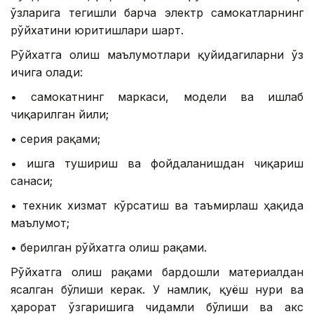
ўзларига тегишли барча электр самокатларнинг
рўйхатини юритишлари шарт.
Рўйхатга олиш маълумотлари қуйидагиларни ўз
ичига олади:
• самокатнинг маркаси, модели ва ишлаб
чиқарилган йили;
• серия рақами;
• ишга тушириш ва фойдаланишдан чиқариш
санаси;
• техник хизмат кўрсатиш ва таъмирлаш ҳақида
маълумот;
• берилган рўйхатга олиш рақами.
Рўйхатга олиш рақами бардошли материалдан
ясалган бўлиши керак. У намлик, қуёш нури ва
ҳарорат ўзгаришига чидамли бўлиши ва акс