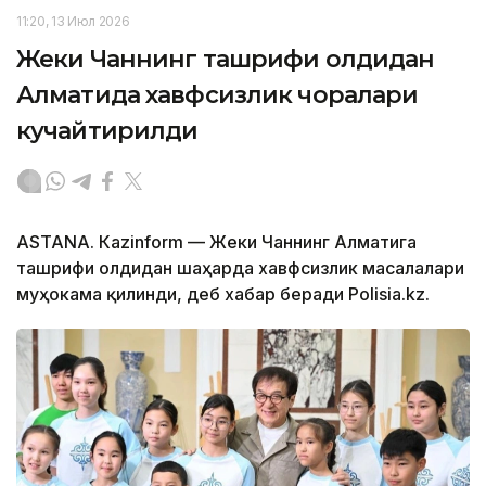
11:20, 13 Июл 2026
Жеки Чаннинг ташрифи олдидан
Алматида хавфсизлик чоралари
кучайтирилди
ASTANА. Кazinform — Жеки Чаннинг Алматига
ташрифи олдидан шаҳарда хавфсизлик масалалари
муҳокама қилинди, деб хабар беради Polisia.kz.