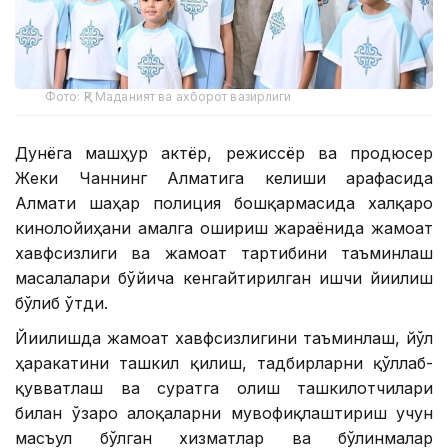
Фото: ҚР Маданият ва ахборот вазирлиги
Дунёга машҳур актёр, режиссёр ва продюсер
Жеки Чаннинг Алматига келиши арафасида
Алмати шаҳар полиция бошқармасида халқаро
кинолойиҳани амалга ошириш жараёнида жамоат
хавфсизлиги ва жамоат тартибини таъминлаш
масалалари бўйича кенгайтирилган ишчи йиғилиш
бўлиб ўтди.
Йиғилишда жамоат хавфсизлигини таъминлаш, йўл
ҳаракатини ташкил қилиш, тадбирларни қўллаб-
қувватлаш ва суратга олиш ташкилотчилари
билан ўзаро алоқаларни мувофиқлаштириш учун
масъул бўлган хизматлар ва бўлинмалар