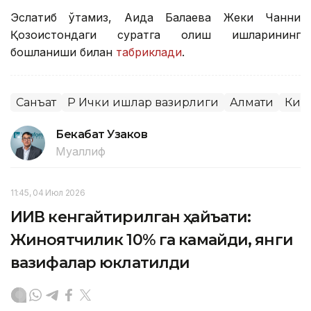
Эслатиб ўтамиз, Аида Балаева Жеки Чанни
Қозоғистондаги суратга олиш ишларининг
бошланиши билан
табриклади
.
Санъат
ҚР Ички ишлар вазирлиги
Алмати
Киб
Бекабат Узаков
Муаллиф
11:45, 04 Июл 2026
ИИВ кенгайтирилган ҳайъати:
Жиноятчилик 10% га камайди, янги
вазифалар юклатилди