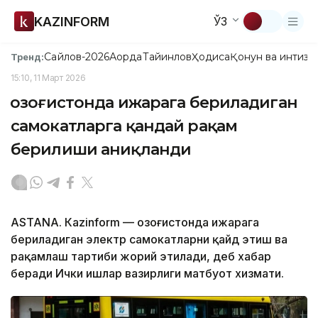
KAZINFORM
ЎЗ
Сайлов-2026
Ақорда
Тайинлов
Ҳодиса
Қонун ва интизо
Тренд:
15:10, 11 Март 2026
Қозоғистонда ижарага бериладиган
самокатларга қандай рақам
берилиши аниқланди
ASTANА. Кazinform — Қозоғистонда ижарага
бериладиган электр самокатларни қайд этиш ва
рақамлаш тартиби жорий этилади, деб хабар
беради Ички ишлар вазирлиги матбуот хизмати.