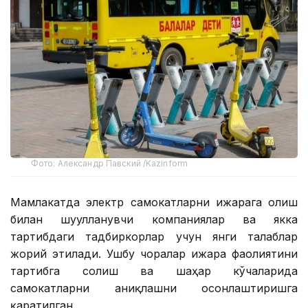
Фото: Александр Павский /Kazinform
Мамлакатда электр самокатларни ижарага олиш
билан шуғулланувчи компаниялар ва якка
тартибдаги тадбиркорлар учун янги талаблар
жорий этилади. Ушбу чоралар ижара фаолиятини
тартибга солиш ва шаҳар кўчаларида
самокатларни аниқлашни осонлаштиришга
қаратилган.