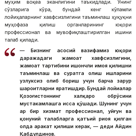
муҳим воқеа эканлигини таъкидлади. Унинг
сўзларига кўра, бундай кенг кўламли
лойиҳаларнинг хавфсизлигини таъминлаш ҳуқуқни
муҳофаза қилиш органларининг юқори
профессионал ва мувофиқлаштирилган ишини
талаб қилади.
— Бизнинг асосий вазифамиз юқори
даражадаги жамоат хавфсизлигини,
жамоат тартибини ишончли ҳимоя қилишни
таъминлаш ва суратга олиш ишларини
узлуксиз олиб бориш учун барча зарур
шароитларни яратишдир. Бундай лойиҳалар
Қозоғистоннинг халқаро обрўсини
мустаҳкамлашга ҳисса қўшади. Шунинг учун
ҳар бир хизмат профессионал, уйғун ва
қонуний талабларга қатъий риоя қилган
ҳолда ҳаракат қилиши керак, — деди Айдин
Қабдулдинов.