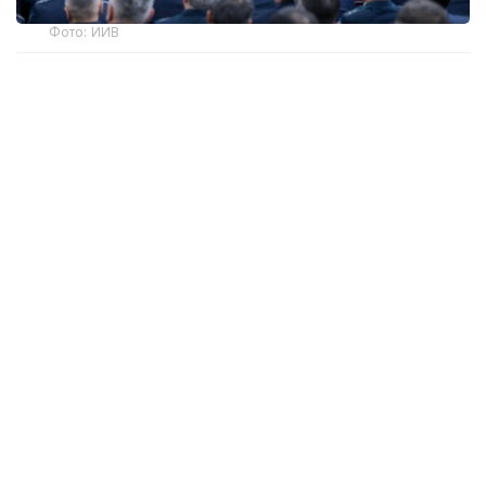
Фото: ИИВ
Йиғилишни очар экан, Ички ишлар вазири Ержан
Саденов Қозоғистон Республикасининг янги
Конституцияси 1 июлдан кучга кирганини, унда
конституциявий даражада "Қонун ва интизом"
тамойилини мустаҳкамлаганини таъкидлади.
— Давлат раҳбари таъкидлаганидек, бу
тамойил давлат органлари ва умуман
жамият фаолияти учун мустаҳкам
пойдеворга айланиши керак. Ички ишлар
органлари учун бу қонунга қатъий риоя
қилиш ва уни таъминлаш, қонунга
бўйсунувчи фуқаролар маданиятини
шакллантириш, ҳуқуқбузарликларнинг
олдини олишни кучайтириш ва
жиноятчиликка қарши муросасиз кураш