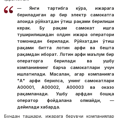
— Янги тартибга кўра, ижарага
бериладиган ҳар бир электр самокатга
алоҳида рўйхатдан ўтиш рақами берилиши
керак. Бу рақам самокат ишга
туширилишидан олдин ижара оператори
томонидан берилади. Рўйхатдан ўтиш
рақами битта лотин ҳарфи ва бешта
рақамдан иборат. Лотин ҳарфи маълум бир
операторга берилади ва ушбу
компаниянинг барча самокатлари учун
ишлатилади. Масалан, агар компанияга
"А" ҳарфи берилса, унинг самокатлари
А00001, А00002, А00003 ва ҳоказо
рақамланади. Ушбу ҳарфдан бошқа
оператор фойдалана олмайди, —
дейилади хабарда.
Бундан ташқари, ижарага берувчи компаниялар