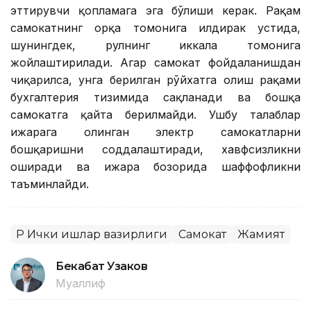
эттирувчи қопламага эга бўлиши керак. Рақам
самокатнинг орқа томонига ғилдирак устида,
шунингдек, рулнинг иккала томонига
жойлаштирилади. Агар самокат фойдаланишдан
чиқарилса, унга берилган рўйхатга олиш рақами
бухгалтерия тизимида сақланади ва бошқа
самокатга қайта берилмайди. Ушбу талаблар
ижарага олинган электр самокатларни
бошқаришни соддалаштиради, хавфсизликни
оширади ва ижара бозорида шаффофликни
таъминлайди.
ҚР Ички ишлар вазирлиги
Самокат
Жамият
Бекабат Узаков
Муаллиф