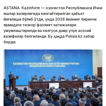
ASTANА. Кazinform — Қозоғистон Республикаси Ички
ишлар вазирлигида кенгайтирилган ҳайъат
йиғилиши бўлиб ўтди, унда 2026 йилнинг биринчи
ярмидаги тезкор фаолият натижалари
умумлаштирилди ва келгуси давр учун асосий
вазифалар белгиланди. Бу ҳақда Polisia.kz хабар
берди.