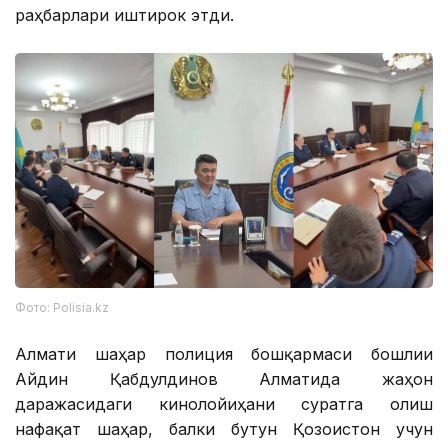
раҳбарлари иштирок этди.
Фото: Polisia.kz
Алмати шаҳар полиция бошқармаси бошлиғи
Айдин Қабдулдинов Алматида жаҳон
даражасидаги кинолойиҳани суратга олиш
нафақат шаҳар, балки бутун Қозоғистон учун