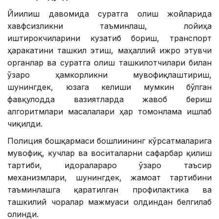
Йиғилиш давомида суратга олиш жойларида
хавфсизликни таъминлаш, лойиҳа
иштирокчиларини кузатиб бориш, транспорт
ҳаракатини ташкил этиш, маҳаллий ижро этувчи
органлар ва суратга олиш ташкилотчилари билан
ўзаро ҳамкорликни мувофиқлаштириш,
шунингдек, юзага келиши мумкин бўлган
фавқулодда вазиятларда жавоб бериш
алгоритмлари масалалари ҳар томонлама ишлаб
чиқилди.
Полиция бошқармаси бошлиғининг кўрсатмаларига
мувофиқ, кучлар ва воситаларни сафарбар қилиш
тартиби, идоралараро ўзаро таъсир
механизмлари, шунингдек, жамоат тартибини
таъминлашга қаратилган профилактика ва
ташкилий чоралар мажмуаси олдиндан белгилаб
олинди.