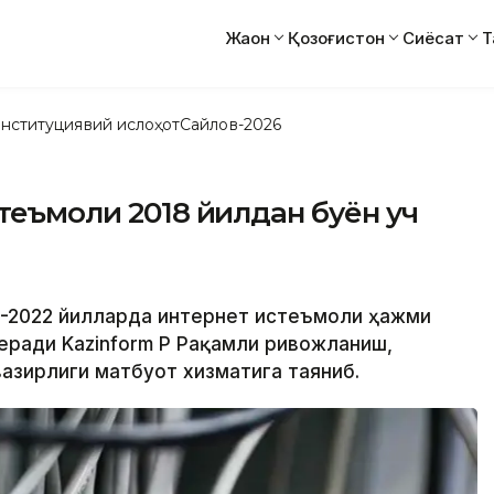
Жаҳон
Қозоғистон
Сиёсат
Т
нституциявий ислоҳот
Сайлов-2026
стеъмоли 2018 йилдан буён уч
18-2022 йилларда интернет истеъмоли ҳажми
еради Kazinform ҚР Рақамли ривожланиш,
азирлиги матбуот хизматига таяниб.