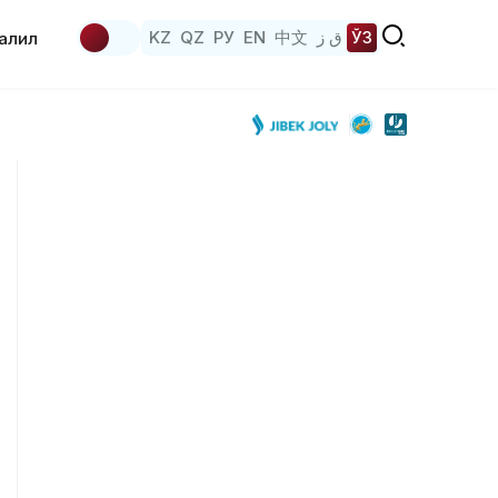
KZ
QZ
РУ
EN
中文
ق ز
ЎЗ
аҳлил