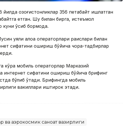
8 йилда қозоғистонликлар 356 петабайт ишлатган
абайтга етган. Шу билан бирга, истеъмол
 куни ўсиб бормоқда.
усин уяли алоқа операторлари раислари билан
ернет сифатини ошириш бўйича чора-тадбирлар
ерди.
га кўра мобиль операторлар Марказий
а интернет сифатини ошириш бўйича брифинг
густда бўлиб ўтади. Брифингда мобиль
ирлиги вакиллари иштирок этади.
р ва аэрокосмик саноат вазирлиги