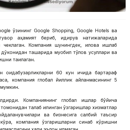
ogle ўзининг Google Shopping, Google Hotels ва
стувор аҳамият бериб, қидирув натижаларида
 чеклаган. Компания шунингдек, илова ишлаб
 дўконидан ташқарида муқобил тўлов усуллари ва
ни тақиқлаган.
ан қоидабузарликларни 60 кун ичида бартараф
са, компания глобал йиллик айланмасининг 5
 мумкин.
илдирди. Компаниянинг глобал ишлар бўйича
 томонидан талаб қилинган ўзгаришлар хизматлар
йдаланувчилари ва бизнесига салбий таъсир
 кўра, компания ўзгаришларни синаб кўришни
илмаслигини ҳали эълон қилмаган.