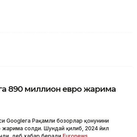
га 890 миллион евро жарима
яси Googleга Рақамли бозорлар қонунини
о жарима солди. Шундай қилиб, 2024 йил
нди, деб хабар беради
Euronews
.