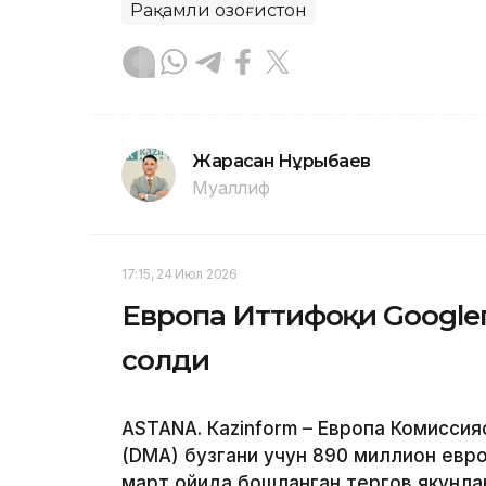
Рақамли Қозоғистон
Жарасқан Нұрыбаев
Муаллиф
17:15, 24 Июл 2026
Европа Иттифоқи Google
солди
ASTANА. Кazinform – Европа Комисси
(DMA) бузгани учун 890 миллион евр
март ойида бошланган тергов якунла