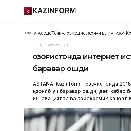
KAZINFORM
Ақорда
Тайинлов
Ҳодиса
Қонун ва интизом
Ко
Тренд:
11:38, 04 Август 2023
Қозоғистонда интернет и
баравар ошди
ASTANA. Kazinform - Қозоғистонда 20
қарийб уч баравар ошди, дея хабар б
инновациялар ва аэрокосмик саноат в