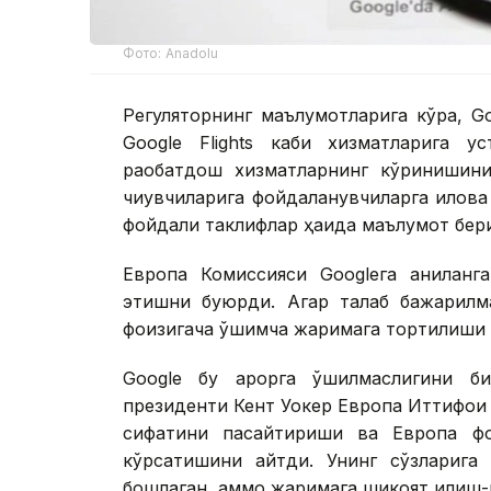
Фото: Аnadolu
Регуляторнинг маълумотларига кўра, Go
Google Flights каби хизматларига у
рақобатдош хизматларнинг кўринишини
чиқувчиларига фойдаланувчиларга илова
фойдали таклифлар ҳақида маълумот бериш
Европа Комиссияси Googleга аниқланг
этишни буюрди. Агар талаб бажарилма
фоизигача қўшимча жаримага тортилиши
Google бу қарорга қўшилмаслигини б
президенти Кент Уокер Европа Иттифоқи
сифатини пасайтириши ва Европа фо
кўрсатишини айтди. Унинг сўзларига
бошлаган, аммо жаримага шикоят қилиш-қ