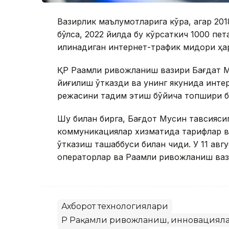
Вазирлик маълумотларига кўра, агар 201
бўлса, 2022 йилда бу кўрсаткич 1000 пет
қилинадиган интернет-трафик миқдори ҳар
ҚР Рақамли ривожланиш вазири Бағдат М
йиғилиш ўтказди ва унинг якунида инт
режасини тақдим этиш бўйича топшириқ б
Шу билан бирга, Бағдот Мусин тавсияси
коммуникациялар хизматида тарифлар в
ўтказиш ташаббуси билан чиқди. У 11 ав
операторлар ва Рақамли ривожланиш ваз
Ахборот технологиялари
ҚР Рақамли ривожланиш, инновацияла