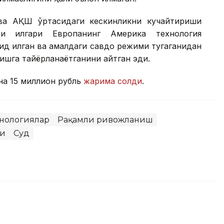
 ва АҚШ ўртасидаги кескинликни кучайтириши
и илгари Европанинг Америка технология
ид қилган ва амалдаги савдо режими тугаганидан
ишга тайёрланаётганини айтган эди.
на 15 миллион рубль
жарима солди
.
хнологиялар
Рақамли ривожланиш
ри
Суд