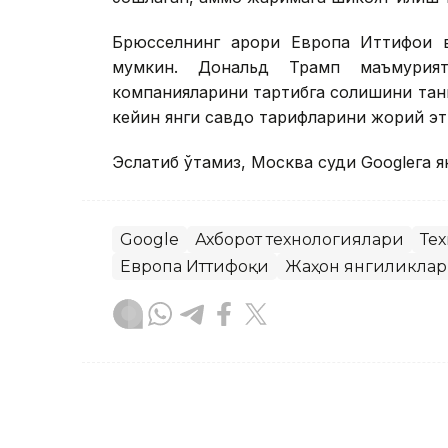
Брюсселнинг қарори Европа Иттифоқи
мумкин. Дональд Трамп маъмурият
компанияларини тартибга солишини танқ
кейин янги савдо тарифларини жорий эт
Эслатиб ўтамиз, Москва суди Googleга я
Google
Ахборот технологиялари
Те
Европа Иттифоқи
Жаҳон янгиликла
Бекабат Узаков
Муаллиф