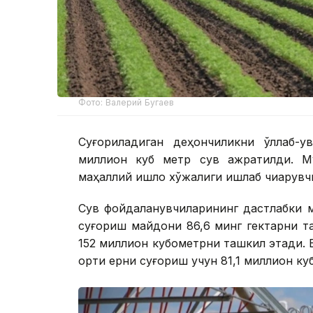
Фото: Валерий Бугаев
Суғориладиган деҳқончиликни қўллаб-
миллион куб метр сув ажратилди. Му
маҳаллий қишлоқ хўжалиги ишлаб чиқарувч
Сув фойдаланувчиларининг дастлабки 
суғориш майдони 86,6 минг гектарни 
152 миллион кубометрни ташкил этади. Б
ортиқ ерни суғориш учун 81,1 миллион ку