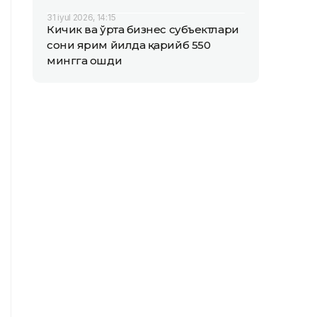
31 iyul 2026, 14:15
Кичик ва ўрта бизнес субъектлари
сони ярим йилда қарийб 550
мингга ошди