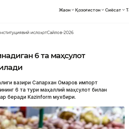
Жаҳон
Қозоғистон
Сиёсат
Т
нституциявий ислоҳот
Сайлов-2026
инадиган 6 та маҳсулот
илади
ўжалиги вазири Сапархан Омаров импорт
ининг 6 та тури маҳаллий маҳсулот билан
ар беради Kazinform мухбири.