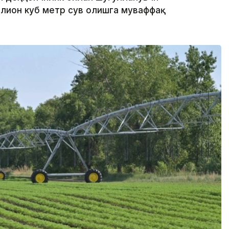
лион куб метр сув олишга муваффақ