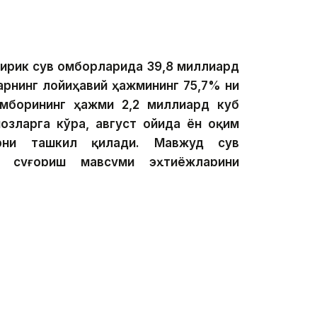
йирик сув омборларида 39,8 миллиард
ларнинг лойиҳавий ҳажмининг 75,7% ни
мборининг ҳажми 2,2 миллиард куб
озларга кўра, август ойида ён оқим
рни ташкил қилади. Мавжуд сув
й суғориш мавсуми эҳтиёжларини
 — дейди Сув ресурсларини тартибга
ардан фойдаланиш қўмитаси Иртиш
иғи ўринбосари Елеусиз Қамбаров.
ларининг иш режимини оқим прогнозлари ва
лган ҳолда доимий равишда созлайди. Бундай
 ўзгаришларга тезкорлик билан жавоб бериш ва
минлаш имконини беради. Шу билан бирга,