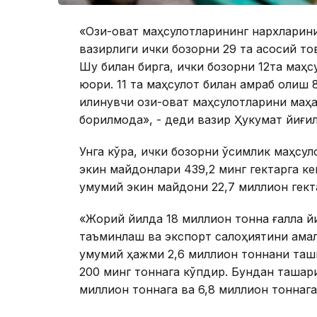
«Озиқ-овқат маҳсулотларининг нархларин
вазирлиги ички бозорни 29 та асосий то
Шу билан бирга, ички бозорни 12та маҳс
юқори. 11 та маҳсулот билан қамраб олиш
қилинувчи озиқ-овқат маҳсулотларини м
борилмоқда», - деди вазир Ҳукумат йиғи
Унга кўра, ички бозорни ўсимлик маҳсул
экин майдонлари 439,2 минг гектарга к
умумий экин майдони 22,7 миллион гект
«Жорий йилда 18 миллион тонна ғалла й
таъминлаш ва экспорт салоҳиятини ама
умумий ҳажми 2,6 миллион тоннани ташки
200 минг тоннага кўпдир. Бундан ташқар
миллион тоннага ва 6,8 миллион тоннаг