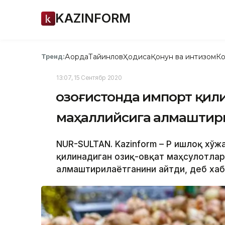
KAZINFORM
Ақорда
Тайинлов
Ҳодиса
Қонун ва интизом
Ко
Тренд:
13:07, 15 Сентябр 2020
Қозоғистонда импорт қил
маҳаллийсига алмаштир
NUR-SULTAN. Kazinform – ҚР Қишлоқ х
қилинадиган озиқ-овқат маҳсулотлар
алмаштирилаётганини айтди, деб хаб