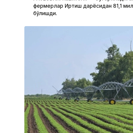
фермерлар Иртиш дарёсидан 81,1 мил
бўлишди.