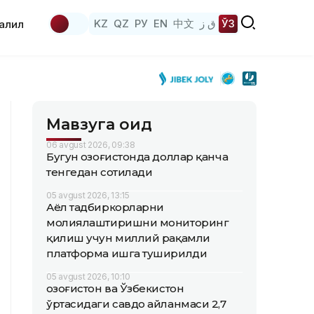
KZ
QZ
РУ
EN
中文
ق ز
ЎЗ
аҳлил
Мавзуга оид
06 avgust 2026, 09:38
Бугун Қозоғистонда доллар қанча
тенгедан сотилади
05 avgust 2026, 13:15
Аёл тадбиркорларни
молиялаштиришни мониторинг
қилиш учун миллий рақамли
платформа ишга туширилди
05 avgust 2026, 10:10
Қозоғистон ва Ўзбекистон
ўртасидаги савдо айланмаси 2,7