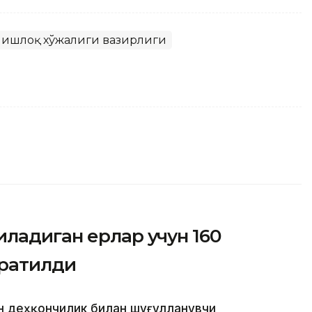
Р Қишлоқ хўжалиги вазирлиги
ладиган ерлар учун 160
жратилди
н деҳқончилик билан шуғулланувчи