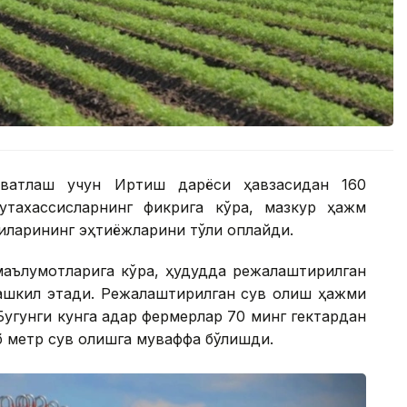
қувватлаш учун Иртиш дарёси ҳавзасидан 160
тахассисларнинг фикрига кўра, мазкур ҳажм
иларининг эҳтиёжларини тўлиқ қоплайди.
маълумотларига кўра, ҳудудда режалаштирилган
ташкил этади. Режалаштирилган сув олиш ҳажми
угунги кунга қадар фермерлар 70 минг гектардан
б метр сув олишга муваффақ бўлишди.