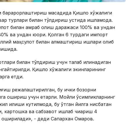
и барқарорлаштириш мақсадида Қишлоқ хўжалиги
вар турлари билан тўлдириш устида ишламоқда.
улот билан қамраб олиш даражаси 100% ва ундан
 80% ва ундан юқори. Қолган 6 турдаги импорт
аҳаллий маҳсулот билан алмаштириш ишлари олиб
лишида.
отлари билан тўлдириш учун талаб қилинадиган
енгайтирилди. Қишлоқ хўжалиги экинларининг
арга етди.
иғиш режалаштирилган, бу ички бозорни
лга ошириш учун етарли. Мойли ўсимликларнинг
л қилиши кутилмоқда, бу ўтган йилга нисбатан
и, картошка ва сабзавот ишлаб чиқариш 4
а оширилади», - деди Сапархан Омаров.