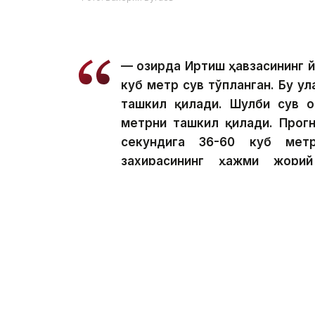
— Ҳозирда Иртиш ҳавзасининг 
куб метр сув тўпланган. Бу у
ташкил қилади. Шулби сув о
метрни ташкил қилади. Прогн
секундига 36-60 куб мет
захирасининг ҳажми жори
қондириш учун тўлиқ етарли,
солиш, ҳимоя қилиш ва ул
ҳавзаси сув инспекцияси бошл
Бугунги кунда инспекция сув омбор
фермерларнинг талабларини ҳисобга о
мослашувчан ёндашув бизга ҳар қандай
далаларни барқарор сув билан таъ