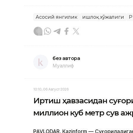
Асосий янгилик
Қишлоқ хўжалиги
Қ
без автора
Муаллиф
10:10, 06 Август 2026
Иртиш ҳавзасидан суғори
миллион куб метр сув а
PAVLODAR. Кazinform — Суғориладига