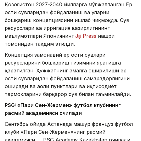
Қозоғистон 2027-2040 йилларга мўлжалланган Ер
ости сувларидан фойдаланиш ва уларни
бошқариш концепциясини ишлаб чиқмоқда. Сув
ресурслари ва ирригация вазирлигининг
маълумотлари Япониянинг
Jiji Press
нашри
томонидан тақдим этилди.
Концепция замонавий ер ости сувлари
ресурсларини бошқариш тизимини яратишга
қаратилган. Ҳужжатнинг амалга оширилиши ер
ости сувларидан фойдаланиш самарадорлигини
оширади ва аҳоли пунктлари ва иқтисодиёт
тармоқларини барқарор сув билан таъминлайди.
PSG: «Пари Сен-Жермен» футбол клубининг
расмий академияси очилади
Сентябрь ойида Астанада машҳур француз футбол
клуби «Пари Сен-Жермен»нинг расмий
академияси — PSG Academy Kazakhstan очилади.