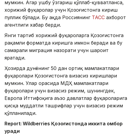
мумкин. Агар ушбу ўзгариш қўллаб-қувватланса,
хорижий фуқаролар учун Қозоғистонга кириш
пуллик бўлади. Бу ҳақда Россиянинг
ТАСС
ахборот
агентлиги хабар берди.
Янги тартиб хорижий фуқароларга Қозоғистонга
рақамли форматда киришга имкон беради ва бу
самарали миграция назорати учун шароит
яратади.
Ҳозирда дунёнинг 50 дан ортиқ мамлакатлари
фуқаролари Қозоғистонга визасиз киришлари
мумкин. Улар орасида МДҲ мамлакатлари
фуқаролари учун визасиз режим, шунингдек,
Европа Иттифоқига аъзо давлатлар фуқароларига
қисқа муддатли ташрифлар учун визасиз режим
қўлланилади.
Report: Wildberries Қозоғистонда иккита омбор
қуради