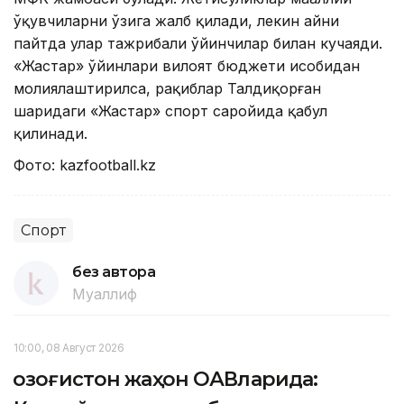
ўқувчиларни ўзига жалб қилади, лекин айни
пайтда улар тажрибали ўйинчилар билан кучаяди.
«Жастар» ўйинлари вилоят бюджети ҳисобидан
молиялаштирилса, рақиблар Талдиқорған
шаҳридаги «Жастар» спорт саройида қабул
қилинади.
Фото: kazfootball.kz
Спорт
без автора
Муаллиф
10:00, 08 Август 2026
Қозоғистон жаҳон ОАВларида: