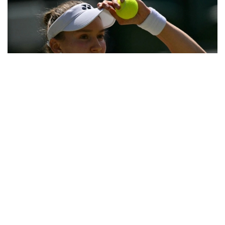
Фото: ҚТФ
Қозоғистонлик теннисчи учинчи босқичда
дунёнинг 31-ракеткаси, америкалик Энн Лига
қарши ўз маҳоратини намойиш этди.
Бу икки спортчи ўртасидаги биринчи учрашув
эди.