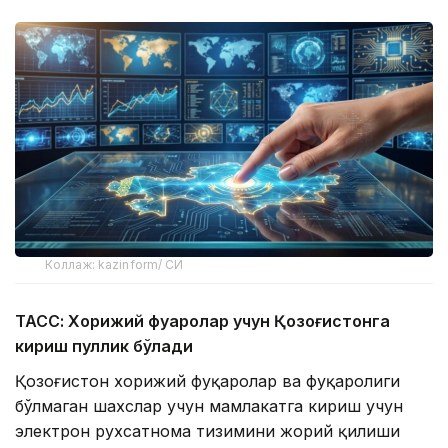
Коллаж: kazinform/ СИ
ТАСС: Хорижий фуқаролар учун Қозоғистонга
кириш пуллик бўлади
Қозоғистон хорижий фуқаролар ва фуқаролиги
бўлмаган шахслар учун мамлакатга кириш учун
электрон рухсатнома тизимини жорий қилиши