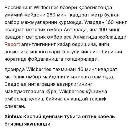
Россиянинг Wildberries бозори Қозоғистонда
умумий майдони 260 минг квадрат метр бўлган
омбор мажмуаларини қурмоқда. Улардан 160 минг
квадрат метрлик омбор Астанада, яна 100 минг
квадрат метрлик омбор эса Алматида жойлашади.
Report
агентлигининг хабар беришича, янги
логистика иншоотлари келгуси йилнинг биринчи
чорагида фойдаланишга топширилади.
Ҳозирда Wildberries тахминан 46 минг квадрат
метрлик омбор майдонини ижарага олмоқда.
Савдо ва интеграция вазирлигининг
маълумотларига кўра, Wildberries қўшимча
омборлар қуриш бўйича ҳеч қандай таклиф
олмаган.
Xinhuа: Каспий денгизи тубига оптик кабель
ётқизиш якунланди