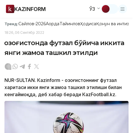
KAZINFORM
ЎЗ
Сайлов-2026
Ақорда
Тайинлов
Ҳодиса
Қонун ва интизо
Тренд:
18:26, 06 Сентябр 2022
Қозоғистонда футзал бўйича иккита
янги жамоа ташкил этилди
NUR-SULTAN. Кazinform - Қозоғистоннинг футзал
харитаси икки янги жамоа ташкил этилиши билан
кенгаймоқда, деб хабар беради КazFootball.kz.