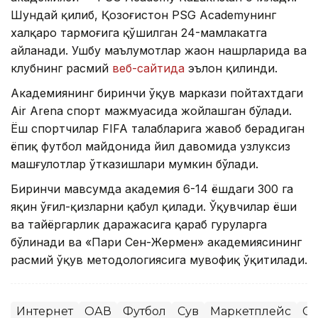
Шундай қилиб, Қозоғистон PSG Academyнинг
халқаро тармоғига қўшилган 24-мамлакатга
айланади. Ушбу маълумотлар жаҳон нашрларида ва
клубнинг расмий
веб-сайтида
эълон қилинди.
Академиянинг биринчи ўқув маркази пойтахтдаги
Air Arena спорт мажмуасида жойлашган бўлади.
Ёш спортчилар FIFA талабларига жавоб берадиган
ёпиқ футбол майдонида йил давомида узлуксиз
машғулотлар ўтказишлари мумкин бўлади.
Биринчи мавсумда академия 6-14 ёшдаги 300 га
яқин ўғил-қизларни қабул қилади. Ўқувчилар ёши
ва тайёргарлик даражасига қараб гуруҳларга
бўлинади ва «Пари Сен-Жермен» академиясининг
расмий ўқув методологиясига мувофиқ ўқитилади.
Интернет
ОАВ
Футбол
Сув
Маркетплейс
Сп