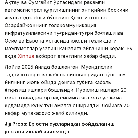
Ақтау ва Сумгайит ўртасидаги рақамли
автомагистрал қурилишининг энг қийин босқичи
якунланди. Янги йўналиш Қозоғистон ва
Озарбайжоннинг телекоммуникация
инфратузилмасини тўғридан-тўғри боғлаши ва
Осиё ва Европа ўртасида юқори тезликдаги
маълумотлар узатиш каналига айланиши керак. Бу
ҳақда
Xinhua
ахборот агентлиги хабар берди.
Лойиҳа 2025 йилда бошланган. Муҳандислик
тадқиқотлари ва кабель синовларидан сўнг, шу
йилнинг июль ойида денгиз тубига кабель
ётқизиш ишлари бошланди. Қурилиш ишлари 20
минг тоннадан ортиқ сиғимга эга махсус кема
ёрдамида куну тун амалга оширилди. Лойиҳага 70
нафар мутахассис жалб қилинди.
Jiji Press: Ер ости сувларидан фойдаланиш
режаси ишлаб чиқилмоқда