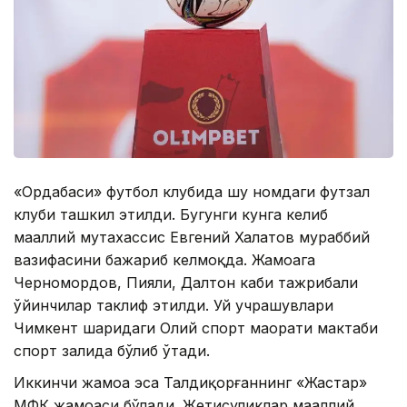
«Ордабаси» футбол клубида шу номдаги футзал
клуби ташкил этилди. Бугунги кунга келиб
маҳаллий мутахассис Евгений Халатов мураббий
вазифасини бажариб келмоқда. Жамоага
Черномордов, Пияли, Далтон каби тажрибали
ўйинчилар таклиф этилди. Уй учрашувлари
Чимкент шаҳридаги Олий спорт маҳорати мактаби
спорт залида бўлиб ўтади.
Иккинчи жамоа эса Талдиқорғаннинг «Жастар»
МФК жамоаси бўлади. Жетисуликлар маҳаллий