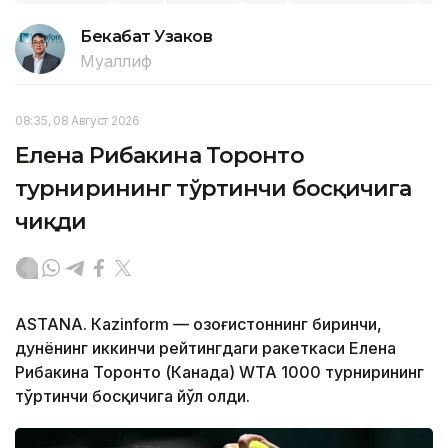
Бекабат Узаков
Муаллиф
08:35, 08 Август 2026
Елена Рибакина Торонто
турнирининг тўртинчи босқичига
чиқди
ASTANА. Кazinform — Қозоғистоннинг биринчи,
дунёнинг иккинчи рейтингдаги ракеткаси Елена
Рибакина Торонто (Канада) WТА 1000 турнирининг
тўртинчи босқичига йўл олди.