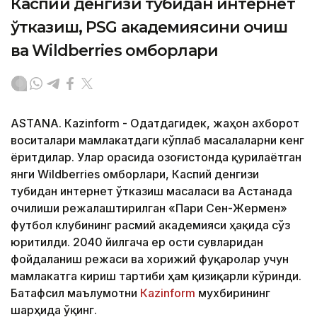
Каспий денгизи тубидан интернет
ўтказиш, PSG академиясини очиш
ва Wildberries омборлари
ASTANА. Кazinform - Одатдагидек, жаҳон ахборот
воситалари мамлакатдаги кўплаб масалаларни кенг
ёритдилар. Улар орасида Қозоғистонда қурилаётган
янги Wildberries омборлари, Каспий денгизи
тубидан интернет ўтказиш масаласи ва Астанада
очилиши режалаштирилган «Пари Сен-Жермен»
футбол клубининг расмий академияси ҳақида сўз
юритилди. 2040 йилгача ер ости сувларидан
фойдаланиш режаси ва хорижий фуқаролар учун
мамлакатга кириш тартиби ҳам қизиқарли кўринди.
Батафсил маълумотни
Кazinform
мухбирининг
шарҳида ўқинг.