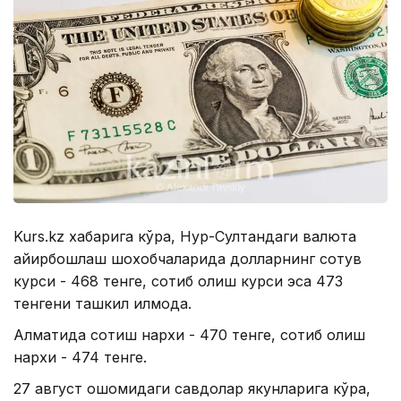
Kurs.kz хабарига кўра, Нур-Султандаги валюта
айирбошлаш шохобчаларида долларнинг сотув
курси - 468 тенге, сотиб олиш курси эса 473
тенгени ташкил қилмоқда.
Алматида сотиш нархи - 470 тенге, сотиб олиш
нархи - 474 тенге.
27 август оқшомидаги савдолар якунларига кўра,