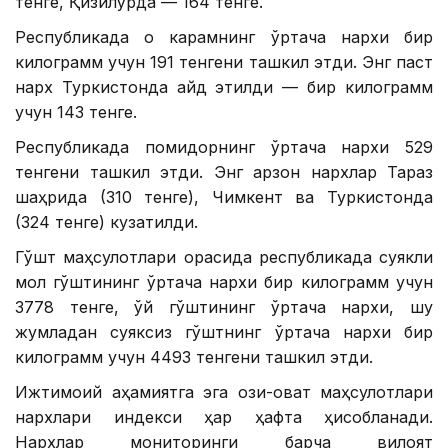
тенге, Қизилўрда — 164 тенге.
Республикада оқ карамнинг ўртача нархи бир
килограмм учун 191 тенгени ташкил этди. Энг паст
нарх Туркистонда қайд этилди — бир килограмм
учун 143 тенге.
Республикада помидорнинг ўртача нархи 529
тенгени ташкил этди. Энг арзон нархлар Тараз
шаҳрида (310 тенге), Чимкент ва Туркистонда
(324 тенге) кузатилди.
Гўшт маҳсулотлари орасида республикада суякли
мол гўштининг ўртача нархи бир килограмм учун
3778 тенге, қўй гўштининг ўртача нархи, шу
жумладан суяксиз гўштнинг ўртача нархи бир
килограмм учун 4493 тенгени ташкил этди.
Ижтимоий аҳамиятга эга озиқ-овқат маҳсулотлари
нархлари индекси ҳар ҳафта ҳисобланади.
Нархлар мониторинги барча вилоят