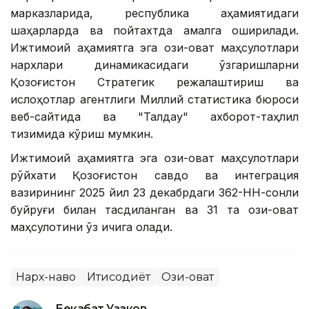
марказларида, республика аҳамиятидаги
шаҳарларда ва пойтахтда амалга оширилади.
Ижтимоий аҳамиятга эга озиқ-овқат маҳсулотлари
нархлари динамикасидаги ўзгаришларни
Қозоғистон Стратегик режалаштириш ва
ислоҳотлар агентлиги Миллий статистика бюроси
веб-сайтида ва "Талдау" ахборот-таҳлил
тизимида кўриш мумкин.
Ижтимоий аҳамиятга эга озиқ-овқат маҳсулотлари
рўйхати Қозоғистон савдо ва интеграция
вазирининг 2025 йил 23 декабрдаги 362-НН-сонли
буйруғи билан тасдиқланган ва 31 та озиқ-овқат
маҳсулотини ўз ичига олади.
Нарх-наво
Иқтисодиёт
Озиқ-овқат
Бекабат Узаков