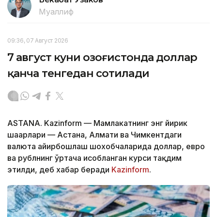
Муаллиф
09:36, 07 Август 2026
7 август куни Қозоғистонда доллар
қанча тенгедан сотилади
ASTANA. Kazinform — Мамлакатнинг энг йирик
шаҳарлари — Астана, Алмати ва Чимкентдаги
валюта айирбошлаш шохобчаларида доллар, евро
ва рублнинг ўртача ҳисобланган курси тақдим
этилди, деб хабар беради
Kazinform
.