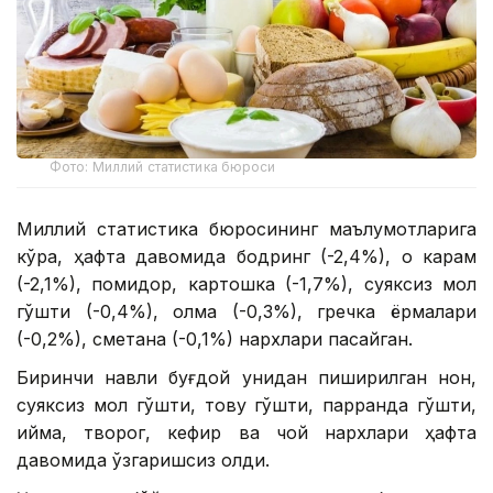
Фото: Миллий статистика бюроси
Миллий статистика бюросининг маълумотларига
кўра, ҳафта давомида бодринг (-2,4%), оқ карам
(-2,1%), помидор, картошка (-1,7%), суяксиз мол
гўшти (-0,4%), олма (-0,3%), гречка ёрмалари
(-0,2%), сметана (-0,1%) нархлари пасайган.
Биринчи навли буғдой унидан пиширилган нон,
суяксиз мол гўшти, товуқ гўшти, парранда гўшти,
қийма, творог, кефир ва чой нархлари ҳафта
давомида ўзгаришсиз қолди.