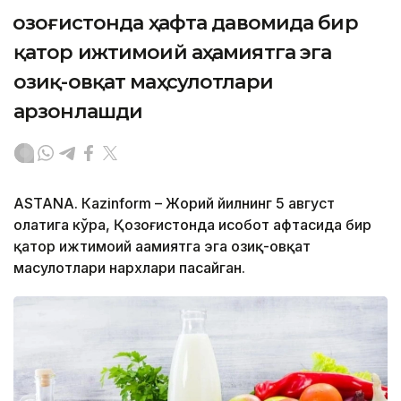
Қозоғистонда ҳафта давомида бир
қатор ижтимоий аҳамиятга эга
озиқ-овқат маҳсулотлари
арзонлашди
ASTANА. Кazinform – Жорий йилнинг 5 август
ҳолатига кўра, Қозоғистонда ҳисобот ҳафтасида бир
қатор ижтимоий аҳамиятга эга озиқ-овқат
маҳсулотлари нархлари пасайган.