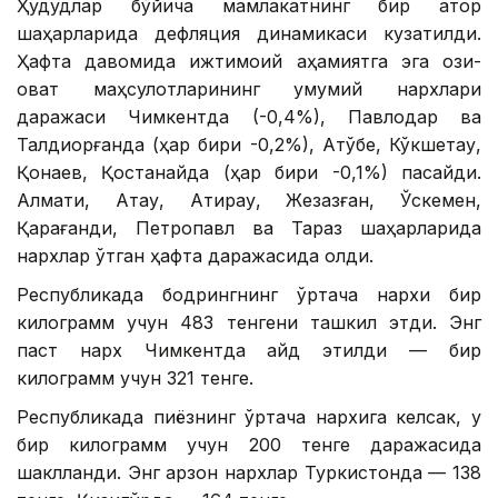
Ҳудудлар бўйича мамлакатнинг бир қатор
шаҳарларида дефляция динамикаси кузатилди.
Ҳафта давомида ижтимоий аҳамиятга эга озиқ-
овқат маҳсулотларининг умумий нархлари
даражаси Чимкентда (-0,4%), Павлодар ва
Талдиқорғанда (ҳар бири -0,2%), Ақтўбе, Кўкшетау,
Қонаев, Қостанайда (ҳар бири -0,1%) пасайди.
Алмати, Ақтау, Атирау, Жезқазған, Ўскемен,
Қарағанди, Петропавл ва Тараз шаҳарларида
нархлар ўтган ҳафта даражасида қолди.
Республикада бодрингнинг ўртача нархи бир
килограмм учун 483 тенгени ташкил этди. Энг
паст нарх Чимкентда қайд этилди — бир
килограмм учун 321 тенге.
Республикада пиёзнинг ўртача нархига келсак, у
бир килограмм учун 200 тенге даражасида
шаклланди. Энг арзон нархлар Туркистонда — 138