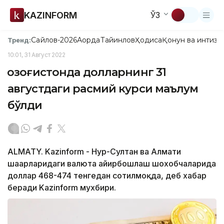
KAZINFORM
ЎЗ
Сайлов-2026
Ақорда
Тайинлов
Ҳодиса
Қонун ва интизо
Тренд:
10:01, 31 Август 2022
Қозоғистонда долларнинг 31
августдаги расмий курси маълум
бўлди
ALMATY. Kazinform - Нур-Султан ва Алмати
шаҳарларидаги валюта айирбошлаш шохобчаларида
доллар 468-474 тенгедан сотилмоқда, деб хабар
беради Kazinform мухбири.