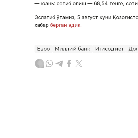
— юань: сотиб олиш — 68,54 тенге, соти
Эслатиб ўтамиз, 5 август куни Қозоғист
хабар
берган эдик.
Евро
Миллий банк
Иқтисодиёт
До
Ляззат Сейданова
Муаллиф
10:36, 05 Август 2026
Brent нефтининг нархи 13