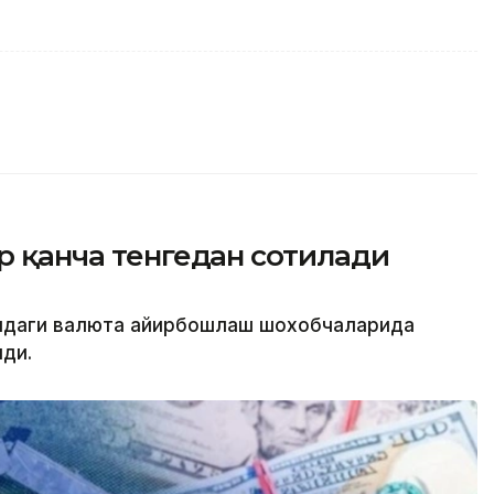
ар қанча тенгедан сотилади
атидаги валюта айирбошлаш шохобчаларида
лди.