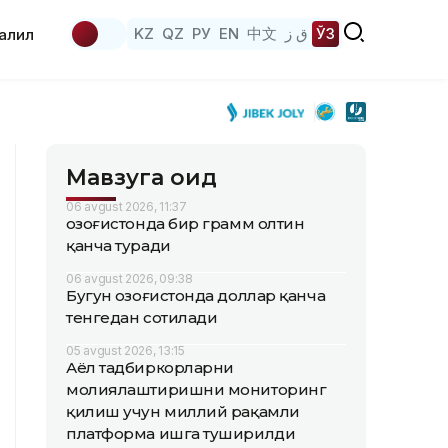
KZ
QZ
РУ
EN
中文
ق ز
ЎЗ
аҳлил
Мавзуга оид
06 avgust 2026, 11:37
Қозоғистонда бир грамм олтин
қанча туради
06 avgust 2026, 09:38
Бугун Қозоғистонда доллар қанча
тенгедан сотилади
05 avgust 2026, 13:15
Аёл тадбиркорларни
молиялаштиришни мониторинг
қилиш учун миллий рақамли
платформа ишга туширилди