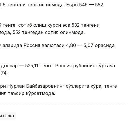
1,5 тенгени ташкил қилмоқда. Евро 545 — 552
тенге, сотиб олиш курси эса 532 тенгени
қда, 552 тенгедан сотиб олинмоқда.
аларида Россия валютаси 4,80 — 5,07 орасида
доллар — 525,11 тенге. Россия рублининг ўртача
,74.
ри Нурлан Байбазаровнинг сўзларига кўра, тенге
ил таъсир кўрсатмоқда.
Биржа