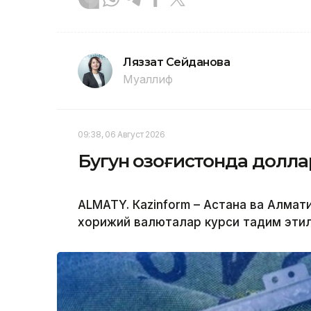
Ляззат Сейданова
Муаллиф
09:38, 06 Август 2026
Бугун Қозоғистонда долл
ALMATY. Кazinform – Астана ва Алм
хорижий валюталар курси тақдим эти