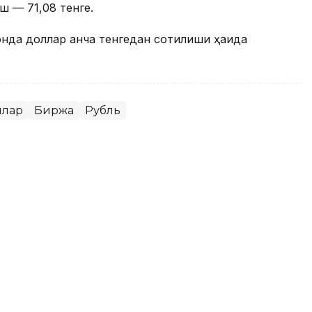
ш — 71,08 тенге.
онда доллар қанча тенгедан сотилиши ҳақида
ллар
Биржа
Рубль
 июлдан бери илк бор 1