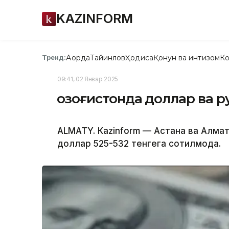
KAZINFORM
Ақорда
Тайинлов
Ҳодиса
Қонун ва интизом
Ко
Тренд:
09:41, 02 Январ 2025
Қозоғистонда доллар ва р
ALMATY. Кazinform — Астана ва Алм
доллар 525-532 тенгега сотилмоқда.