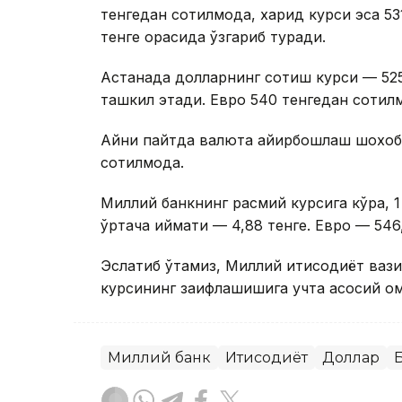
тенгедан сотилмоқда, харид курси эса 53
тенге орасида ўзгариб туради.
Астанада долларнинг сотиш курси — 525 
ташкил этади. Евро 540 тенгедан сотилмо
Айни пайтда валюта айирбошлаш шохобч
сотилмоқда.
Миллий банкнинг расмий курсига кўра, 1 
ўртача қиймати — 4,88 тенге. Евро — 546
Эслатиб ўтамиз, Миллий иқтисодиёт вази
курсининг заифлашишига учта асосий ом
Миллий банк
Иқтисодиёт
Доллар