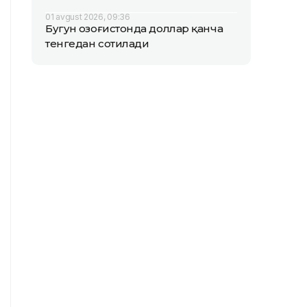
01 avgust 2026, 09:36
Бугун Қозоғистонда доллар қанча
тенгедан сотилади