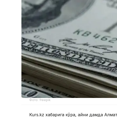
Фото: freepik
Kurs.kz хабарига кўра, айни дамда Алм