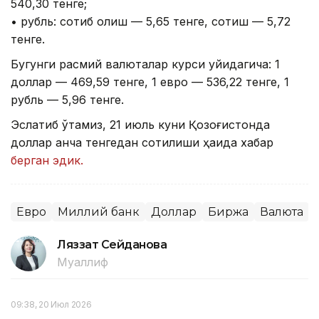
540,30 тенге;
• рубль: сотиб олиш — 5,65 тенге, сотиш — 5,72
тенге.
Бугунги расмий валюталар курси қуйидагича: 1
доллар — 469,59 тенге, 1 евро — 536,22 тенге, 1
рубль — 5,96 тенге.
Эслатиб ўтамиз, 21 июль куни Қозоғистонда
доллар қанча тенгедан сотилиши ҳақида хабар
берган эдик.
Евро
Миллий банк
Доллар
Биржа
Валюта
Ляззат Сейданова
Муаллиф
09:38, 20 Июл 2026