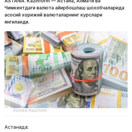
ASTANA. Kazinform — Астана, Алмати ва
Чимкентдаги валюта айирбошлаш шохобчаларида
асосий хорижий валюталарнинг курслари
янгиланди.
Коллаж: Kazinform
Астанада: