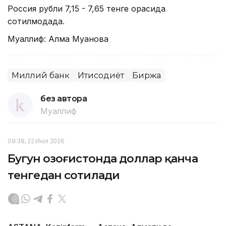
Россия рубли 7,15 - 7,65 тенге орасида
сотилмоқдада.
Муаллиф: Алма Муқанова
Миллий банк
Иқтисодиёт
Биржа
без автора
Муаллиф
09:38, 22 Июл 2026
Бугун Қозоғистонда доллар қанча
тенгедан сотилади