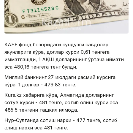
КАSЕ фонд бозоридаги кундузги савдолар
якунларига кўра, доллар курси 0,61 тенгега
қимматлашди, 1 АҚШ долларининг ўртача қиймати
эса 480,16 тенгега тенг бўлди.
Миллий банкнинг 27 июлдаги расмий курсига
кўра, 1 доллар - 479,83 тенге.
Кurs.kz хабарига кўра, Алматида долларнинг
сотув курси - 481 тенге, сотиб олиш курси эса
485,5 тенгени ташкил қилмоқда.
Нур-Султанда сотиш нархи - 477 тенге, сотиб
олиш нархи эса 481 тенге.