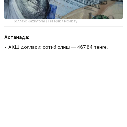
Коллаж: Kazinform / Freepik / Pixabay
Астанада:
• АҚШ доллари: сотиб олиш — 467,84 тенге,
сотиш — 474,80 тенге;
• евро: сотиб олиш — 534,80 тенге, сотиш —
544,79 тенге;
• рубль: сотиб олиш — 5,70 тенге, сотиш — 5,91
тенге.
Алматида:
• АҚШ доллари: сотиб олиш — 470,24 тенге,
сотиш — 472,56 тенге;
• евро: сотиб олиш — 537,50 тенге, сотиш —