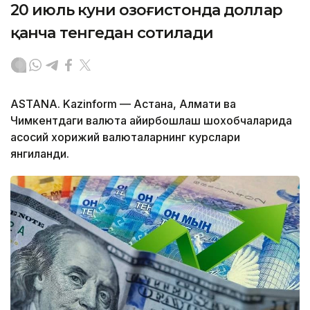
20 июль куни Қозоғистонда доллар
қанча тенгедан сотилади
ASTANA. Kazinform — Астана, Алмати ва
Чимкентдаги валюта айирбошлаш шохобчаларида
асосий хорижий валюталарнинг курслари
янгиланди.