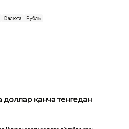
Валюта
Рубль
а доллар қанча тенгедан