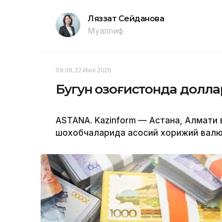
Ляззат Сейданова
Муаллиф
09:38, 22 Июл 2026
Бугун Қозоғистонда долл
ASTANA. Kazinform — Астана, Алмати
шохобчаларида асосий хорижий валю