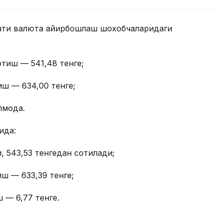
лмати валюта айирбошлаш шохобчаларидаги
отиш — 541,48 тенге;
иш — 634,00 тенге;
моқда.
ида:
, 543,53 тенгедан сотилади;
иш — 633,39 тенге;
 — 6,77 тенге.