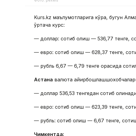
Фото: pexels
Kurs.kz маълумотларига кўра, бугун А
ўртача курс:
— доллар: сотиб олиш — 536,77 тенге, с
— евро: сотиб олиш — 628,37 тенге, сот
— рубль 6,67 — 6,79 тенге орасида сотил
Астана
валюта айирбошлашшохобчалар
— доллар 536,53 тенгедан сотиб олинади
— евро: сотиб олиш — 623,39 тенге, сот
— рубль: сотиб олиш — 6,67 тенге, сотиш
Чимкентда: