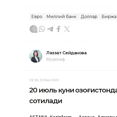
Евро
Миллий банк
Доллар
Биржа
Ляззат Сейданова
Муаллиф
09:38, 20 Июл 2026
20 июль куни Қозоғистонд
сотилади