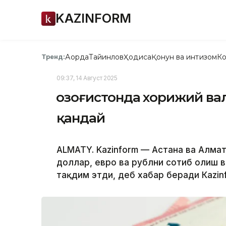
KAZINFORM
Ақорда
Тайинлов
Ҳодиса
Қонун ва интизом
Ко
Тренд:
09:37, 14 Август 2025
Қозоғистонда хорижий в
қандай
ALMATY. Kazinform — Астана ва Алм
доллар, евро ва рублни сотиб олиш в
тақдим этди, деб хабар беради Кazin