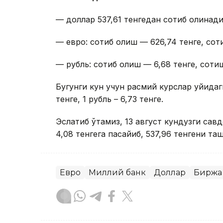
— доллар 537,61 тенгедан сотиб олинади
— евро: сотиб олиш — 626,74 тенге, сот
— рубль: сотиб олиш — 6,68 тенге, сотиш
Бугунги кун учун расмий курслар қуйидаги
тенге, 1 рубль – 6,73 тенге.
Эслатиб ўтамиз, 13 август кундузги сав
4,08 тенгега пасайиб, 537,96 тенгени таш
Евро
Миллий банк
Доллар
Биржа