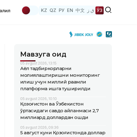
KZ
QZ
РУ
EN
中文
ق ز
ЎЗ
аҳлил
Мавзуга оид
05 avgust 2026, 13:15
Аёл тадбиркорларни
молиялаштиришни мониторинг
қилиш учун миллий рақамли
платформа ишга туширилди
05 avgust 2026, 10:10
Қозоғистон ва Ўзбекистон
ўртасидаги савдо айланмаси 2,7
миллиард доллардан ошди
05 avgust 2026, 09:36
5 август куни Қозоғистонда доллар