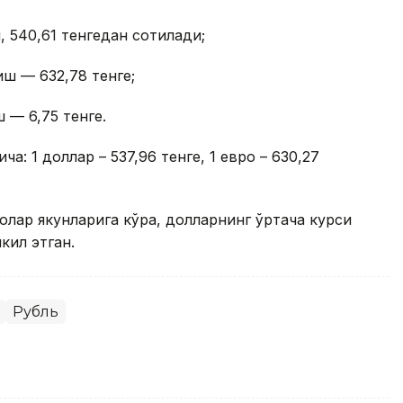
, 540,61 тенгедан сотилади;
иш — 632,78 тенге;
 — 6,75 тенге.
ча: 1 доллар – 537,96 тенге, 1 евро – 630,27
долар якунларига кўра, долларнинг ўртача курси
кил этган.
Рубль