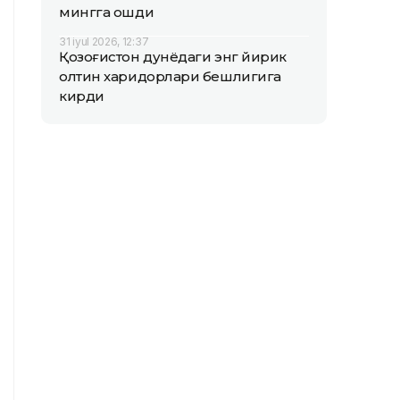
мингга ошди
31 iyul 2026, 12:37
Қозоғистон дунёдаги энг йирик
олтин харидорлари бешлигига
кирди