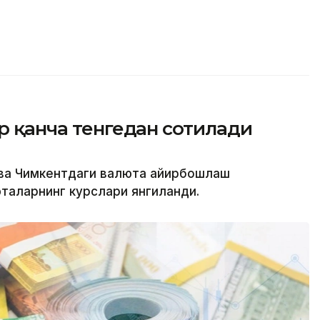
ар қанча тенгедан сотилади
 ва Чимкентдаги валюта айирбошлаш
таларнинг курслари янгиланди.