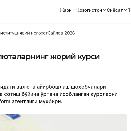
Жаҳон
Қозоғистон
Сиёсат
Т
нституциявий ислоҳот
Сайлов-2026
алюталарнинг жорий курси
атидаги валюта айирбошлаш шохобчалари
а сотиш бўйича ўртача ҳисобланган курсларни
form агентлиги мухбири.