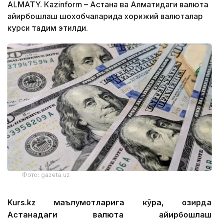
ALMATY. Кazinform – Астана ва Алматидаги валюта
айирбошлаш шохобчаларида хорижий валюталар
курси тақдим этилди.
Фото: gazeta.uz
Kurs.kz маълумотларига кўра, ҳозирда
Астанадаги валюта айирбошлаш