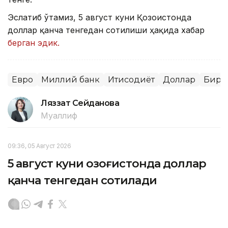
Эслатиб ўтамиз, 5 август куни Қозоғистонда
доллар қанча тенгедан сотилиши ҳақида хабар
берган эдик.
Евро
Миллий банк
Иқтисодиёт
Доллар
Бирж
Ляззат Сейданова
Муаллиф
09:36, 05 Август 2026
5 август куни Қозоғистонда доллар
қанча тенгедан сотилади