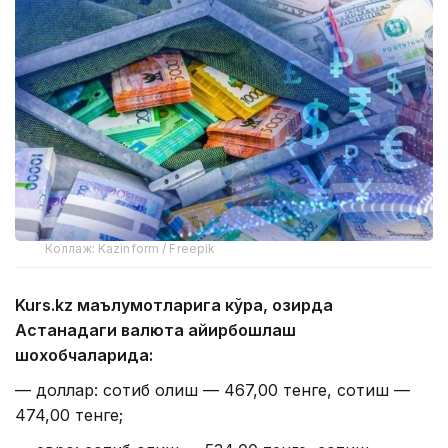
Коллаж: Kazinform / Freepik
Kurs.kz маълумотларига кўра, ҳозирда
Астанадаги валюта айирбошлаш
шохобчаларида:
— доллар: сотиб олиш — 467,00 тенге, сотиш —
474,00 тенге;