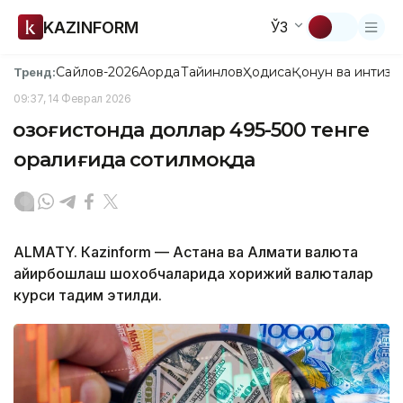
KAZINFORM
ЎЗ
Сайлов-2026
Ақорда
Тайинлов
Ҳодиса
Қонун ва интизо
Тренд:
09:37, 14 Феврал 2026
Қозоғистонда доллар 495-500 тенге
оралиғида сотилмоқда
ALMATY. Кazinform — Астана ва Алмати валюта
айирбошлаш шохобчаларида хорижий валюталар
курси тақдим этилди.