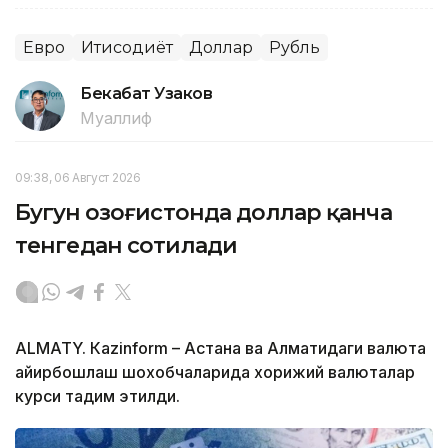
Евро
Иқтисодиёт
Доллар
Рубль
Бекабат Узаков
Муаллиф
09:38, 06 Август 2026
Бугун Қозоғистонда доллар қанча
тенгедан сотилади
ALMATY. Кazinform – Астана ва Алматидаги валюта
айирбошлаш шохобчаларида хорижий валюталар
курси тақдим этилди.