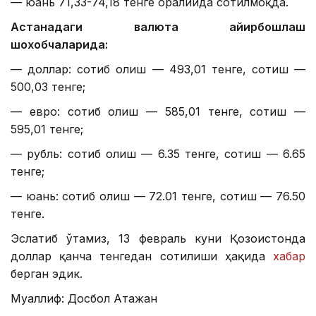
— юань 71,33-74,18 тенге оралиғида сотилмоқда.
Астанадаги валюта айирбошлаш
шохобчаларида:
— доллар: сотиб олиш — 493,01 тенге, сотиш —
500,03 тенге;
— евро: сотиб олиш — 585,01 тенге, сотиш —
595,01 тенге;
— рубль: сотиб олиш — 6.35 тенге, сотиш — 6.65
тенге;
— юань: сотиб олиш — 72.01 тенге, сотиш — 76.50
тенге.
Эслатиб ўтамиз, 13 февраль куни Қозоғистонда
доллар қанча тенгедан сотилиши ҳақида
хабар
берган эдик.
Муаллиф: Досбол Атажан