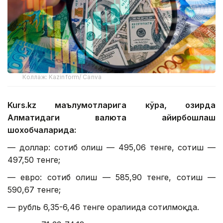
Коллаж: Kazinform/ Canva
Kurs.kz маълумотларига кўра, ҳозирда
Алматидаги валюта айирбошлаш
шохобчаларида:
— доллар: сотиб олиш — 495,06 тенге, сотиш —
497,50 тенге;
— евро: сотиб олиш — 585,90 тенге, сотиш —
590,67 тенге;
— рубль 6,35-6,46 тенге оралиғида сотилмоқда.