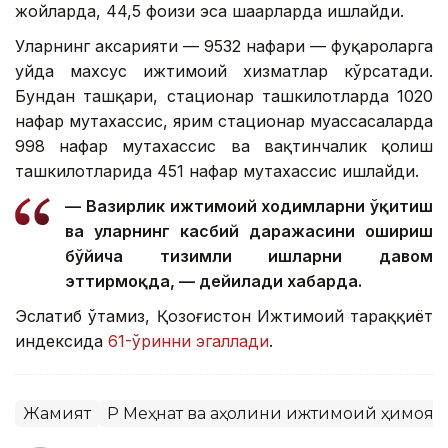
жойларда, 44,5 фоизи эса шаҳарларда ишлайди.
Уларнинг аксарияти — 9532 нафари — фуқароларга
уйда махсус ижтимоий хизматлар кўрсатади.
Бундан ташқари, стационар ташкилотларда 1020
нафар мутахассис, ярим стационар муассасаларда
998 нафар мутахассис ва вақтинчалик қолиш
ташкилотларида 451 нафар мутахассис ишлайди.
— Вазирлик ижтимоий ходимларни ўқитиш
ва уларнинг касбий даражасини ошириш
бўйича тизимли ишларни давом
эттирмоқда, — дейилади хабарда.
Эслатиб ўтамиз, Қозоғистон Ижтимоий тараққиёт
индексида
61-ўринни эгаллади
.
Жамият
ҚР Меҳнат ва аҳолини ижтимоий ҳимоя