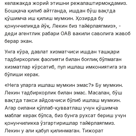
келажакда жорий этишни режалаштирмоқдамиз.
Бошқача қилиб айтганда, ишдан бўш вақтда
қўшимча иш қилиш мумкин. Ҳозирда бу
қонунчиликда йўқ. Лекин биз тайёрлаяпмиз», -
деди агентлик раҳбари ОАВ вакили саволига жавоб
берар экан.
Унга кўра, давлат хизматчиси ишдан ташқари
тадбиркорлик фаолияти билан боғлиқ бўлмаган
хизматлар кўрсатиб, пул ишлаш имкониятига эга
бўлиши керак.
«Нега уларга ишлаш мумкин эмас?» Бу мумкин.
Лекин тадбиркорлик билан эмас. Масалан, бўш
вақтда такси ҳайдовчиси бўлиб ишлаш мумкин.
Агар оилани қўллаб-қувватлаш учун қўшимча
маблағ керак бўлса, биз бунга рухсат бериш учун
қонунчиликка ўзгартиришлар тайёрлаяпмиз.
Лекин у ҳали қабул қилинмаган. Тижорат