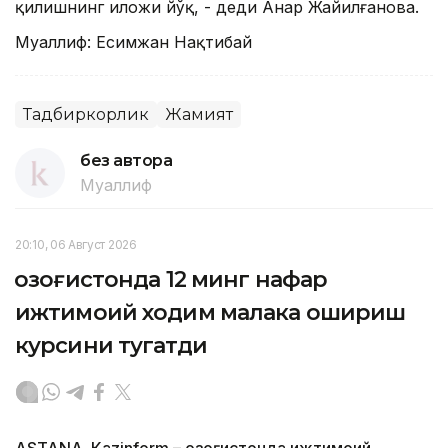
қилишнинг иложи йўқ, - деди Анар Жайилғанова.
Муаллиф: Есимжан Нақтибай
Тадбиркорлик
Жамият
без автора
Муаллиф
20:10, 06 Август 2026
Қозоғистонда 12 минг нафар
ижтимоий ходим малака ошириш
курсини тугатди
ASTANА. Кazinform – Қозоғистонда ижтимоий