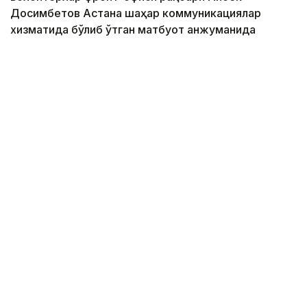
Досимбетов Астана шаҳар коммуникациялар
хизматида бўлиб ўтган матбуот анжуманида
маълум қилди.
Фото: Алмати ҳокимлиги
Унинг сўзларига кўра, концепцияга киритилган