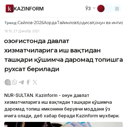
KAZINFORM
ЎЗ
Сайлов-2026
Ақорда
Тайинлов
Ҳодиса
Қонун ва интизо
Тренд:
16:15, 27 Декабр 2021
Қозоғистонда давлат
хизматчиларига иш вақтидан
ташқари қўшимча даромад топишга
рухсат берилади
NUR-SULTAN. Кazinform - Қонун давлат
хизматчиларига иш вақтидан ташқари қўшимча
даромад топиш имконини берувчи моддани ўз
ичига олади, деб хабар беради Кazinform мухбири.