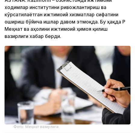
ходимлар институтини ривожлантириш ва
кўрсатилаётган ижтимоий хизматлар сифатини
ошириш бўйича ишлар давом этмоқда. Бу ҳақда ҚР
Меҳнат ва аҳолини ижтимоий ҳимоя қилиш
вазирлиги хабар берди.
Фото: Меҳнат вазирлиги