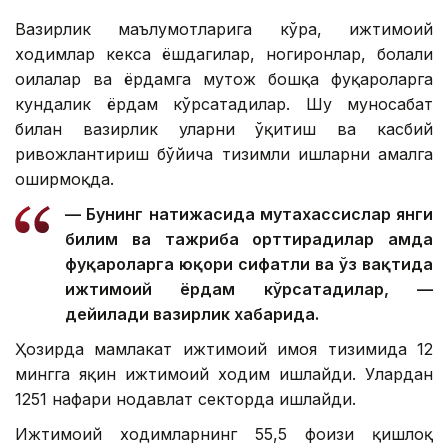
Вазирлик маълумотларига кўра, ижтимоий
ходимлар кекса ёшдагилар, ногиронлар, болали
оилалар ва ёрдамга муҳтож бошқа фуқароларга
кундалик ёрдам кўрсатадилар. Шу муносабат
билан вазирлик уларни ўқитиш ва касбий
ривожлантириш бўйича тизимли ишларни амалга
оширмоқда.
— Бунинг натижасида мутахассислар янги
билим ва тажриба орттирадилар ҳамда
фуқароларга юқори сифатли ва ўз вақтида
ижтимоий ёрдам кўрсатадилар, —
дейилади вазирлик хабарида.
Ҳозирда мамлакат ижтимоий ҳимоя тизимида 12
мингга яқин ижтимоий ходим ишлайди. Улардан
1251 нафари нодавлат секторда ишлайди.
Ижтимоий ходимларнинг 55,5 фоизи қишлоқ