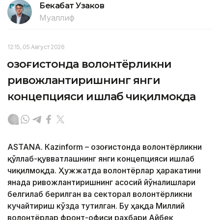
Бекабат Узаков
Муаллиф
12:15, 05 Август 2026
Қозоғистонда волонтёрликни
ривожлантиришнинг янги
концепцияси ишлаб чиқилмоқда
ASTANА. Кazinform – Қозоғистонда волонтёрликни
қўллаб-қувватлашнинг янги концепцияси ишлаб
чиқилмоқда. Ҳужжатда волонтёрлар ҳаракатини
янада ривожлантиришнинг асосий йўналишлари
белгилаб берилган ва секторал волонтёрликни
кучайтириш кўзда тутилган. Бу ҳақда Миллий
волонтёрлар фронт-офиси раҳбари Айбек