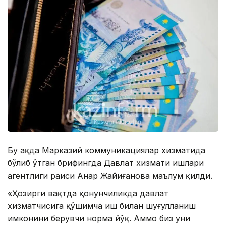
Бу ҳақда Марказий коммуникациялар хизматида
бўлиб ўтган брифингда Давлат хизмати ишлари
агентлиги раиси Анар Жайиғанова маълум қилди.
«Ҳозирги вақтда қонунчиликда давлат
хизматчисига қўшимча иш билан шуғулланиш
имконини берувчи норма йўқ. Аммо биз уни