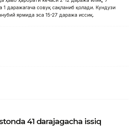
а ҳаво ҳарорати кечаси 2-12 даража илиқ, 7
 1 даражагача совуқ сақланиб қолади. Кундузи
нубий ярмида эса 15-27 даража иссиқ.
istonda 41 darajagacha issiq