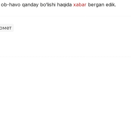
i ob-havo qanday bo‘lishi haqida
xabar
bergan edik.
омет
havo harorati +40°S gacha