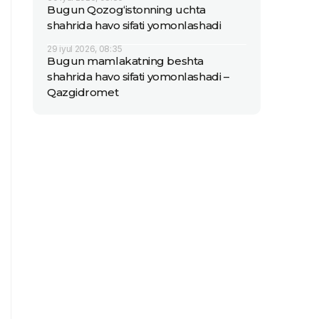
Bugun Qozog‘istonning uchta
shahrida havo sifati yomonlashadi
29 iyul 2026, 08:35
Bugun mamlakatning beshta
shahrida havo sifati yomonlashadi –
Qazgidromet