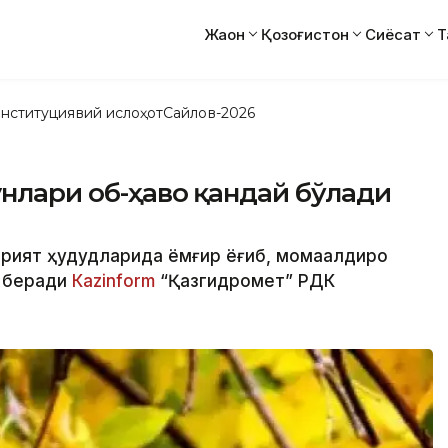
Жаҳон
Қозоғистон
Сиёсат
Т
нституциявий ислоҳот
Сайлов-2026
унлари об-ҳаво қандай бўлади
арият ҳудудларида ёмғир ёғиб, момақалдироқ
р беради
Кazinform
“Қазгидромет” РДК