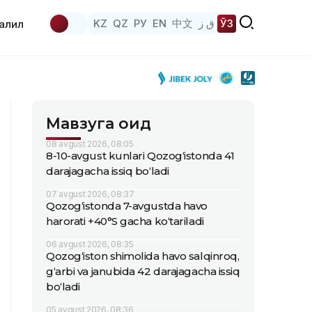
KZ
QZ
РУ
EN
中文
ق ز
ЎЗ
аҳлил
Мавзуга оид
08 avgust 2026, 08:05
8-10-avgust kunlari Qozog‘istonda 41
darajagacha issiq bo‘ladi
07 avgust 2026, 08:37
Qozog‘istonda 7-avgustda havo
harorati +40°S gacha ko‘tariladi
06 avgust 2026, 08:35
Qozog‘iston shimolida havo salqinroq,
g‘arbi va janubida 42 darajagacha issiq
bo‘ladi
05 avgust 2026, 08:36