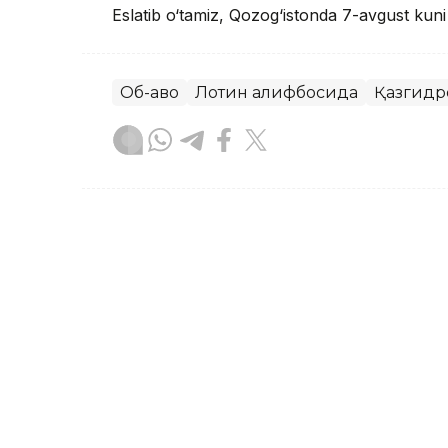
Eslatib o‘tamiz, Qozog‘istonda 7-avgust kun
Об-ҳаво
Лотин алифбосида
Қазгидр
Бекабат Узаков
Муаллиф
08:37, 07 Август 2026
Qozog‘istonda 7-avgustda 
ko‘tariladi