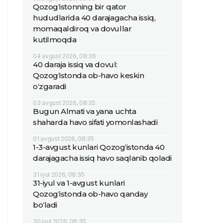
Qozog‘istonning bir qator
hududlarida 40 darajagacha issiq,
momaqaldiroq va dovullar
kutilmoqda
04 avgust 2026, 08:36
40 daraja issiq va dovul:
Qozog‘istonda ob-havo keskin
o‘zgaradi
03 avgust 2026, 08:35
Bugun Almati va yana uchta
shaharda havo sifati yomonlashadi
01 avgust 2026, 08:35
1-3-avgust kunlari Qozog‘istonda 40
darajagacha issiq havo saqlanib qoladi
31 iyul 2026, 08:35
31-iyul va 1-avgust kunlari
Qozog‘istonda ob-havo qanday
bo‘ladi
30 iyul 2026, 08:35