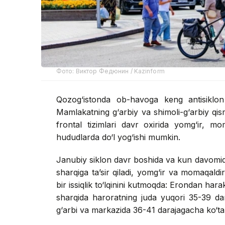
Фото: Виктор Федюнин / Kazinform
Qozog‘istonda ob-havoga keng antisiklon 
Mamlakatning g‘arbiy va shimoli-g‘arbiy qis
frontal tizimlari davr oxirida yomg‘ir, mo
hududlarda do‘l yog‘ishi mumkin.
Janubiy siklon davr boshida va kun davomid
sharqiga ta’sir qiladi, yomg‘ir va momaqaldi
bir issiqlik to‘lqinini kutmoqda: Erondan har
sharqida haroratning juda yuqori 35-39 d
g‘arbi va markazida 36-41 darajagacha ko‘tari