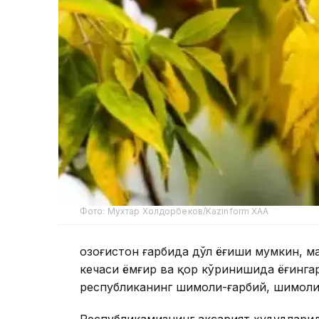
Фото: Мухтар Холдорбеков/Kazinform ХАА
Қозоғистон ғарбида дўл ёғиши мумкин, 
кечаси ёмғир ва қор кўринишида ёғинга
республиканинг шимоли-ғарбий, шимоли