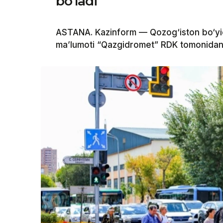
bo‘ladi
ASTANA. Kazinform — Qozog‘iston bo‘yi
ma’lumoti “Qazgidromet” RDK tomonidan 