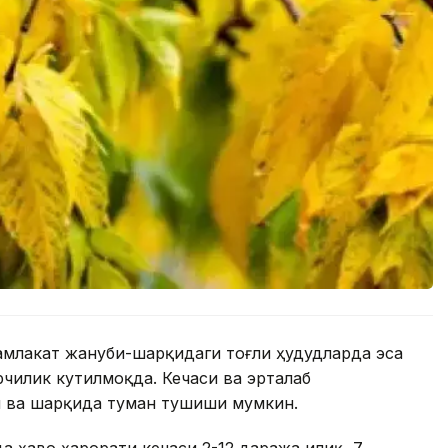
мамлакат жануби-шарқидаги тоғли ҳудудларда эса
рчилик кутилмоқда. Кечаси ва эрталаб
 ва шарқида туман тушиши мумкин.