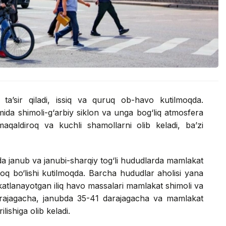
ta’sir qiladi, issiq va quruq ob-havo kutilmoqda.
mida shimoli-g‘arbiy siklon va unga bog‘liq atmosfera
maqaldiroq va kuchli shamollarni olib keladi, ba’zi
a janub va janubi-sharqiy tog‘li hududlarda mamlakat
roq bo‘lishi kutilmoqda. Barcha hududlar aholisi yana
akatlanayotgan iliq havo massalari mamlakat shimoli va
arajagacha, janubda 35-41 darajagacha va mamlakat
lishiga olib keladi.