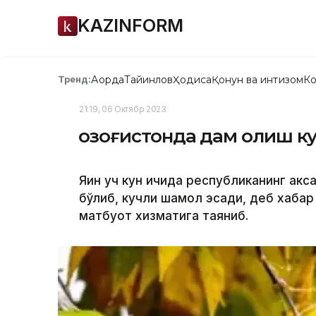
KAZINFORM
Ақорда
Тайинлов
Ҳодиса
Қонун ва интизом
Ко
Тренд:
21:19, 06 Октябр 2023
Қозоғистонда дам олиш к
Яқин уч кун ичида республиканинг акс
бўлиб, кучли шамол эсади, деб хаба
матбуот хизматига таяниб.