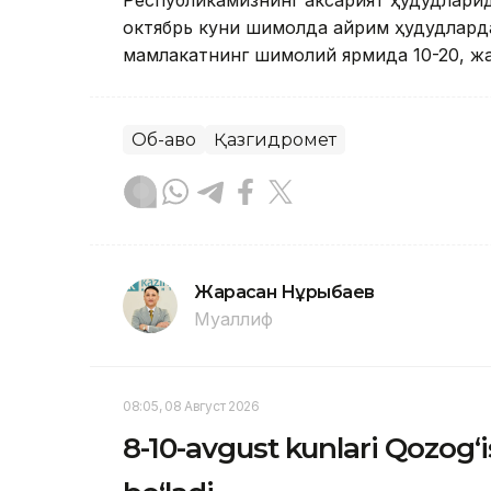
Республикамизнинг аксарият ҳудудларид
октябрь куни шимолда айрим ҳудудларда
мамлакатнинг шимолий ярмида 10-20, жа
Об-ҳаво
Қазгидромет
Жарасқан Нұрыбаев
Муаллиф
08:05, 08 Август 2026
8-10-avgust kunlari Qozog‘