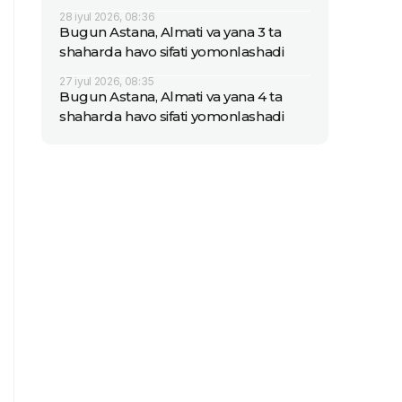
28 iyul 2026, 08:36
Bugun Astana, Almati va yana 3 ta
shaharda havo sifati yomonlashadi
27 iyul 2026, 08:35
Bugun Astana, Almati va yana 4 ta
shaharda havo sifati yomonlashadi