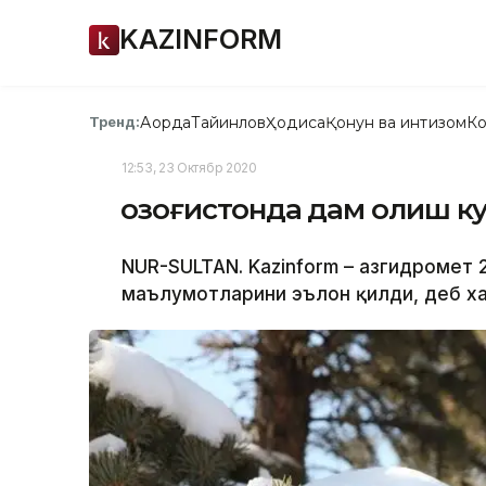
KAZINFORM
Ақорда
Тайинлов
Ҳодиса
Қонун ва интизом
Ко
Тренд:
12:53, 23 Октябр 2020
Қозоғистонда дам олиш к
NUR-SULTAN. Kazinform – Қазгидромет
маълумотларини эълон қилди, деб ха