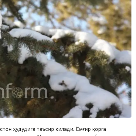
стон ҳудудига таъсир қилади. Ёмғир қорга