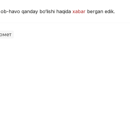
a ob-havo qanday bo‘lishi haqida
xabar
bergan edik.
омет
 hududlarida 40 darajagacha
vullar kutilmoqda