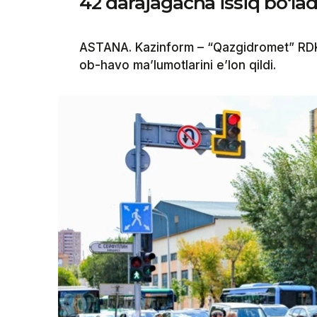
42 darajagacha issiq bo‘lad
ASTANA. Kazinform – “Qazgidromet” RDK
ob-havo ma’lumotlarini e’lon qildi.