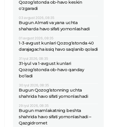
Qozog‘istonda ob-havo keskin
o‘zgaradi
03 avgust 2026, 08:35
Bugun Almati va yana uchta
shaharda havo sifati yomonlashadi
01 avgust 2026, 08:35
1-3-avgust kunlari Qozog‘istonda 40
darajagacha issiq havo saqlanib qoladi
31 iyul 2026, 08:35
31-iyul va 1-avgust kunlari
Qozog‘istonda ob-havo qanday
bo‘ladi
30 iyul 2026, 08:35
Bugun Qozog‘istonning uchta
shahrida havo sifati yomonlashadi
29 iyul 2026, 08:35
Bugun mamlakatning beshta
shahrida havo sifati yomonlashadi –
Qazgidromet