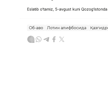
Eslatib o‘tamiz, 5-avgust kuni Qozog‘istond
Об-ҳаво
Лотин алифбосида
Қазгидр
Бекабат Узаков
Муаллиф
08:36, 05 Август 2026
Qozog‘istonning bir qator
issiq, momaqaldiroq va do