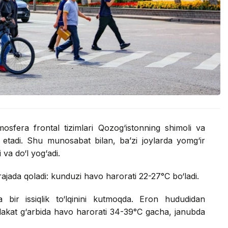
mosfera frontal tizimlari Qozog‘istonning shimoli va
 etadi. Shu munosabat bilan, ba’zi joylarda yomg‘ir
va do‘l yog‘adi.
ajada qoladi: kunduzi havo harorati 22-27°C bo‘ladi.
 bir issiqlik to‘lqinini kutmoqda. Eron hududidan
mlakat g‘arbida havo harorati 34-39°C gacha, janubda