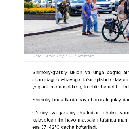
Фото: Виктор Федюнин / Kazinform
Shimoliy-g‘arbiy siklon va unga bog‘liq at
sharqidagi ob-havoga ta’sir qilishda davom
yog‘adi, momaqaldiroq, kuchli shamol bo‘ladi 
Shimoliy hududlarda havo harorati qulay dar
G‘arbiy va janubiy hududlar aholisi yana
kelayotgan iliq havo massalari ta’sirida ma
esa 37-42°C gacha ko‘tariladi.