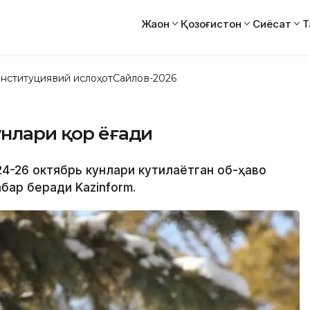
Жаҳон
Қозоғистон
Сиёсат
Т
нституциявий ислоҳот
Сайлов-2026
унлари қор ёғади
 24-26 октябрь кунлари кутилаётган об-ҳаво
бар беради Kazinform.