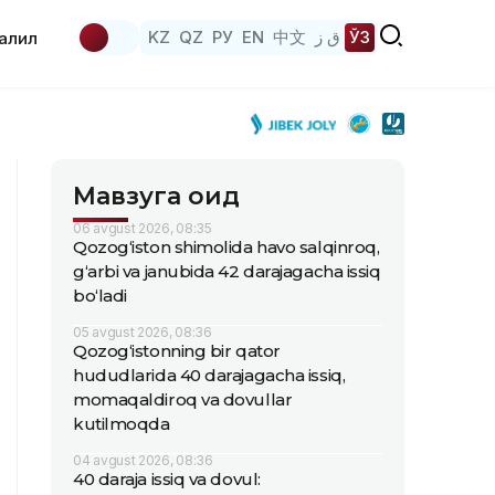
KZ
QZ
РУ
EN
中文
ق ز
ЎЗ
аҳлил
Мавзуга оид
06 avgust 2026, 08:35
Qozog‘iston shimolida havo salqinroq,
g‘arbi va janubida 42 darajagacha issiq
bo‘ladi
05 avgust 2026, 08:36
Qozog‘istonning bir qator
hududlarida 40 darajagacha issiq,
momaqaldiroq va dovullar
kutilmoqda
04 avgust 2026, 08:36
40 daraja issiq va dovul: