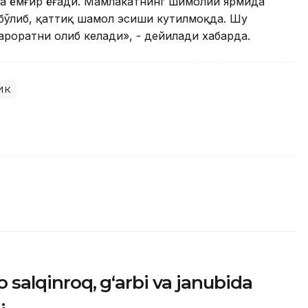
да ёмғир ёғади. Мамлакатнинг шимолий ярмида
бўлиб, қаттиқ шамол эсиши кутилмоқда. Шу
ароратни олиб келади», - дейилади хабарда.
ик
 salqinroq, g‘arbi va janubida