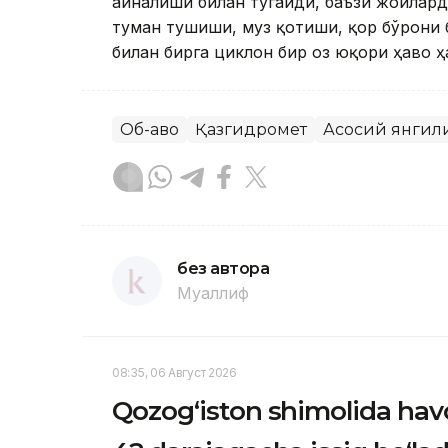
айналиши билан тугайди, баъзи жойлар
туман тушиши, муз қотиши, қор бўрони 
билан бирга циклон бир оз юқори ҳаво ҳ
Об-ҳаво
Қазгидромет
Асосий янгил
без автора
Муаллиф
08:35, 06 Август 2026
Qozog‘iston shimolida havo