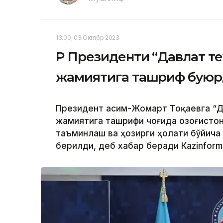
13:00, 03 Октябр 2023
ҚР Президенти “Давлат т
жамиятига ташриф бую
Президент Қасим-Жомарт Тоқаевга “Д
жамиятига ташрифи чоғида Қозоғисто
таъминлаш ва ҳозирги ҳолати бўйича
берилди, деб хабар беради Каzinform