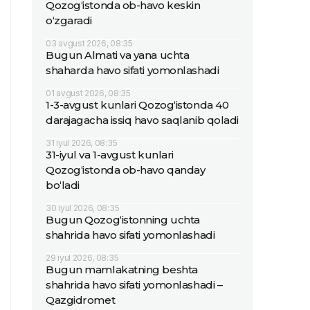
Qozog‘istonda ob-havo keskin
o‘zgaradi
03 avgust 2026, 08:35
Bugun Almati va yana uchta
shaharda havo sifati yomonlashadi
01 avgust 2026, 08:35
1-3-avgust kunlari Qozog‘istonda 40
darajagacha issiq havo saqlanib qoladi
31 iyul 2026, 08:35
31-iyul va 1-avgust kunlari
Qozog‘istonda ob-havo qanday
bo‘ladi
30 iyul 2026, 08:35
Bugun Qozog‘istonning uchta
shahrida havo sifati yomonlashadi
29 iyul 2026, 08:35
Bugun mamlakatning beshta
shahrida havo sifati yomonlashadi –
Qazgidromet