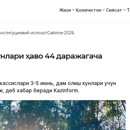
Жаҳон
Қозоғистон
Сиёсат
Т
нституциявий ислоҳот
Сайлов-2026
унлари ҳаво 44 даражагача
ахассислари 3-5 июнь, дам олиш кунлари учун
, деб хабар беради Kazinform.