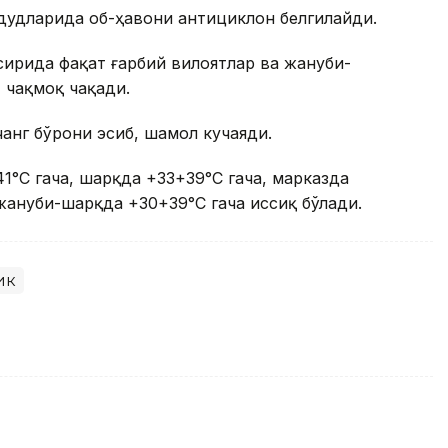
удудларида об-ҳавони антициклон белгилайди.
ирида фақат ғарбий вилоятлар ва жануби-
 чақмоқ чақади.
анг бўрони эсиб, шамол кучаяди.
°С гача, шарқда +33+39°С гача, марказда
жануби-шарқда +30+39°C гача иссиқ бўлади.
ик