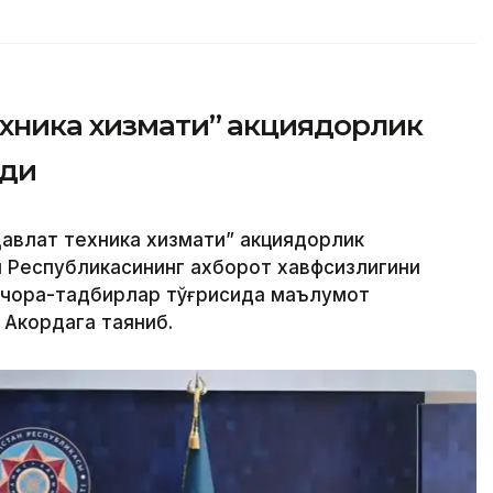
ехника хизмати” акциядорлик
рди
авлат техника хизмати” акциядорлик
н Республикасининг ахборот хавфсизлигини
 чора-тадбирлар тўғрисида маълумот
 Акордага таяниб.