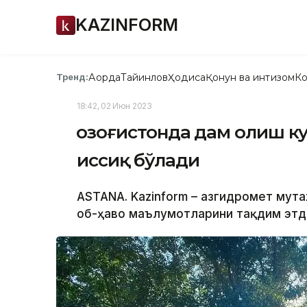
KAZINFORM
Ақорда
Тайинлов
Ҳодиса
Қонун ва интизом
Ко
Тренд:
18:42, 02 Июн 2023
Қозоғистонда дам олиш к
иссиқ бўлади
ASTANA. Kazinform – Қазгидромет мут
об-ҳаво маълумотларини тақдим этди