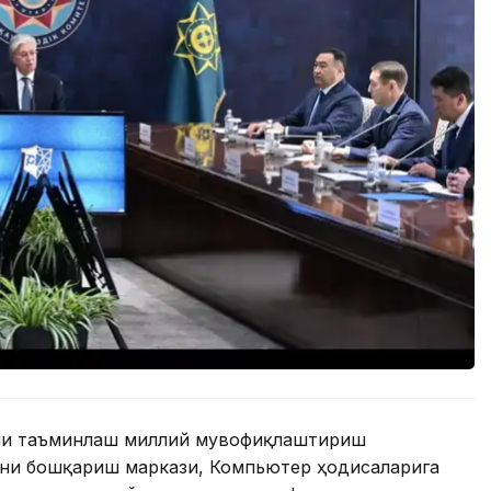
ини таъминлаш миллий мувофиқлаштириш
ни бошқариш маркази, Компьютер ҳодисаларига