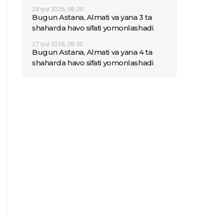
28 iyul 2026, 08:36
Bugun Astana, Almati va yana 3 ta
shaharda havo sifati yomonlashadi
27 iyul 2026, 08:35
Bugun Astana, Almati va yana 4 ta
shaharda havo sifati yomonlashadi