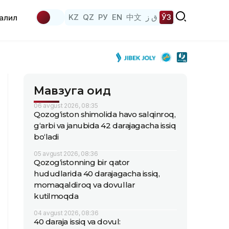
KZ
QZ
РУ
EN
中文
ق ز
ЎЗ
аҳлил
Мавзуга оид
06 avgust 2026, 08:35
Qozog‘iston shimolida havo salqinroq,
g‘arbi va janubida 42 darajagacha issiq
bo‘ladi
05 avgust 2026, 08:36
Qozog‘istonning bir qator
hududlarida 40 darajagacha issiq,
momaqaldiroq va dovullar
kutilmoqda
04 avgust 2026, 08:36
40 daraja issiq va dovul: