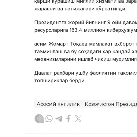
қарши курашиш миллий хизмати ва Зара
жараёни ва натижалари кўрсатилди.
Президентга жорий йилнинг 9 ойи даво
ресурсларига 163,4 миллион киберҳужум
Қасим-Жомарт Тоқаев мамлакат ахборот
таъминлаш ва бу соҳадаги ҳар қандай 
механизмларини ишлаб чиқиш муҳимлиг
Давлат раҳбари ушбу фаолиятни такоми
топшириқлар берди.
Асосий янгилик
Қозоғистон Презид