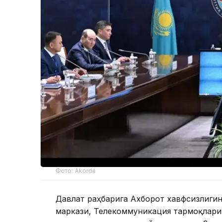
Фото: Akorda
Давлат раҳбарига Ахборот хавфсизлиг
маркази, Телекоммуникация тармоқлари