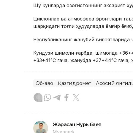
Шу кунларда Қозоғистоннинг аксарият ҳ
Циклонлар ва атмосфера фронтлари таъс
шарқидаги тоғли ҳудудларда ёмғир ёғиб,
Республиканинг жанубий вилоятларида ч
Кундузи шимоли-ғарбда, шимолда +36+41
+33+41°С гача, жанубда +37+44°С гача, 
Об-ҳаво
Қазгидромет
Асосий янгил
Жарасқан Нұрыбаев
Муаллиф