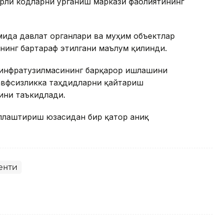
рли кодларни ўрганиш маркази фаолиятининг
мида давлат органлари ва муҳим объектлар
нинг бартараф этилгани маълум қилинди.
 инфратузилмасининг барқарор ишлашини
хавфсизликка таҳдидларни қайтариш
ини таъкидлади.
ллаштириш юзасидан бир қатор аниқ
енти