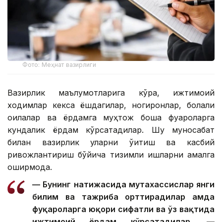
Фото: Меҳнат вазирлиги
Вазирлик маълумотларига кўра, ижтимоий
ходимлар кекса ёшдагилар, ногиронлар, болали
оилалар ва ёрдамга муҳтож бошқа фуқароларга
кундалик ёрдам кўрсатадилар. Шу муносабат
билан вазирлик уларни ўқитиш ва касбий
ривожлантириш бўйича тизимли ишларни амалга
оширмоқда.
— Бунинг натижасида мутахассислар янги
билим ва тажриба орттирадилар ҳамда
фуқароларга юқори сифатли ва ўз вақтида
ижтимоий ёрдам кўрсатадилар, —