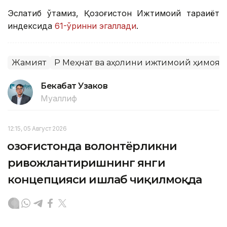
Эслатиб ўтамиз, Қозоғистон Ижтимоий тараққиёт
индексида
61-ўринни эгаллади
.
Жамият
ҚР Меҳнат ва аҳолини ижтимоий ҳимоя
Бекабат Узаков
Муаллиф
12:15, 05 Август 2026
Қозоғистонда волонтёрликни
ривожлантиришнинг янги
концепцияси ишлаб чиқилмоқда