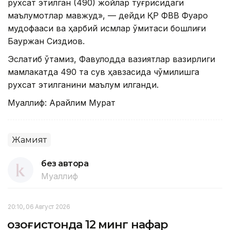
рухсат этилган (490) жойлар тўғрисидаги
маълумотлар мавжуд», — дейди ҚР ФВВ Фуқаро
мудофааси ва ҳарбий қисмлар қўмитаси бошлиғи
Бауржан Сиздиқов.
Эслатиб ўтамиз, Фавқулодда вазиятлар вазирлиги
мамлакатда 490 та сув ҳавзасида чўмилишга
рухсат этилганини маълум қилганди.
Муаллиф: Арайлим Мурат
Жамият
без автора
Муаллиф
20:10, 06 Август 2026
Қозоғистонда 12 минг нафар