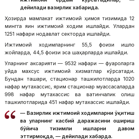
дейилади вазирлик хабарида.
Ҳозирда мамлакат ижтимоий ҳимоя тизимида 12
мингга яқин ижтимоий ходим ишлайди. Улардан
1251 нафари нодавлат секторда ишлайди.
Ижтимоий ходимларнинг 55,5 фоизи қишлоқ
жойларда, 44,5 фоизи эса шаҳарларда ишлайди.
Уларнинг аксарияти — 9532 нафари — фуқароларга
уйда махсус ижтимоий хизматлар кўрсатади.
Бундан ташқари, стационар ташкилотларда 1020
нафар мутахассис, ярим стационар муассасаларда
998 нафар мутахассис ва вақтинчалик қолиш
ташкилотларида 451 нафар мутахассис ишлайди.
— Вазирлик ижтимоий ходимларни ўқитиш
ва уларнинг касбий даражасини ошириш
бўйича тизимли ишларни давом
эттирмоқда, — дейилади хабарда.