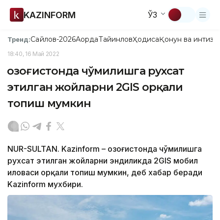
KAZINFORM
ЎЗ
Сайлов-2026
Ақорда
Тайинлов
Ҳодиса
Қонун ва интизо
Тренд:
18:40, 16 Май 2022
Қозоғистонда чўмилишга рухсат
этилган жойларни 2GIS орқали
топиш мумкин
NUR-SULTAN. Kazinform – Қозоғистонда чўмилишга
рухсат этилган жойларни эндиликда 2GIS мобил
иловаси орқали топиш мумкин, деб хабар беради
Kazinform мухбири.