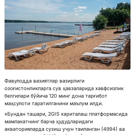
Фавқулодда вазиятлар вазирлиги
қозоғистонликларга сув ҳавзаларида хавфсизлик
белгилари бўйича 120 минг дона тарғибот
маҳсулоти тарқатилганини маълум қилди.
«Бундан ташқари, 2GIS хариталаш платформасида
мамлакатнинг барча ҳудудларидаги
акваторияларда сузиш учун тақиқланган (4994) ва