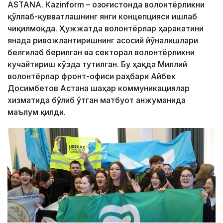
ASTANА. Кazinform – Қозоғистонда волонтёрликни
қўллаб-қувватлашнинг янги концепцияси ишлаб
чиқилмоқда. Ҳужжатда волонтёрлар ҳаракатини
янада ривожлантиришнинг асосий йўналишлари
белгилаб берилган ва секторал волонтёрликни
кучайтириш кўзда тутилган. Бу ҳақда Миллий
волонтёрлар фронт-офиси раҳбари Айбек
Досимбетов Астана шаҳар коммуникациялар
хизматида бўлиб ўтган матбуот анжуманида
маълум қилди.