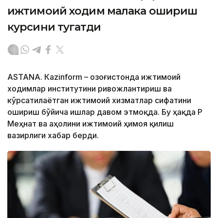
ижтимоий ходим малака ошириш
курсини тугатди
ASTANА. Кazinform – Қозоғистонда ижтимоий
ходимлар институтини ривожлантириш ва
кўрсатилаётган ижтимоий хизматлар сифатини
ошириш бўйича ишлар давом этмоқда. Бу ҳақда ҚР
Меҳнат ва аҳолини ижтимоий ҳимоя қилиш
вазирлиги хабар берди.