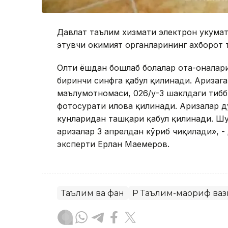
Давлат таълим хизмати электрон ҳукума
этувчи ҳокимият органларининг ахборот
Олти ёшдан бошлаб болалар ота-оналари
биринчи синфга қабул қилинади. Аризаг
маълумотномаси, 026/у-3 шаклдаги тибб
фотосурати илова қилинади. Аризалар 
кунларидан ташқари қабул қилинади. Шу
аризалар 3 апрелдан кўриб чиқилади», 
эксперти Ерлан Маемеров.
Таълим ва фан
ҚР Таълим-маориф ва