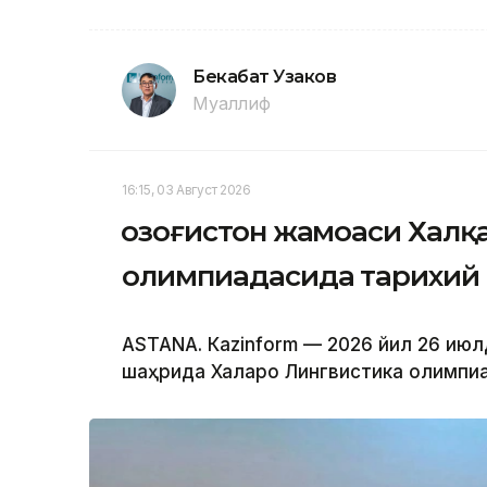
Бекабат Узаков
Муаллиф
16:15, 03 Август 2026
Қозоғистон жамоаси Халқ
олимпиадасида тарихий 
ASTANА. Кazinform — 2026 йил 26 июл
шаҳрида Халқаро Лингвистика олимпиад