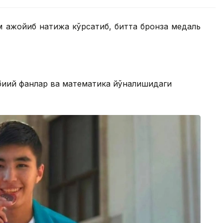
м ажойиб натижа кўрсатиб, битта бронза медаль
биий фанлар ва математика йўналишидаги