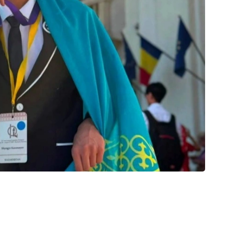
оятининг Ақтау шаҳридаги Таълим бошқармаси