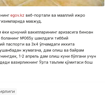
тнинг
egov.kz
веб-портали ва маҳаллий ижро
 тизимларида мавжуд.
 ёки қонуний вакилларининг аризасига биноан
а боланинг №065у шаклдаги тиббий
ий паспорти ва 3х4 ўлчамдаги иккита
душанбадан жумагача, дам олиш ва байрам
нингдек, 1-2 апрель дам олиш куни бўлгани учун
- деди вазирликнинг Ўрта таълим қўмитаси бош
зирлиги