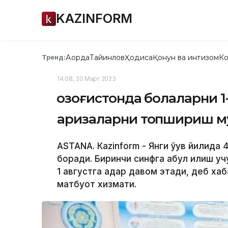
KAZINFORM
Ақорда
Тайинлов
Ҳодиса
Қонун ва интизом
Ко
Тренд:
14:08, 30 Март 2023
Қозоғистонда болаларни 
аризаларни топшириш м
ASTANА. Кazinform - Янги ўқув йилида
боради. Биринчи синфга қабул қилиш 
1 августга қадар давом этади, деб х
матбуот хизмати.