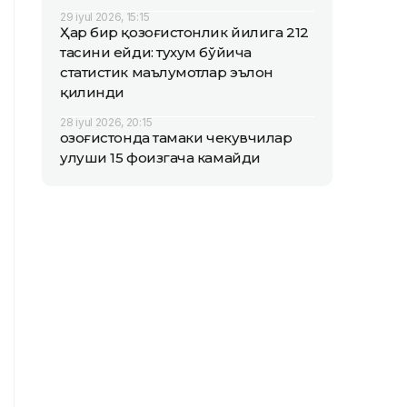
29 iyul 2026, 15:15
Ҳар бир қозоғистонлик йилига 212
тасини ейди: тухум бўйича
статистик маълумотлар эълон
қилинди
28 iyul 2026, 20:15
Қозоғистонда тамаки чекувчилар
улуши 15 фоизгача камайди