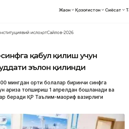
Жаҳон
Қозоғистон
Сиёсат
Т
нституциявий ислоҳот
Сайлов-2026
1-синфга қабул қилиш учун
уддати эълон қилинди
 400 мингдан ортиқ болалар биринчи синфга
учун ариза топшириш 1 апрелдан бошланади ва
абар беради ҚР Таълим-маориф вазирлиги