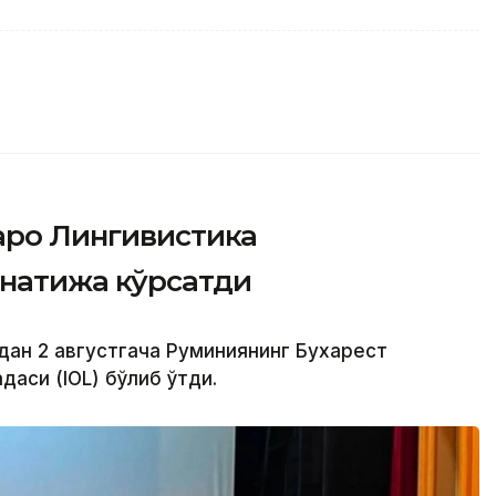
аро Лингивистика
натижа кўрсатди
дан 2 августгача Руминиянинг Бухарест
аси (IOL) бўлиб ўтди.