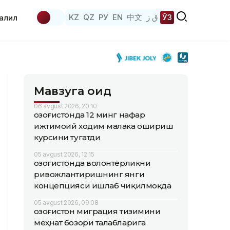
KZ
QZ
РУ
EN
中文
ق ز
ЎЗ
аҳлил
Мавзуга оид
06 avgust 2026, 20:10
Қозоғистонда 12 минг нафар
ижтимоий ходим малака ошириш
курсини тугатди
05 avgust 2026, 12:15
Қозоғистонда волонтёрликни
ривожлантиришнинг янги
концепцияси ишлаб чиқилмоқда
05 avgust 2026, 09:08
Қозоғистон миграция тизимини
меҳнат бозори талабларига