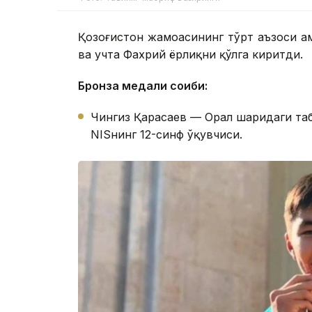
Қозоғистон жамоасининг тўрт аъзоси ҳа
ва учта Фахрий ёрлиқни қўлга киритди.
Бронза медали соҳиби:
Чингиз Қарасаев — Орал шаҳридаги та
NISнинг 12-синф ўқувчиси.