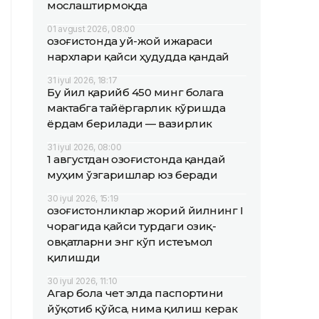
мослаштирмоқда
01 avgust 2026, 08:00
Қозоғистонда уй-жой ижараси
нархлари қайси ҳудудда қандай
31 iyul 2026, 18:17
Бу йил қарийб 450 минг болага
мактабга тайёргарлик кўришда
ёрдам берилади — вазирлик
31 iyul 2026, 08:00
1 августдан Қозоғистонда қандай
муҳим ўзгаришлар юз беради
30 iyul 2026, 15:19
Қозоғистонликлар жорий йилнинг I
чорагида қайси турдаги озиқ-
овқатларни энг кўп истеъмол
қилишди
30 iyul 2026, 11:10
Агар бола чет элда паспортини
йўқотиб қўйса, нима қилиш керак