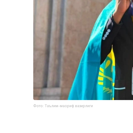
Фото: Таълим-маориф вазирлиги
Фахрий ёрлиқ соҳиблари:
Рамазан Бутантаев — Манғистау вил