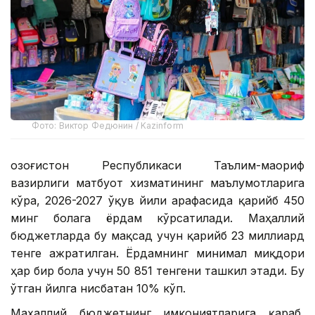
Фото: Виктор Федюнин / Kazinform
Қозоғистон Республикаси Таълим-маориф
вазирлиги матбуот хизматининг маълумотларига
кўра, 2026-2027 ўқув йили арафасида қарийб 450
минг болага ёрдам кўрсатилади. Маҳаллий
бюджетларда бу мақсад учун қарийб 23 миллиард
тенге ажратилган. Ёрдамнинг минимал миқдори
ҳар бир бола учун 50 851 тенгени ташкил этади. Бу
ўтган йилга нисбатан 10% кўп.
Маҳаллий бюджетнинг имкониятларига қараб,