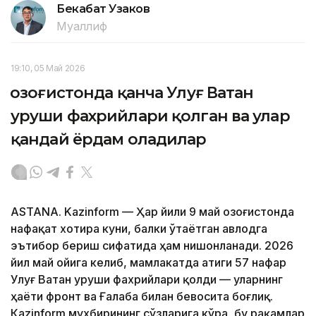
Бекабат Узаков
Муаллиф
19:10, 05 Май 2026
Қозоғистонда қанча Улуғ Ватан
уруши фахрийлари қолган ва улар
қандай ёрдам оладилар
ASTANA. Kazinform — Ҳар йили 9 май Қозоғистонда
нафақат хотира куни, балки ўтаётган авлодга
эътибор бериш сифатида ҳам нишонланади. 2026
йил май ойига келиб, мамлакатда атиги 57 нафар
Улуғ Ватан уруши фахрийлари қолди — уларнинг
ҳаёти фронт ва Ғалаба билан бевосита боғлиқ.
Кazinform мухбирининг сўзларига кўра, бу рақамлар