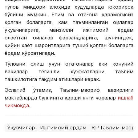
тўлов миқдори алоҳида ҳудудларда юқорироқ
бўлиши мумкин. Етим ва ота-она қарамоғисиз
қолган болаларга, кам таъминланган оилалар
ўқувчиларига, манзилли ижтимоий ёрдам
олаётган оилалар фарзандларига, шунингдек,
қийин ҳаёт шароитларига тушиб қолган болаларга
ёрдам кўрсатилади.
Тўловни олиш учун ота-оналар ёки қонуний
вакиллар тегишли ҳужжатларни таълим
ташкилотига тақдим этишлари керак.
Эслатиб ўтамиз, Таълим-маориф вазирлиги
мактабларда буллингга қарши янги чоралар
ишлаб
чиқмоқда
.
Ўқувчилар
Ижтимоий ёрдам
ҚР Таълим-маор