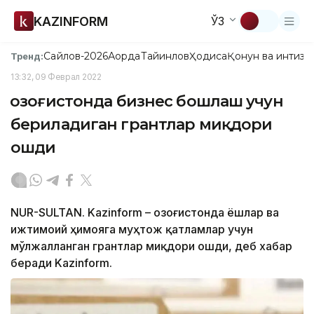
KAZINFORM
ЎЗ
Сайлов-2026
Ақорда
Тайинлов
Ҳодиса
Қонун ва интизо
Тренд:
13:32, 09 Феврал 2022
Қозоғистонда бизнес бошлаш учун
бериладиган грантлар миқдори
ошди
NUR-SULTAN. Kazinform – Қозоғистонда ёшлар ва
ижтимоий ҳимояга муҳтож қатламлар учун
мўлжалланган грантлар миқдори ошди, деб хабар
беради Kazinform.