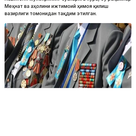
Меҳнат ва аҳолини ижтимоий ҳимоя қилиш
вазирлиги томонидан тақдим этилган.
Фото: Солтан Жексенбеков/Kazinform
Бугунги кунда фахрийларнинг ўртача ёши 101
ёшни ташкил этади, энг кексаси — 105 ёшда. Улар