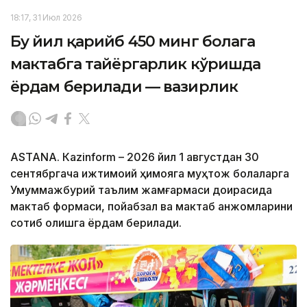
18:17, 31 Июл 2026
Бу йил қарийб 450 минг болага
мактабга тайёргарлик кўришда
ёрдам берилади — вазирлик
ASTANА. Кazinform – 2026 йил 1 августдан 30
сентябргача ижтимоий ҳимояга муҳтож болаларга
Умуммажбурий таълим жамғармаси доирасида
мактаб формаси, пойабзал ва мактаб анжомларини
сотиб олишга ёрдам берилади.