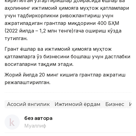
киритилган ўзгартиришлар доирасида ёшлар ва
аҳолининг ижтимоий ҳимояга муҳтож қатламлари
учун тадбиркорликни ривожлантириш учун
ажратиладиган грантлар миқдорини 400 БҲМ
(2022 йилда – 1,2 млн тенге)гача ошириш кўзда
тутилган.
Грант ёшлар ва ижтимоий ҳимояга муҳтож
қатламларга ўз бизнесини бошлаш учун дастлабки
воситаларни тақдим этади.
Жорий йилда 20 минг кишига грантлар ажратиш
режалаштирилган.
Асосий янгилик
Ижтимоий ёрдам
Бизнес
Иж
без автора
Муаллиф