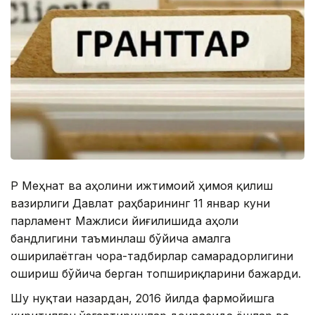
ҚР Меҳнат ва аҳолини ижтимоий ҳимоя қилиш
вазирлиги Давлат раҳбарининг 11 январ куни
парламент Мажлиси йиғилишида аҳоли
бандлигини таъминлаш бўйича амалга
оширилаётган чора-тадбирлар самарадорлигини
ошириш бўйича берган топшириқларини бажарди.
Шу нуқтаи назардан, 2016 йилда фармойишга