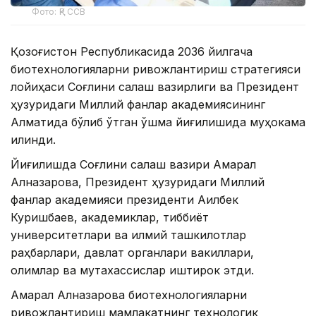
Фото: ҚР ССВ
Қозоғистон Республикасида 2036 йилгача
биотехнологияларни ривожлантириш стратегияси
лойиҳаси Соғлиқни сақлаш вазирлиги ва Президент
ҳузуридаги Миллий фанлар академиясининг
Алматида бўлиб ўтган қўшма йиғилишида муҳокама
қилинди.
Йиғилишда Соғлиқни сақлаш вазири Ақмарал
Алназарова, Президент ҳузуридаги Миллий
фанлар академияси президенти Ақилбек
Куришбаев, академиклар, тиббиёт
университетлари ва илмий ташкилотлар
раҳбарлари, давлат органлари вакиллари,
олимлар ва мутахассислар иштирок этди.
Ақмарал Алназарова биотехнологияларни
ривожлантириш мамлакатнинг технологик