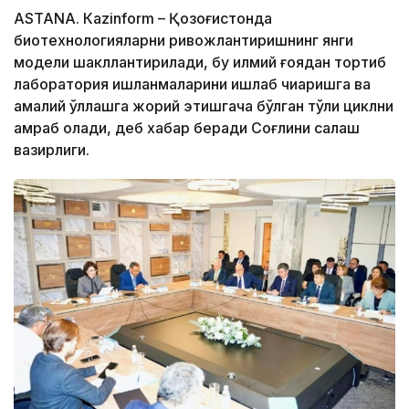
ASTANА. Кazinform – Қозоғистонда
биотехнологияларни ривожлантиришнинг янги
модели шакллантирилади, бу илмий ғоядан тортиб
лаборатория ишланмаларини ишлаб чиқаришга ва
амалий қўллашга жорий этишгача бўлган тўлиқ циклни
қамраб олади, деб хабар беради Соғлиқни сақлаш
вазирлиги.