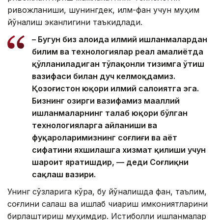
ривожланиши, шунингдек, илм-фан учун муҳим
йўналиш эканлигини таъкидлади.
– Бугун биз алоҳида илмий ишланмалардан
билим ва технологиялар реал амалиётда
қўлланиладиган тўлақонли тизимга ўтиш
вазифаси билан дуч келмоқдамиз.
Қозоғистон юқори илмий салоҳиятга эга.
Бизнинг ҳозирги вазифамиз маҳаллий
ишланмаларнинг талаб юқори бўлган
технологияларга айланиши ва
фуқароларимизнинг соғлиғи ва ҳаёт
сифатини яхшилашга хизмат қилиши учун
шароит яратишдир, — деди Соғлиқни
сақлаш вазири.
Унинг сўзларига кўра, бу йўналишда фан, таълим,
соғлиқни сақлаш ва ишлаб чиқариш имкониятларини
бирлаштириш муҳимдир. Истиқболли ишланмалар