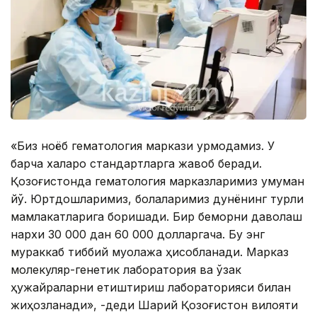
«Биз ноёб гематология маркази қурмоқдамиз. У
барча халқаро стандартларга жавоб беради.
Қозоғистонда гематология марказларимиз умуман
йўқ. Юртдошларимиз, болаларимиз дунёнинг турли
мамлакатларига боришади. Бир беморни даволаш
нархи 30 000 дан 60 000 долларгача. Бу энг
мураккаб тиббий муолажа ҳисобланади. Марказ
молекуляр-генетик лаборатория ва ўзак
ҳужайраларни етиштириш лабораторияси билан
жиҳозланади», -деди Шарқий Қозоғистон вилояти