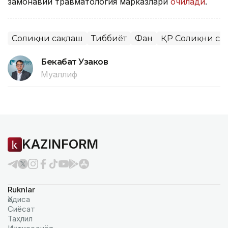
замонавий травматология марказлари
очилади
.
Соғлиқни сақлаш
Тиббиёт
Фан
ҚР Соғлиқни са
Бекабат Узаков
Муаллиф
KAZINFORM
Ruknlar
Ҳодиса
Сиёсат
Таҳлил