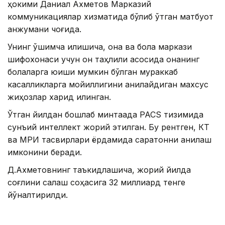
ҳокими Даниал Ахметов Марказий
коммуникациялар хизматида бўлиб ўтган матбуот
анжумани чоғида.
Унинг қўшимча қилишича, она ва бола маркази
шифохонаси учун қон таҳлили асосида онанинг
болаларга юқиши мумкин бўлган мураккаб
касалликларга мойиллигини аниқлайдиган махсус
жиҳозлар харид қилинган.
Ўтган йилдан бошлаб минтақада PACS тизимида
сунъий интеллект жорий этилган. Бу рентген, КТ
ва МРИ тасвирлари ёрдамида саратонни аниқлаш
имконини беради.
Д.Ахметовнинг таъкидлашича, жорий йилда
соғлиқни сақлаш соҳасига 32 миллиард тенге
йўналтирилди.