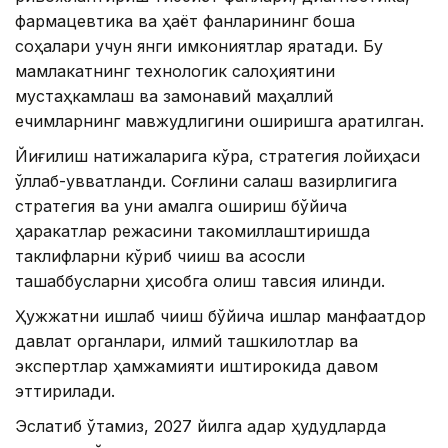
фармацевтика ва ҳаёт фанларининг бошқа
соҳалари учун янги имкониятлар яратади. Бу
мамлакатнинг технологик салоҳиятини
мустаҳкамлаш ва замонавий маҳаллий
ечимларнинг мавжудлигини оширишга қаратилган.
Йиғилиш натижаларига кўра, стратегия лойиҳаси
қўллаб-қувватланди. Соғлиқни сақлаш вазирлигига
стратегия ва уни амалга ошириш бўйича
ҳаракатлар режасини такомиллаштиришда
таклифларни кўриб чиқиш ва асосли
ташаббусларни ҳисобга олиш тавсия қилинди.
Ҳужжатни ишлаб чиқиш бўйича ишлар манфаатдор
давлат органлари, илмий ташкилотлар ва
экспертлар ҳамжамияти иштирокида давом
эттирилади.
Эслатиб ўтамиз, 2027 йилга қадар ҳудудларда