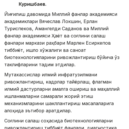
Куришбаев.
Йиғилиш давомида Миллий фанлар академияси
академиклари Вячеслав Локшин, Ерлан
Туриспеков, Амангелди Саданов ва Миллий
фанлар академияси Ҳаёт ва соғлиқни сақлаш
фанлари маркази раҳбари Марлен Есиркепов
тиббиёт, қишлоқ хўжалиги ва саноат
биотехнологияларини ривожлантириш бўйича ўз
таклифларини тақдим этдилар.
Мутахассислар илмий инфратузилмани
ривожлантириш, кадрлар тайёрлаш, флагман
илмий дастурларни амалга ошириш ва маҳаллий
ишланмаларни самарали жорий этиш
механизмларини шакллантириш масалаларига
алоҳида эътибор қаратдилар.
Соғлиқни сақлаш соҳасида биотехнологияларни
ривожлантириш тиббиёт фанлари, диагностика,