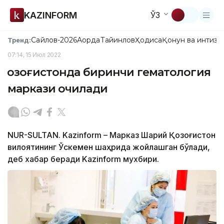
KAZINFORM
ЎЗ
Сайлов-2026
Ақорда
Тайинлов
Ҳодиса
Қонун ва интизо
Тренд:
07:14, 15 Июл 2022
Қозоғистонда биринчи гематология
маркази очилади
NUR-SULTAN. Kazinform – Марказ Шарқий Қозоғистон
вилоятининг Ўскемен шаҳрида жойлашган бўлади,
деб хабар беради Kazinform мухбири.