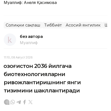
Муаллиф: Анеля Қасимова
Соғлиқни сақлаш
Тиббиёт
Асосий янгилик
Ша
без автора
Муаллиф
11:10, 08 Август 2026
Қозоғистон 2036 йилгача
биотехнологияларни
ривожлантиришнинг янги
тизимини шакллантиради