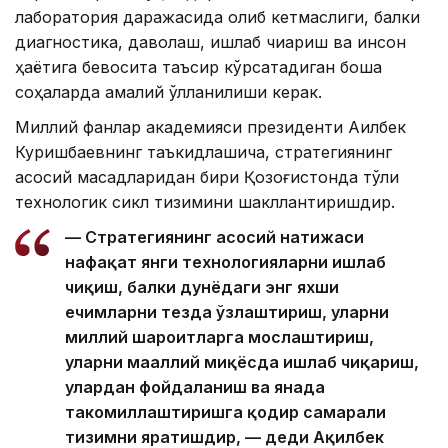
лаборатория даражасида қолиб кетмаслиги, балки
диагностика, даволаш, ишлаб чиқариш ва инсон
ҳаётига бевосита таъсир кўрсатадиган бошқа
соҳаларда амалий қўлланилиши керак.
Миллий фанлар академияси президенти Ақилбек
Куришбаевнинг таъкидлашича, стратегиянинг
асосий мақсадларидан бири Қозоғистонда тўлиқ
технологик сикл тизимини шакллантиришдир.
— Стратегиянинг асосий натижаси
нафақат янги технологияларни ишлаб
чиқиш, балки дунёдаги энг яхши
ечимларни тезда ўзлаштириш, уларни
миллий шароитларга мослаштириш,
уларни маҳаллий миқёсда ишлаб чиқариш,
улардан фойдаланиш ва янада
такомиллаштиришга қодир самарали
тизимни яратишдир, — деди Ақилбек