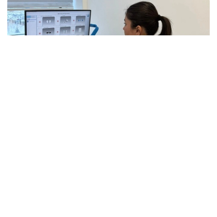
Фото: Больница МЦ УДП РК
Инсулт, инфаркт, жароҳат ёки операциядан кейин
реабилитациион даволаш муҳим босқич
ҳисобланади, асосий даволашдан кам бўлмаган
даражада муҳим. Кўпгина беморлар тиббий
реабилитация нафақат ихтисослашган
марказларда, балки уларнинг рўйхатдан ўтган
клиникасида ҳам мавжудлигини билишмайди.