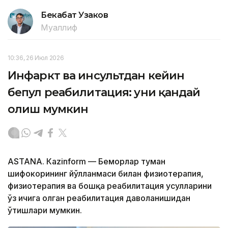
Бекабат Узаков
Муаллиф
10:36, 26 Июл 2026
Инфаркт ва инсультдан кейин
бепул реабилитация: уни қандай
олиш мумкин
ASTANА. Кazinform — Беморлар туман
шифокорининг йўлланмаси билан физиотерапия,
физиотерапия ва бошқа реабилитация усулларини
ўз ичига олган реабилитация даволанишидан
ўтишлари мумкин.