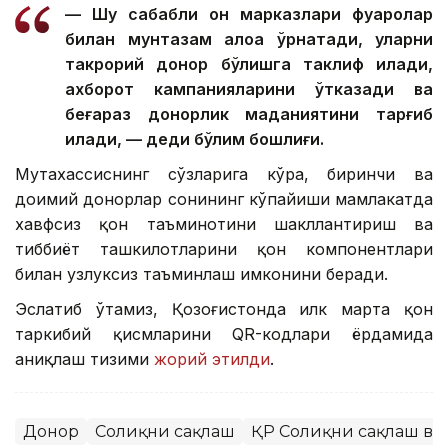
— Шу сабабли қон марказлари фуқаролар
билан мунтазам алоқа ўрнатади, уларни
такрорий донор бўлишга таклиф қилади,
ахборот кампанияларини ўтказади ва
беғараз донорлик маданиятини тарғиб
қилади, — деди бўлим бошлиғи.
Мутахассиснинг сўзларига кўра, биринчи ва
доимий донорлар сонининг кўпайиши мамлакатда
хавфсиз қон таъминотини шакллантириш ва
тиббиёт ташкилотларини қон компонентлари
билан узлуксиз таъминлаш имконини беради.
Эслатиб ўтамиз, Қозоғистонда илк марта қон
таркибий қисмларини QR-кодлари ёрдамида
аниқлаш тизими
жорий этилди
.
Донор
Соғлиқни сақлаш
ҚР Соғлиқни сақлаш в