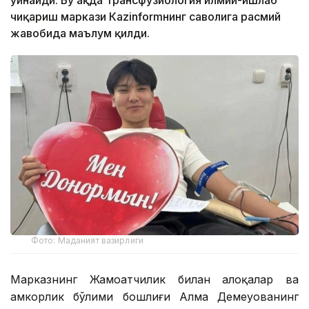
чиқариш маркази Кazinformнинг саволига расмий
жавобида маълум қилди.
Фото: Маданият вазирлиги
Марказнинг Жамоатчилик билан алоқалар ва
ҳамкорлик бўлими бошлиғи Алма Демеуованинг