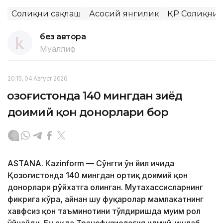
Соғлиқни сақлаш
Асосий янгилик
ҚР Соғлиқни
без автора
Муаллиф
20:15, 04 Август 2026
Қозоғистонда 140 мингдан зиёд
доимий қон донорлари бор
ASTANА. Кazinform — Сўнгги ўн йил ичида
Қозоғистонда 140 мингдан ортиқ доимий қон
донорлари рўйхатга олинган. Мутахассисларнинг
фикрига кўра, айнан шу фуқаролар мамлакатнинг
хавфсиз қон таъминотини тўлдиришда муҳим рол
ўйнайди. Бу ҳақда Трансфузиология илмий-ишлаб