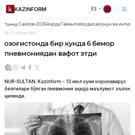
KAZINFORM
ЎЗ
Сайлов-2026
Ақорда
Тайинлов
Ҳодиса
Қонун ва интизо
Тренд:
10:37, 13 Июл 2021
Қозоғистонда бир кунда 6 бемор
пневмониядан вафот этди
NUR-SULTAN. Kazinform – 13 июл куни коронавирус
белгилари бўлган пневмония ҳақида маълумот эълон
қилинди.