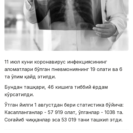
11 июл куни коронавирус инфекциясининг
аломатлари бўлган пневмониянинг 19 ҳолати ва 6
та ўлим қайд этилди.
Бундан ташқари, 46 кишига тиббий ёрдам
кўрсатилди.
Ўтган йилги 1 августдан бери статистика бўйича:
Касалланганлар - 57 919 ҳолат, ўлганлар - 1038 та.
Соғайиб чиққанлар эса 53 019 тани ташкил этди.