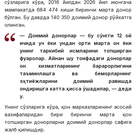
сўзларига кўра, 2016 йилдан 2026 йил июнгача
мамлакатда 684 474 киши биринчи марта донор
бўлган. Бу даврда 140 350 доимий донор рўйхатга
олинган.
— Доимий донорлар — бу сўнгги 12 ой
ичида уч ёки ундан ортиқ марта қон ёки
унинг таркибий қисмларини топширган
фуқаролар. Айнан шу тоифадаги донорлар
қон хизматларининг барқарорлигини
таъминлашга ва беморларнинг
эҳтиёжларини доимий равишда
қондиришга катта ҳисса қўшадилар, — деди
у.
Унинг сўзларига кўра, қон марказларининг асосий
вазифаларидан бири биринчи марта қон
топширган донорларни доимий донорлар сафига
жалб қилишдир.