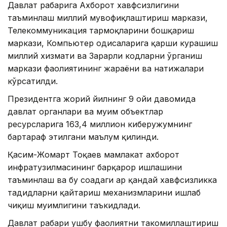
Давлат раҳбарига Ахборот хавфсизлигини
таъминлаш миллий мувофиқлаштириш маркази,
Телекоммуникация тармоқларини бошқариш
маркази, Компьютер ҳодисаларига қарши курашиш
миллий хизмати ва Зарарли кодларни ўрганиш
маркази фаолиятининг жараёни ва натижалари
кўрсатилди.
Президентга жорий йилнинг 9 ойи давомида
давлат органлари ва муҳим объектлар
ресурсларига 163,4 миллион киберҳужумнинг
бартараф этилгани маълум қилинди.
Қасим-Жомарт Тоқаев мамлакат ахборот
инфратузилмасининг барқарор ишлашини
таъминлаш ва бу соҳадаги ҳар қандай хавфсизликка
таҳдидларни қайтариш механизмларини ишлаб
чиқиш муҳимлигини таъкидлади.
Давлат раҳбари ушбу фаолиятни такомиллаштириш