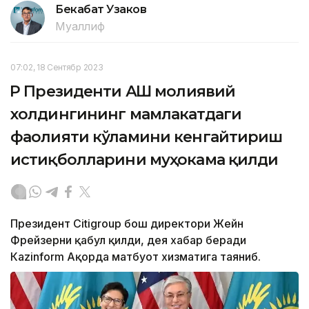
Бекабат Узаков
Муаллиф
07:02, 18 Сентябр 2023
ҚР Президенти АҚШ молиявий
холдингининг мамлакатдаги
фаолияти кўламини кенгайтириш
истиқболларини муҳокама қилди
Президент Citigroup бош директори Жейн
Фрейзерни қабул қилди, дея хабар беради
Кazinform Ақорда матбуот хизматига таяниб.