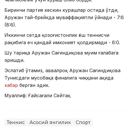
Биринчи партия кескин курашлар остида ўтди,
Аружан тай-брейкда муваффақиятли ўйнади - 7:6
(8:6).
Иккинчи сетда қозоғистонлик ёш теннисчи
рақибига ҳеч қандай имконият қолдирмади - 6:0.
Шу тариқа Аружан Сағиндиқова муҳим ғалабага
эришди.
Эслатиб ўтамиз, аввалроқ Аружан Сағиндиқова
Тунисдаги мусобақа финалига чиққани ҳақида
хабар
берган эдик.
Муаллиф: Ғайсағали Сейтақ
Теннис
Асосий янгилик
Спорт