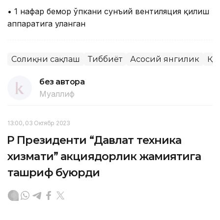
• 1 нафар бемор ўпкани сунъий вентиляция қилиш
аппаратига уланган
Соғлиқни сақлаш
Тиббиёт
Асосий янгилик
ҚР
без автора
Муаллиф
13:00, 03 Октябр 2023
ҚР Президенти “Давлат техника
хизмати” акциядорлик жамиятига
ташриф буюрди