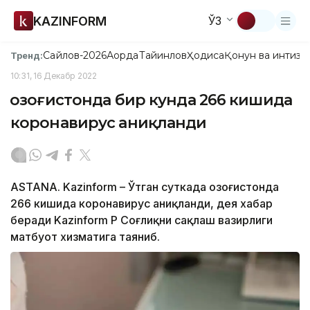
KAZINFORM
ЎЗ
Сайлов-2026
Ақорда
Тайинлов
Ҳодиса
Қонун ва интизо
Тренд:
10:31, 16 Декабр 2022
Қозоғистонда бир кунда 266 кишида
коронавирус аниқланди
ASTANA. Kazinform – Ўтган суткада Қозоғистонда
266 кишида коронавирус аниқланди, дея хабар
беради Kazinform ҚР Соғлиқни сақлаш вазирлиги
матбуот хизматига таяниб.