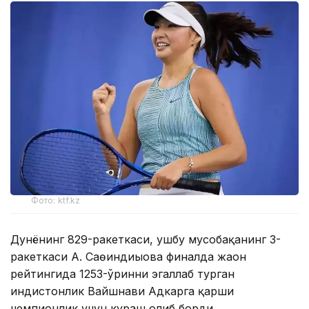
Фото: ktf.kz
Дунёнинг 829-ракеткаси, ушбу мусобақанинг 3-
ракеткаси А. Саөиндиыова финалда жаҳон
рейтингида 1253-ўринни эгаллаб турган
ҳиндистонлик Вайшнави Адкарга қарши
чемпионлик учун кураш олиб борди.