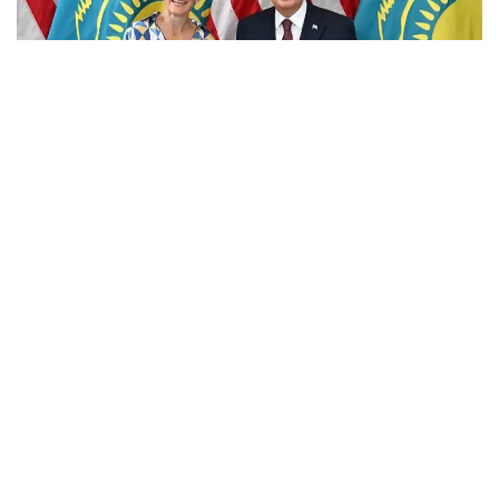
Фото: Ақорда
Учрашувда Америка молиявий холдингининг
мамлакатдаги фаолияти кўламини кенгайтириш
истиқболлари муҳокама қилинди.
Мамлакатдаги ягона Америка банки бўлган Citibank
Kazakhstan халқаро инвесторлар, давлат сектори
ва йирик корхоналар учун етакчи ҳамкорлардан
бири ҳисобланади.