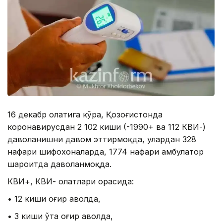
16 декабр ҳолатига кўра, Қозоғистонда
коронавирусдан 2 102 киши (-1990+ ва 112 КВИ-)
даволанишни давом эттирмоқда, улардан 328
нафари шифохоналарда, 1774 нафари амбулатор
шароитда даволанмоқда.
КВИ+, КВИ- ҳолатлари орасида:
• 12 киши оғир аҳволда,
• 3 киши ўта оғир аҳволда,