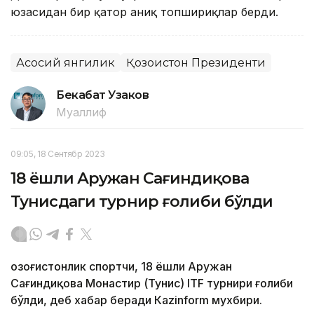
юзасидан бир қатор аниқ топшириқлар берди.
Асосий янгилик
Қозоғистон Президенти
Бекабат Узаков
Муаллиф
09:05, 18 Сентябр 2023
18 ёшли Аружан Сағиндиқова
Тунисдаги турнир ғолиби бўлди
Қозоғистонлик спортчи, 18 ёшли Аружан
Сағиндиқова Монастир (Тунис) ITF турнири ғолиби
бўлди, деб хабар беради Каzinform мухбири.