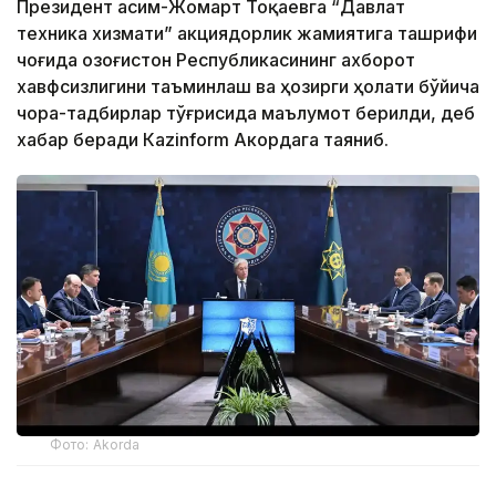
Президент Қасим-Жомарт Тоқаевга “Давлат
техника хизмати” акциядорлик жамиятига ташрифи
чоғида Қозоғистон Республикасининг ахборот
хавфсизлигини таъминлаш ва ҳозирги ҳолати бўйича
чора-тадбирлар тўғрисида маълумот берилди, деб
хабар беради Каzinform Акордага таяниб.
Фото: Akorda