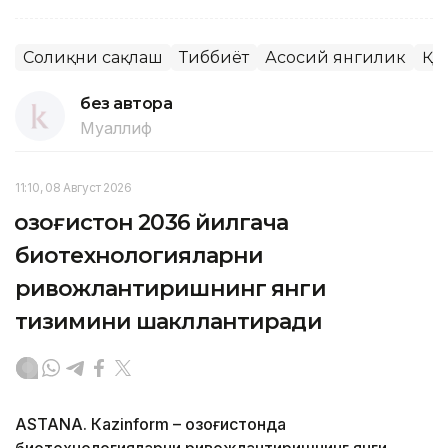
Соғлиқни сақлаш
Тиббиёт
Асосий янгилик
ҚР
без автора
Муаллиф
11:10, 08 Август 2026
Қозоғистон 2036 йилгача
биотехнологияларни
ривожлантиришнинг янги
тизимини шакллантиради
ASTANА. Кazinform – Қозоғистонда