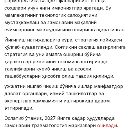
фармацевтика ва ҳаёт фанларининг бошқа
соҳалари учун янги имкониятлар яратади. Бу
мамлакатнинг технологик салоҳиятини
мустаҳкамлаш ва замонавий маҳаллий
ечимларнинг мавжудлигини оширишга қаратилган.
Йиғилиш натижаларига кўра, стратегия лойиҳаси
қўллаб-қувватланди. Соғлиқни сақлаш вазирлигига
стратегия ва уни амалга ошириш бўйича
ҳаракатлар режасини такомиллаштиришда
таклифларни кўриб чиқиш ва асосли
ташаббусларни ҳисобга олиш тавсия қилинди.
Ҳужжатни ишлаб чиқиш бўйича ишлар манфаатдор
давлат органлари, илмий ташкилотлар ва
экспертлар ҳамжамияти иштирокида давом
эттирилади.
Эслатиб ўтамиз, 2027 йилга қадар ҳудудларда
замонавий травматология марказлари
очилади
.