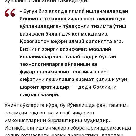
йўналиш эканлигини таъкидлади.
– Бугун биз алоҳида илмий ишланмалардан
билим ва технологиялар реал амалиётда
қўлланиладиган тўлақонли тизимга ўтиш
вазифаси билан дуч келмоқдамиз.
Қозоғистон юқори илмий салоҳиятга эга.
Бизнинг ҳозирги вазифамиз маҳаллий
ишланмаларнинг талаб юқори бўлган
технологияларга айланиши ва
фуқароларимизнинг соғлиғи ва ҳаёт
сифатини яхшилашга хизмат қилиши учун
шароит яратишдир, — деди Соғлиқни
сақлаш вазири.
Унинг сўзларига кўра, бу йўналишда фан, таълим,
соғлиқни сақлаш ва ишлаб чиқариш
имкониятларини бирлаштириш муҳимдир.
Истиқболли ишланмалар лаборатория даражасида
қолиб кетмаслиги, балки диагностика, даволаш,