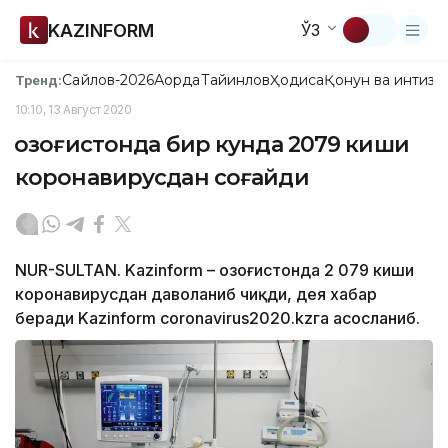
KAZINFORM
ЎЗ
Сайлов-2026
Ақорда
Тайинлов
Ҳодиса
Қонун ва интизо
Тренд:
10:10, 13 Август 2020
Қозоғистонда бир кунда 2079 киши
коронавирусдан соғайди
NUR-SULTAN. Kazinform – Қозоғистонда 2 079 киши
коронавирусдан даволаниб чиқди, дея хабар
беради Kazinform coronavirus2020.kzга асосланиб.