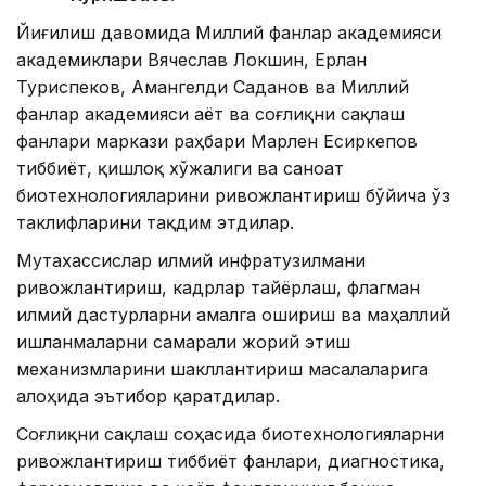
Йиғилиш давомида Миллий фанлар академияси
академиклари Вячеслав Локшин, Ерлан
Туриспеков, Амангелди Саданов ва Миллий
фанлар академияси Ҳаёт ва соғлиқни сақлаш
фанлари маркази раҳбари Марлен Есиркепов
тиббиёт, қишлоқ хўжалиги ва саноат
биотехнологияларини ривожлантириш бўйича ўз
таклифларини тақдим этдилар.
Мутахассислар илмий инфратузилмани
ривожлантириш, кадрлар тайёрлаш, флагман
илмий дастурларни амалга ошириш ва маҳаллий
ишланмаларни самарали жорий этиш
механизмларини шакллантириш масалаларига
алоҳида эътибор қаратдилар.
Соғлиқни сақлаш соҳасида биотехнологияларни
ривожлантириш тиббиёт фанлари, диагностика,