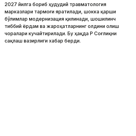
2027 йилга бориб ҳудудий травматология
марказлари тармоғи яратилади, шокка қарши
бўлимлар модернизация қилинади, шошилинч
тиббий ёрдам ва жароҳатларнинг олдини олиш
чоралари кучайтирилади. Бу ҳақда ҚР Соғлиқни
сақлаш вазирлиги хабар берди.
Фото: Марказий коммуникациялар хизмати