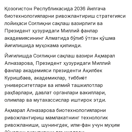
Қозоғистон Республикасида 2036 йилгача
биотехнологияларни ривожлантириш стратегияси
лойиҳаси Соғлиқни сақлаш вазирлиги ва
Президент ҳузуридаги Миллий фанлар
академиясининг Алматида бўлиб ўтган қўшма
йиғилишида муҳокама қилинди.
Йиғилишда Соғлиқни сақлаш вазири Ақмарал
Алназарова, Президент ҳузуридаги Миллий
фанлар академияси президенти Ақилбек
Куришбаев, академиклар, тиббиёт
университетлари ва илмий ташкилотлар
раҳбарлари, давлат органлари вакиллари,
олимлар ва мутахассислар иштирок этди.
Ақмарал Алназарова биотехнологияларни
ривожлантириш мамлакатнинг технологик
ривожланиши, шунингдек, илм-фан учун муҳим