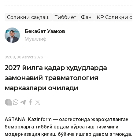
Соғлиқни сақлаш
Тиббиёт
Фан
ҚР Соғлиқни са
Бекабат Узаков
Муаллиф
09:08, 06 Август 2026
2027 йилга қадар ҳудудларда
замонавий травматология
марказлари очилади
ASTANА. Кazinform — Қозоғистонда жароҳатланган
беморларга тиббий ёрдам кўрсатиш тизимини
модернизация қилиш бўйича ишлар давом этмоқда.