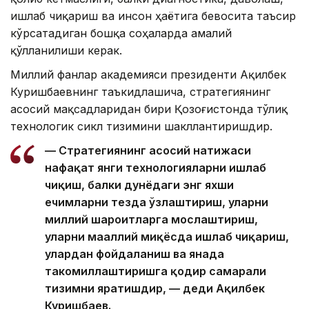
ишлаб чиқариш ва инсон ҳаётига бевосита таъсир
кўрсатадиган бошқа соҳаларда амалий
қўлланилиши керак.
Миллий фанлар академияси президенти Ақилбек
Куришбаевнинг таъкидлашича, стратегиянинг
асосий мақсадларидан бири Қозоғистонда тўлиқ
технологик сикл тизимини шакллантиришдир.
— Стратегиянинг асосий натижаси
нафақат янги технологияларни ишлаб
чиқиш, балки дунёдаги энг яхши
ечимларни тезда ўзлаштириш, уларни
миллий шароитларга мослаштириш,
уларни маҳаллий миқёсда ишлаб чиқариш,
улардан фойдаланиш ва янада
такомиллаштиришга қодир самарали
тизимни яратишдир, — деди Ақилбек
Куришбаев.