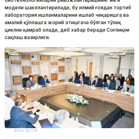
биотехнологияларни ривожлантиришнинг янги
модели шакллантирилади, бу илмий ғоядан тортиб
лаборатория ишланмаларини ишлаб чиқаришга ва
амалий қўллашга жорий этишгача бўлган тўлиқ
циклни қамраб олади, деб хабар беради Соғлиқни
сақлаш вазирлиги.
Фото: ҚР ССВ