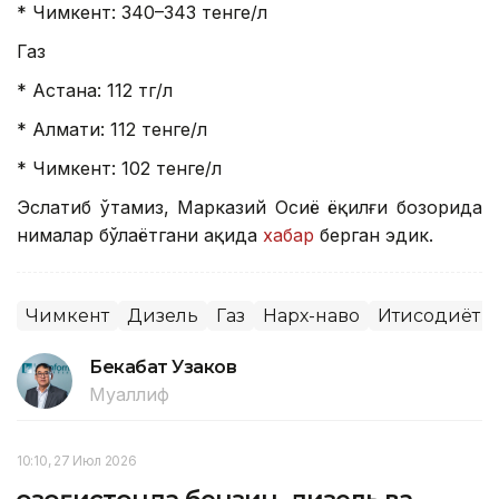
* Чимкент: 340–343 тенге/л
Газ
* Астана: 112 тг/л
* Алмати: 112 тенге/л
* Чимкент: 102 тенге/л
Эслатиб ўтамиз, Марказий Осиё ёқилғи бозорида
нималар бўлаётгани ҳақида
хабар
берган эдик.
Чимкент
Дизель
Газ
Нарх-наво
Иқтисодиёт
Бекабат Узаков
Муаллиф
10:10, 27 Июл 2026