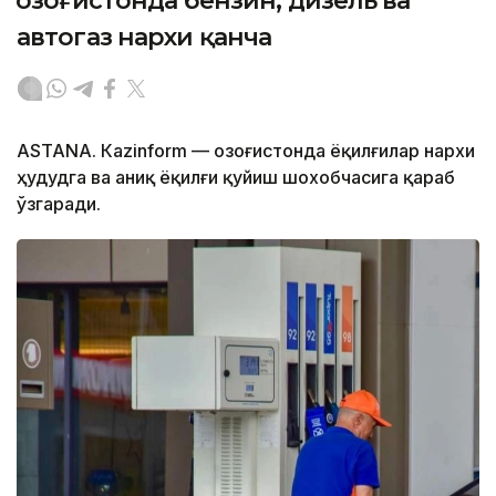
Қозоғистонда бензин, дизель ва
автогаз нархи қанча
ASTANА. Кazinform — Қозоғистонда ёқилғилар нархи
ҳудудга ва аниқ ёқилғи қуйиш шохобчасига қараб
ўзгаради.