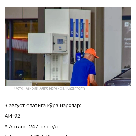
Фото: Ағибай Аяпбергенов/ Kazinform
3 август ҳолатига кўра нархлар:
АИ-92
* Астана: 247 тенге/л