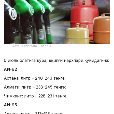
Фото: Kazinform / Freepik
6 июль ҳолатига кўра, ёқилғи нархлари қуйидагича:
АИ-92
Астана: литр – 240–243 тенге;
Алмати: литр – 238–245 тенге;
Чимкент: литр – 228–231 тенге.
АИ-95
Астана: литр – 313–315 тенге;