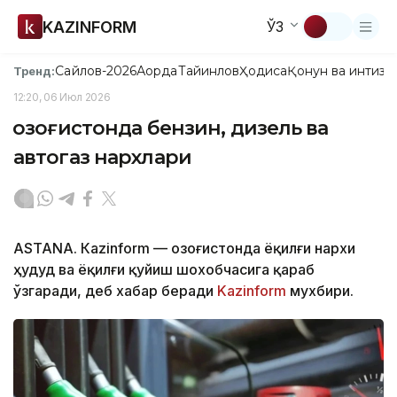
KAZINFORM
ЎЗ
Сайлов-2026
Ақорда
Тайинлов
Ҳодиса
Қонун ва интизо
Тренд:
12:20, 06 Июл 2026
Қозоғистонда бензин, дизель ва
автогаз нархлари
ASTANА. Кazinform — Қозоғистонда ёқилғи нархи
ҳудуд ва ёқилғи қуйиш шохобчасига қараб
ўзгаради, деб хабар беради
Kazinform
мухбири.