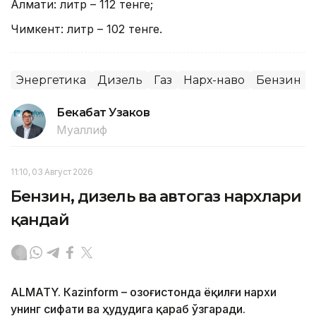
Алмати: литр – 112 тенге;
Чимкент: литр – 102 тенге.
Энергетика
Дизель
Газ
Нарх-наво
Бензин
Бекабат Узаков
Муаллиф
11:10, 03 Август 2026
Бензин, дизель ва автогаз нархлари
қандай
ALMATY. Кazinform – Қозоғистонда ёқилғи нархи
унинг сифати ва ҳудудига қараб ўзгаради.