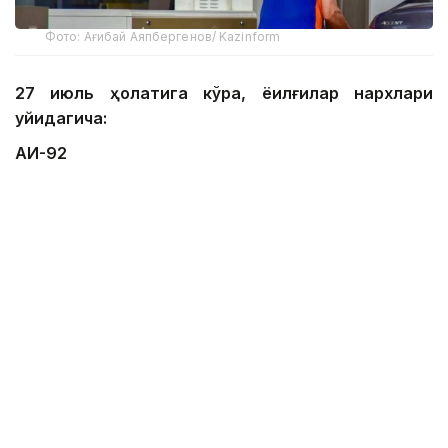
Фото: Ағибай Аяпбергенов/ Kazinform
27 июль ҳолатига кўра, ёқилғилар нархлари
қуйидагича:
АИ-92
Астана: 247 тенге/литр;
Алмати: 245-249 тенге/литр;
Чимкент: 230-235 тенге/литр;
АИ-95
Астана: 315-319 тенге/литр;
Алмати: 320-327 тенге/литр;
Чимкент: 299-306 тенге/литр;
АИ-98