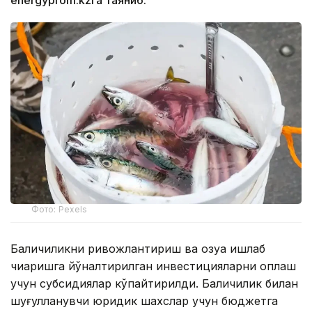
energyprom.kzга таяниб.
Фото: Pexels
Балиқчиликни ривожлантириш ва озуқа ишлаб
чиқаришга йўналтирилган инвестицияларни қоплаш
учун субсидиялар кўпайтирилди. Балиқчилик билан
шуғулланувчи юридик шахслар учун бюджетга