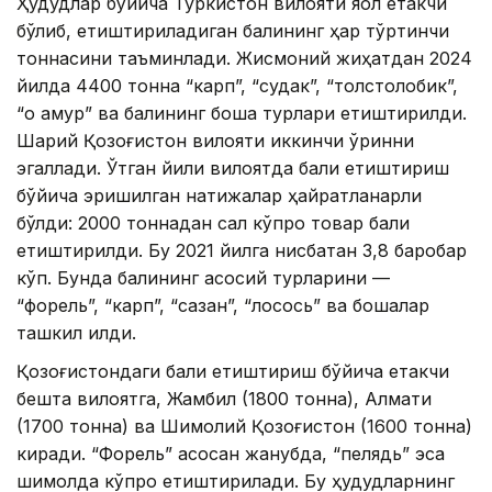
Ҳудудлар бўйича Туркистон вилояти яққол етакчи
бўлиб, етиштириладиган балиқнинг ҳар тўртинчи
тоннасини таъминлади. Жисмоний жиҳатдан 2024
йилда 4400 тонна “карп”, “судак”, “толстолобик”,
“оқ амур” ва балиқнинг бошқа турлари етиштирилди.
Шарқий Қозоғистон вилояти иккинчи ўринни
эгаллади. Ўтган йили вилоятда балиқ етиштириш
бўйича эришилган натижалар ҳайратланарли
бўлди: 2000 тоннадан сал кўпроқ товар балиқ
етиштирилди. Бу 2021 йилга нисбатан 3,8 баробар
кўп. Бунда балиқнинг асосий турларини —
“форель”, “карп”, “сазан”, “лосось” ва бошқалар
ташкил қилди.
Қозоғистондаги балиқ етиштириш бўйича етакчи
бешта вилоятга, Жамбил (1800 тонна), Алмати
(1700 тонна) ва Шимолий Қозоғистон (1600 тонна)
киради. “Форель” асосан жанубда, “пелядь” эса
шимолда кўпроқ етиштирилади. Бу ҳудудларнинг