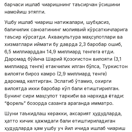
барчаси ишлаб чиқаришнинг таъсирчан ўсишини
намойиш этяпти.
Ушбу ишлаб чиқариш натижалари, шубҳасиз,
балиқчилик саноатининг молиявий кўрсаткичларига
таъсир кўрсатди. Аквакультура маҳсулотлари ва
хизматлари қиймати бу даврда 2,3 баробар ошиб,
6,5 миллиарддан 14,9 миллиард тенгега етди.
Даромад бўйича Шарқий Қозоғистон вилояти (3,1
миллиард тенге) етакчилик қилган бўлса, Туркистон
вилояти бироз камроқ (2,9 миллиард тенге)
даромад келтирган. Эслатиб ўтамиз, охирги
вилоятда икки баробар кўп балиқ етиштирилган.
Бунинг сири маҳсулот таркиби ва нархида ётади:
“форель” бозорда сазанга қараганда қимматроқ.
Шуни таъкидлаш керакки, аксарият ҳудудларда,
ҳатто кичик ҳажмдаги балиқ етиштириладиган
ҳудудларда ҳам ушбу уч йил ичида ишлаб чиқариш