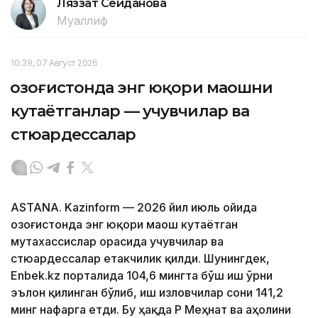
Ляззат Сейданова
Муаллиф
10:39, 07 Август 2026
Қозоғистонда энг юқори маошни
кутаётганлар — учувчилар ва
стюардессалар
ASTANA. Kazinform — 2026 йил июль ойида
Қозоғистонда энг юқори маош кутаётган
мутахассислар орасида учувчилар ва
стюардессалар етакчилик қилди. Шунингдек,
Enbek.kz порталида 104,6 мингта бўш иш ўрни
эълон қилинган бўлиб, иш изловчилар сони 141,2
минг нафарга етди. Бу ҳақда ҚР Меҳнат ва аҳолини