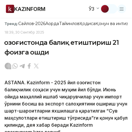
KAZINFORM
ЎЗ
Сайлов-2026
Ақорда
Тайинлов
Ҳодиса
Қонун ва интизо
Тренд:
18:39, 30 Сентябр 2025
Қозоғистонда балиқ етиштириш 21
фоизга ошди
ASTANA. Kazinform - 2025 йил Қозоғистон
балиқчилик соҳаси учун муҳим йил бўлди. Июнь
ойида маҳаллий ишлаб чиқарувчилар учун импорт
ўрнини босиш ва экспорт салоҳиятини ошириш учун
шарт-шароитларни яхшилашга қаратилган “Сув
маҳсулотлари етиштириш тўғрисида”ги қонун қабул
қилинди, дея хабар беради Kazinform