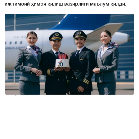
ижтимоий ҳимоя қилиш вазирлиги маълум қилди.
Фото: Air Astana
Июнь ойига нисбатан бўш иш ўринлари сони 3,8
фоизга камайган бўлса, резюмелер сони 11,5
фоизга ошган. Бу ўзгариш ёз мавсумида меҳнат
бозорида кузатиладиган мавсумий хусусиятлар