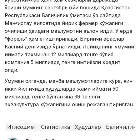
ўсиши мумкин: сентябрь ойи бошида Қозоғистон
Республикаси Балиқчилик қўмитаси ўз сайтида
Манғистау вилоятида йирик фермер хўжалиги
очилиши ҳақидаги маълумотни эълон қилди. У ерда
“форель” ҳам етиштирилади. Биринчи қафаслар
Каспий денгизида ўрнатилди. Лойиҳанинг умумий
қиймати тахминан 12 миллиард тенге бўлиб,
компания 5 миллиард тенге имтиёзли кредит
олди.
Умуман олганда, манба маълумотларига кўра, яқин
икки йил ичида ҳудудларда жами қиймати 50
миллиард тенге бўлган яна 39 та янги
аквакультура хўжалигини очиш режалаштирилган.
Иқтисодиёт
Статистика
Ҳудудлар
Балиқчилик