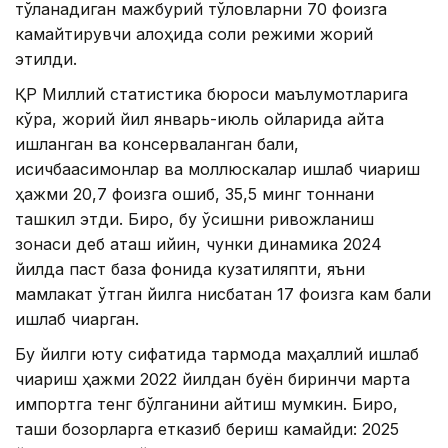
тўланадиган мажбурий тўловларни 70 фоизга
камайтирувчи алоҳида солиқ режими жорий
этилди.
ҚР Миллий статистика бюроси маълумотларига
кўра, жорий йил январь-июль ойларида қайта
ишланган ва консерваланган балиқ,
қисқичбақасимонлар ва моллюскалар ишлаб чиқариш
ҳажми 20,7 фоизга ошиб, 35,5 минг тоннани
ташкил этди. Бироқ, бу ўсишни ривожланиш
зонаси деб аташ қийин, чунки динамика 2024
йилда паст база фонида кузатиляпти, яъни
мамлакат ўтган йилга нисбатан 17 фоизга кам балиқ
ишлаб чиқарган.
Бу йилги ютуқ сифатида тармоқда маҳаллий ишлаб
чиқариш ҳажми 2022 йилдан буён биринчи марта
импортга тенг бўлганини айтиш мумкин. Бироқ,
ташқи бозорларга етказиб бериш камайди: 2025