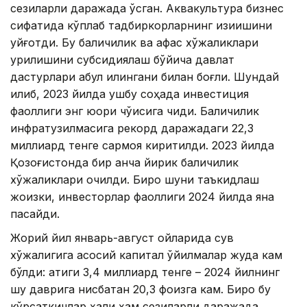
сезиларли даражада ўсган. Аквакультура бизнес
сифатида кўплаб тадбиркорларнинг қизиқишини
уйғотди. Бу балиқчилик ва қафас хўжаликлари
қурилишини субсидиялаш бўйича давлат
дастурлари қабул қилингани билан боғлиқ. Шундай
қилиб, 2023 йилда ушбу соҳада инвестиция
фаоллиги энг юқори чўққисига чиқди. Балиқчилик
инфратузилмасига рекорд даражадаги 22,3
миллиард тенге сармоя киритилди. 2023 йилда
Қозоғистонда бир қанча йирик балиқчилик
хўжаликлари очилди. Бироқ шуни таъкидлаш
жоизки, инвесторлар фаоллиги 2024 йилда яна
пасайди.
Жорий йил январь-август ойларида сув
хўжалигига асосий капитал қўйилмалар жуда кам
бўлди: атиги 3,4 миллиард тенге – 2024 йилнинг
шу даврига нисбатан 20,3 фоизга кам. Бироқ бу
кўрсаткичлар ҳали ҳам сезиларли даражада