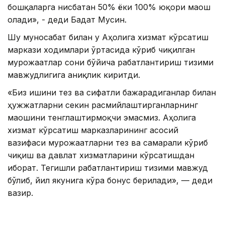
бошқаларга нисбатан 50% ёки 100% юқори маош
олади», - деди Бағдат Мусин.
Шу муносабат билан у Аҳолига хизмат кўрсатиш
маркази ходимлари ўртасида кўриб чиқилган
мурожаатлар сони бўйича рағбатлантириш тизими
мавжудлигига аниқлик киритди.
«Биз ишини тез ва сифатли бажарадиганлар билан
ҳужжатларни секин расмийлаштирганларнинг
маошини тенглаштирмоқчи эмасмиз. Аҳолига
хизмат кўрсатиш марказларининг асосий
вазифаси мурожаатларни тез ва самарали кўриб
чиқиш ва давлат хизматларини кўрсатишдан
иборат. Тегишли рағбатлантириш тизими мавжуд
бўлиб, йил якунига кўра бонус берилади», — деди
вазир.