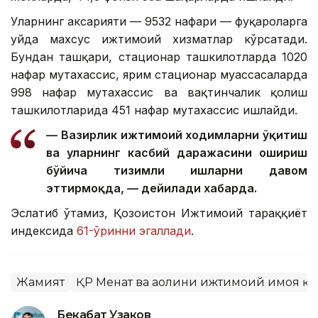
Уларнинг аксарияти — 9532 нафари — фуқароларга
уйда махсус ижтимоий хизматлар кўрсатади.
Бундан ташқари, стационар ташкилотларда 1020
нафар мутахассис, ярим стационар муассасаларда
998 нафар мутахассис ва вақтинчалик қолиш
ташкилотларида 451 нафар мутахассис ишлайди.
— Вазирлик ижтимоий ходимларни ўқитиш
ва уларнинг касбий даражасини ошириш
бўйича тизимли ишларни давом
эттирмоқда, — дейилади хабарда.
Эслатиб ўтамиз, Қозоғистон Ижтимоий тараққиёт
индексида
61-ўринни эгаллади
.
Жамият
ҚР Меҳнат ва аҳолини ижтимоий ҳимоя 
Бекабат Узаков