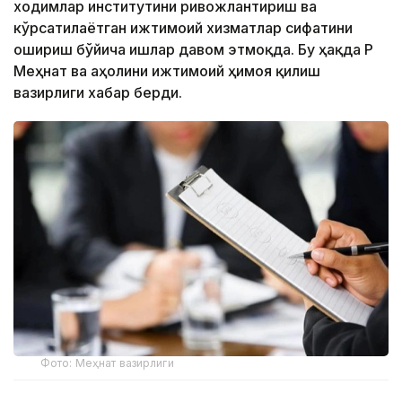
ходимлар институтини ривожлантириш ва
кўрсатилаётган ижтимоий хизматлар сифатини
ошириш бўйича ишлар давом этмоқда. Бу ҳақда ҚР
Меҳнат ва аҳолини ижтимоий ҳимоя қилиш
вазирлиги хабар берди.
Фото: Меҳнат вазирлиги