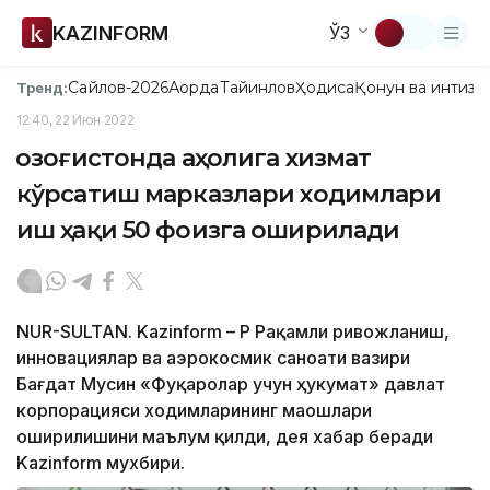
KAZINFORM
ЎЗ
Сайлов-2026
Ақорда
Тайинлов
Ҳодиса
Қонун ва интизо
Тренд:
12:40, 22 Июн 2022
Қозоғистонда аҳолига хизмат
кўрсатиш марказлари ходимлари
иш ҳақи 50 фоизга оширилади
NUR-SULTAN. Kazinform – ҚР Рақамли ривожланиш,
инновациялар ва аэрокосмик саноати вазири
Бағдат Мусин «Фуқаролар учун ҳукумат» давлат
корпорацияси ходимларининг маошлари
оширилишини маълум қилди, дея хабар беради
Kazinform мухбири.