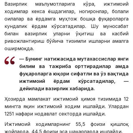
Вазирлик маълумотларига кўра, ижтимоий
ходимлар кекса ёшдагилар, ногиронлар, болали
оилалар ва ёрдамга муҳтож бошқа фуқароларга
кундалик ёрдам кўрсатадилар. Шу муносабат
билан вазирлик уларни ўқитиш ва касбий
ривожлантириш бўйича тизимли ишларни амалга
оширмоқда.
— Бунинг натижасида мутахассислар янги
билим ва тажриба орттирадилар ҳамда
фуқароларга юқори сифатли ва ўз вақтида
ижтимоий ёрдам кўрсатадилар, —
дейилади вазирлик хабарида.
Ҳозирда мамлакат ижтимоий ҳимоя тизимида 12
мингга яқин ижтимоий ходим ишлайди. Улардан
1251 нафари нодавлат секторда ишлайди.
Ижтимоий ходимларнинг 55,5 фоизи қишлоқ
жойларда, 44,5 фоизи эса шаҳарларда ишлайди.