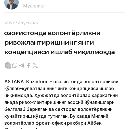
Муаллиф
12:15, 05 Август 2026
Қозоғистонда волонтёрликни
ривожлантиришнинг янги
концепцияси ишлаб чиқилмоқда
ASTANА. Кazinform – Қозоғистонда волонтёрликни
қўллаб-қувватлашнинг янги концепцияси ишлаб
чиқилмоқда. Ҳужжатда волонтёрлар ҳаракатини
янада ривожлантиришнинг асосий йўналишлари
белгилаб берилган ва секторал волонтёрликни
кучайтириш кўзда тутилган. Бу ҳақда Миллий
волонтёрлар фронт-офиси раҳбари Айбек