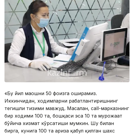
«Бу йил маошни 50 фоизга оширамиз.
Иккинчидан, ходимларни рағбатлантиришнинг
тегишли тизими мавжуд. Масалан, call-марказнинг
бир ходими 100 та, бошқаси эса 10 та мурожаат
бўйича хизмат кўрсатиши мумкин. Шу билан
бирга, кунига 100 та ариза қабул қилган шахс