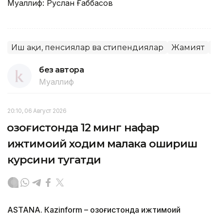
Муаллиф: Руслан Ғаббасов
Иш ҳақи, пенсиялар ва стипендиялар
Жамият
Қ
без автора
Муаллиф
20:10, 06 Август 2026
Қозоғистонда 12 минг нафар
ижтимоий ходим малака ошириш
курсини тугатди
ASTANА. Кazinform – Қозоғистонда ижтимоий