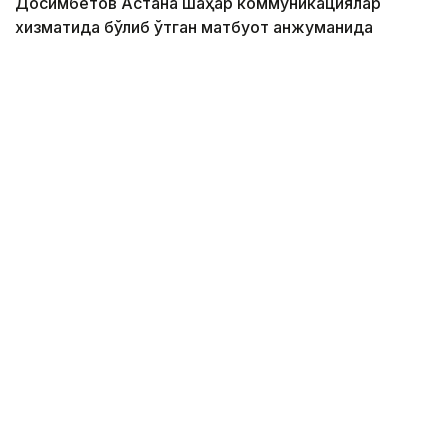
Досимбетов Астана шаҳар коммуникациялар
хизматида бўлиб ўтган матбуот анжуманида
маълум қилди.
Фото: Алмати ҳокимлиги
Унинг сўзларига кўра, концепцияга киритилган
муҳим йўналишлардан бири — секторал
волонтёрликни ривожлантириш.