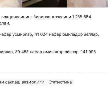
er» вакцинасининг биринчи дозасини 1 238 684
олди.
афар ўсмирлар, 41 624 нафар ҳомиладор аёллар,
рлар, 39 453 нафар ҳомиладор аёллар, 141 995
ни сақлаш вазирлиги
Статистика