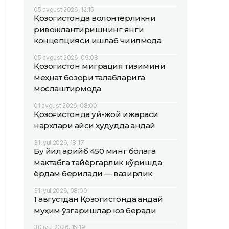
05 avgust 2026, 12:15
Қозоғистонда волонтёрликни
ривожлантиришнинг янги
концепцияси ишлаб чиқилмоқда
05 avgust 2026, 09:08
Қозоғистон миграция тизимини
меҳнат бозори талабларига
мослаштирмоқда
01 avgust 2026, 08:00
Қозоғистонда уй-жой ижараси
нархлари қайси ҳудудда қандай
31 iyul 2026, 18:17
Бу йил қарийб 450 минг болага
мактабга тайёргарлик кўришда
ёрдам берилади — вазирлик
31 iyul 2026, 08:00
1 августдан Қозоғистонда қандай
муҳим ўзгаришлар юз беради
30 iyul 2026, 15:19