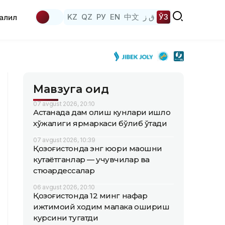
KZ
QZ
РУ
EN
中文
ق ز
ЎЗ
аҳлил
Мавзуга оид
07 avgust 2026, 20:10
Астанада дам олиш кунлари қишлоқ
хўжалиги ярмаркаси бўлиб ўтади
07 avgust 2026, 10:39
Қозоғистонда энг юқори маошни
кутаётганлар — учувчилар ва
стюардессалар
06 avgust 2026, 20:10
Қозоғистонда 12 минг нафар
ижтимоий ходим малака ошириш
курсини тугатди