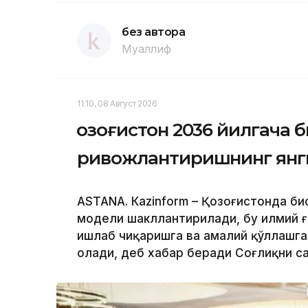
без автора
Муаллиф
11:10, 08 Август 2026
Қозоғистон 2036 йилгача
ривожлантиришнинг янг
ASTANА. Кazinform – Қозоғистонда б
модели шакллантирилади, бу илмий 
ишлаб чиқаришга ва амалий қўллашга
олади, деб хабар беради Соғлиқни с