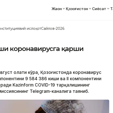
Жаҳон
Қозоғистон
Сиёсат
Т
нституциявий ислоҳот
Сайлов-2026
киши коронавирусга қарши
август ҳолати кўра, Қозоғистонда коронавирус
мпонентини 9 584 386 киши ва II компонентини
беради Kazinform CОVID-19 тарқалишининг
иссиясининг Теlegram-каналига таяниб.