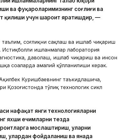
аллий ишланмаларнинг талаб юқори
иши ва фуқароларимизнинг соғлиғи ва
ат қилиши учун шароит яратишдир, —
, таълим, соғлиқни сақлаш ва ишлаб чиқариш
. Истиқболли ишланмалар лаборатория
агностика, даволаш, ишлаб чиқариш ва инсон
ошқа соҳаларда амалий қўлланилиши керак.
Ақилбек Куришбаевнинг таъкидлашича,
ри Қозоғистонда тўлиқ технологик сикл
аси нафақат янги технологияларни
энг яхши ечимларни тезда
ароитларга мослаштириш, уларни
иш, улардан фойдаланиш ва янада