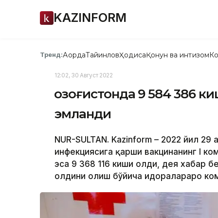
KAZINFORM
Ақорда
Тайинлов
Ҳодиса
Қонун ва интизом
Ко
Тренд:
12:02, 30 Август 2022
Қозоғистонда 9 584 386 
эмланди
NUR-SULTAN. Kazinform – 2022 йил 29 
инфекциясига қарши вакцинанинг I ко
эса 9 368 116 киши олди, дея хабар 
олдини олиш бўйича идоралараро ком