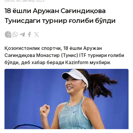
09:05, 18 Сентябр 2023
18 ёшли Аружан Сағиндиқова
Тунисдаги турнир ғолиби бўлди
Қозоғистонлик спортчи, 18 ёшли Аружан
Сағиндиқова Монастир (Тунис) ITF турнири ғолиби
бўлди, деб хабар беради Каzinform мухбири.