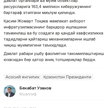
давлат органлари ва муҳим объектлар
ресурсларига 163,4 миллион киберҳужумнинг
бартараф этилгани маълум қилинди.
Қасим-Жомарт Тоқаев мамлакат ахборот
инфратузилмасининг барқарор ишлашини
таъминлаш ва бу соҳадаги ҳар қандай хавфсизликка
таҳдидларни қайтариш механизмларини ишлаб
чиқиш муҳимлигини таъкидлади.
Давлат раҳбари ушбу фаолиятни такомиллаштириш
юзасидан бир қатор аниқ топшириқлар берди.
Асосий янгилик
Қозоғистон Президенти
Бекабат Узаков
Муаллиф