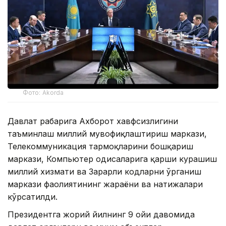
Фото: Akorda
Давлат раҳбарига Ахборот хавфсизлигини
таъминлаш миллий мувофиқлаштириш маркази,
Телекоммуникация тармоқларини бошқариш
маркази, Компьютер ҳодисаларига қарши курашиш
миллий хизмати ва Зарарли кодларни ўрганиш
маркази фаолиятининг жараёни ва натижалари
кўрсатилди.
Президентга жорий йилнинг 9 ойи давомида