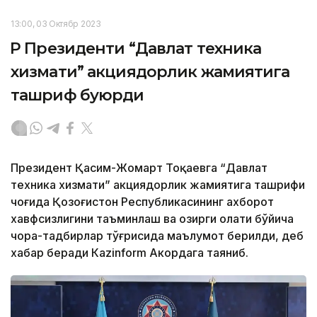
13:00, 03 Октябр 2023
ҚР Президенти “Давлат техника
хизмати” акциядорлик жамиятига
ташриф буюрди
Президент Қасим-Жомарт Тоқаевга “Давлат
техника хизмати” акциядорлик жамиятига ташрифи
чоғида Қозоғистон Республикасининг ахборот
хавфсизлигини таъминлаш ва ҳозирги ҳолати бўйича
чора-тадбирлар тўғрисида маълумот берилди, деб
хабар беради Каzinform Акордага таяниб.