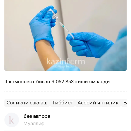
II компонент билан 9 052 853 киши эмланди.
Соғлиқни сақлаш
Тиббиёт
Асосий янгилик
Ва
без автора
Муаллиф