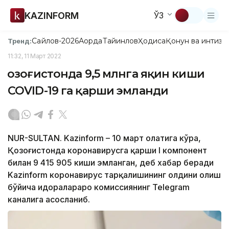
KAZINFORM
ЎЗ
Сайлов-2026
Ақорда
Тайинлов
Ҳодиса
Қонун ва интизо
Тренд:
11:32, 11 Март 2022
Қозоғистонда 9,5 млнга яқин киши
COVID-19 га қарши эмланди
NUR-SULTAN. Kazinform – 10 март ҳолатига кўра,
Қозоғистонда коронавирусга қарши I компонент
билан 9 415 905 киши эмланган, деб хабар беради
Kazinform коронавирус тарқалишининг олдини олиш
бўйича идоралараро комиссиянинг Telegram
каналига асосланиб.