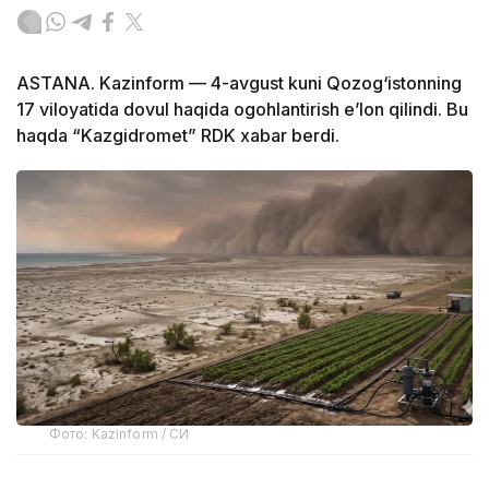
ASTANA. Kazinform — 4-avgust kuni Qozog‘istonning
17 viloyatida dovul haqida ogohlantirish e’lon qilindi. Bu
haqda “Kazgidromet” RDK xabar berdi.
Фото: Kazinform / СИ