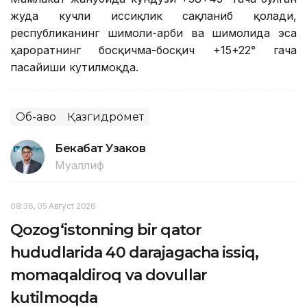
жуда кучли иссиқлик сақланиб қолади,
республиканинг шимоли-ғарби ва шимолида эса
ҳароратнинг босқичма-босқич +15+22° гача
пасайиши кутилмоқда.
Об-ҳаво
Қазгидромет
Бекабат Узаков
Муаллиф
08:36, 05 Август 2026
Qozog‘istonning bir qator
hududlarida 40 darajagacha issiq,
momaqaldiroq va dovullar
kutilmoqda