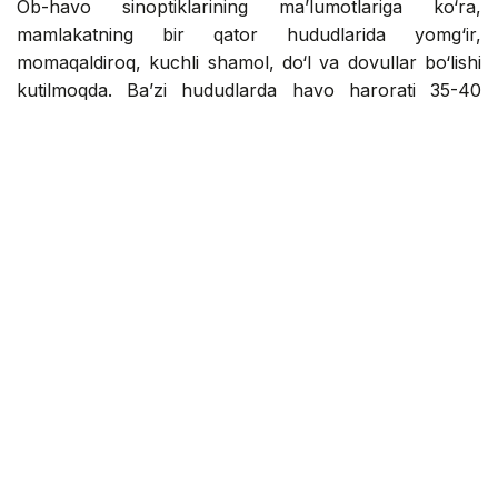
Ob-havo sinoptiklarining ma’lumotlariga ko‘ra,
mamlakatning bir qator hududlarida yomg‘ir,
momaqaldiroq, kuchli shamol, do‘l va dovullar bo‘lishi
kutilmoqda. Ba’zi hududlarda havo harorati 35-40
darajagacha ko‘tariladi va yong‘in xavfi yuqori darajada
qoladi.
Almati viloyatida, tog‘li hududlarda va ayrim shimoliy,
g‘arbiy va janubiy tumanlarda yomg‘ir, momaqaldiroq,
ba’zan kuchli yomg‘ir, do‘l va bo‘ronlar bo‘lishi
kutilmoqda. Shamol tezligi 17-22 m/s ga, sharqiy
qismida esa ba’zan 25 m/s gacha yetadi. Viloyatning bir
qator hududlarida o‘ta yong‘in xavfi saqlanib qolmoqda.
Almati shahrida ham yomg‘ir yog‘ishi va momaqaldiroq
bo‘lishi kutilmoqda, shamol tezligi 17 m/s ga yetadi.
Jetisu viloyatida yomg‘ir, momaqaldiroq, kuchli yomg‘ir,
do‘l va dovullar bo‘lishi kutilmoqda. Olako‘l yaqinida
shamol tezligi 23-28 m/s ga yetishi mumkin. Viloyatning