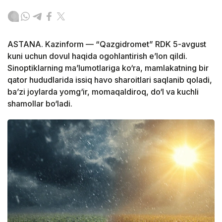
ASTANA. Kazinform — “Qazgidromet” RDK 5-avgust
kuni uchun dovul haqida ogohlantirish e’lon qildi.
Sinoptiklarning ma’lumotlariga ko‘ra, mamlakatning bir
qator hududlarida issiq havo sharoitlari saqlanib qoladi,
ba’zi joylarda yomg‘ir, momaqaldiroq, do‘l va kuchli
shamollar bo‘ladi.