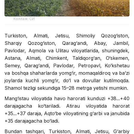
Коллаж: СИ
Turkiston, Almati, Jetisu, Shimoliy Qozog‘iston,
Sharqiy Qozog‘iston, Qarag‘andi, Abay, Jambil,
Pavlodar, Aqmola va Ulitau viloyatlarida, shuningdek,
Astana, Almati, Chimkent, Taldiqorg‘an, O‘skemen,
Semey, Qarag‘andi, Pavlodar, Petropavl, Ko‘kshetau
va boshqa shaharlarda yomg‘ir, momaqaldiroq va ba’zi
joylarda kuchli yomg‘ir, do‘l va dovullar kutilmoqda.
Shamol tezligi sekundiga 15–28 metrga yetishi mumkin.
Mang‘istau viloyatida havo harorati kunduzi +38...+40
darajagacha ko‘tariladi. Atirau viloyatida harorat
+35...+37 daraja, Aqto‘be viloyatining g‘arbi va janubida
+35 darajagacha bo‘ladi.
Bundan tashqari, Turkiston, Almati, Jetisu, G‘arbiy