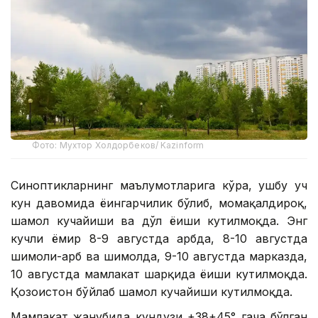
Фото: Мухтор Холдорбеков/ Kazinform
Синоптикларнинг маълумотларига кўра, ушбу уч
кун давомида ёғингарчилик бўлиб, момақалдироқ,
шамол кучайиши ва дўл ёғиши кутилмоқда. Энг
кучли ёмғир 8-9 августда ғарбда, 8-10 августда
шимоли-ғарб ва шимолда, 9-10 августда марказда,
10 августда мамлакат шарқида ёғиши кутилмоқда.
Қозоғистон бўйлаб шамол кучайиши кутилмоқда.
Мамлакат жанубида кундузи +38+45° гача бўлган