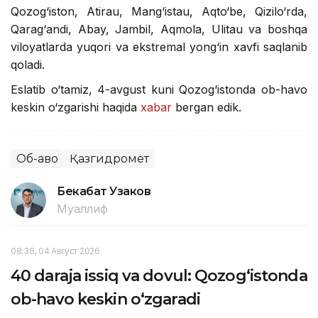
Qozog‘iston, Atirau, Mang‘istau, Aqto‘be, Qizilo‘rda,
Qarag‘andi, Abay, Jambil, Aqmola, Ulitau va boshqa
viloyatlarda yuqori va ekstremal yong‘in xavfi saqlanib
qoladi.
Eslatib o‘tamiz, 4-avgust kuni Qozog‘istonda ob-havo
keskin o‘zgarishi haqida
xabar
bergan edik.
Об-ҳаво
Қазгидромет
Бекабат Узаков
Муаллиф
08:36, 04 Август 2026
40 daraja issiq va dovul: Qozog‘istonda
ob-havo keskin o‘zgaradi