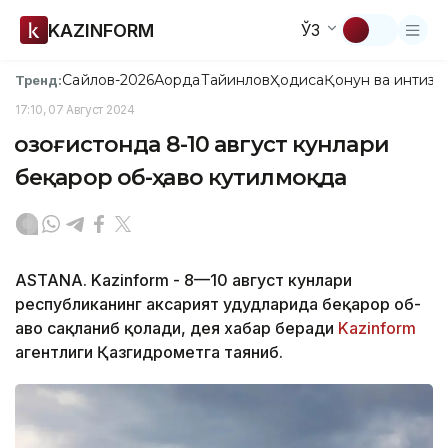
KAZINFORM
ЎЗ
Сайлов-2026
Ақорда
Тайинлов
Ҳодиса
Қонун ва интизо
Тренд:
17:10, 07 Август 2024
Қозоғистонда 8-10 август кунлари
беқарор об-ҳаво кутилмоқда
ASTANA. Kazinform - 8—10 август кунлари
республиканинг аксарият ҳудудларида беқарор об-
ҳаво сақланиб қолади, дея хабар беради
Kazinform
агентлиги Қазгидрометга таяниб.