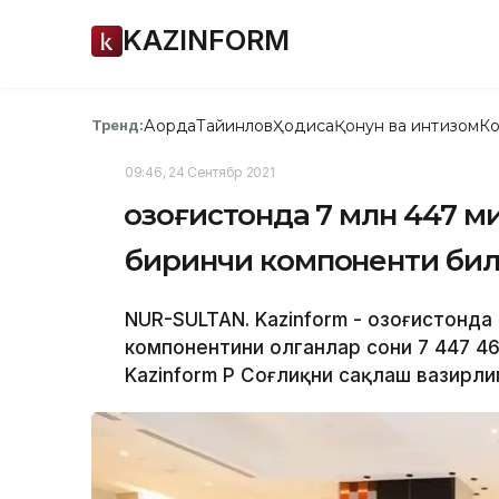
KAZINFORM
Ақорда
Тайинлов
Ҳодиса
Қонун ва интизом
Ко
Тренд:
09:46, 24 Сентябр 2021
Қозоғистонда 7 млн 447 
биринчи компоненти би
NUR-SULTAN. Kazinform - Қозоғистонд
компонентини олганлар сони 7 447 4
Kazinform ҚР Соғлиқни сақлаш вазирли