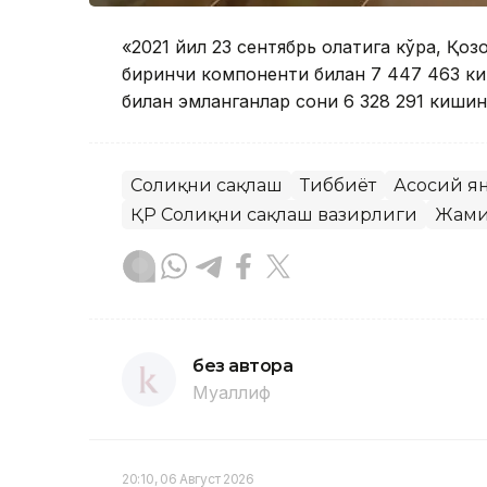
«2021 йил 23 сентябрь ҳолатига кўра, Қ
биринчи компоненти билан 7 447 463 к
билан эмланганлар сони 6 328 291 кишин
Соғлиқни сақлаш
Тиббиёт
Асосий я
ҚР Соғлиқни сақлаш вазирлиги
Жами
без автора
Муаллиф
20:10, 06 Август 2026