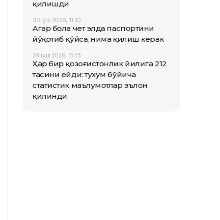
қилишди
30 iyul 2026, 11:10
Агар бола чет элда паспортини
йўқотиб қўйса, нима қилиш керак
29 iyul 2026, 15:15
Ҳар бир қозоғистонлик йилига 212
тасини ейди: тухум бўйича
статистик маълумотлар эълон
қилинди