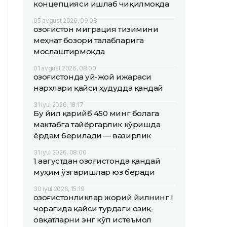
концепцияси ишлаб чиқилмоқда
05 avgust 2026, 09:08
Қозоғистон миграция тизимини
меҳнат бозори талабларига
мослаштирмоқда
01 avgust 2026, 08:00
Қозоғистонда уй-жой ижараси
нархлари қайси ҳудудда қандай
31 iyul 2026, 18:17
Бу йил қарийб 450 минг болага
мактабга тайёргарлик кўришда
ёрдам берилади — вазирлик
31 iyul 2026, 08:00
1 августдан Қозоғистонда қандай
муҳим ўзгаришлар юз беради
30 iyul 2026, 15:19
Қозоғистонликлар жорий йилнинг I
чорагида қайси турдаги озиқ-
овқатларни энг кўп истеъмол