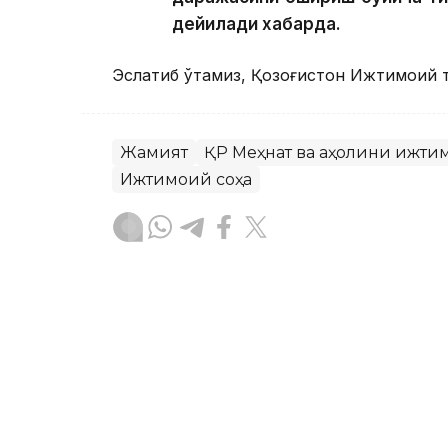
дейилади хабарда.
Эслатиб ўтамиз, Қозоғистон Ижтимоий 
Жамият
ҚР Меҳнат ва аҳолини ижти
Ижтимоий соҳа
Бекабат Узаков
Муаллиф
12:15, 05 Август 2026