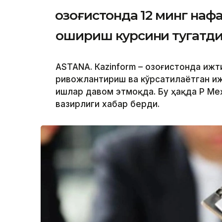
Қозоғистонда 12 минг на
ошириш курсини тугатд
ASTANА. Кazinform – Қозоғистонда иж
ривожлантириш ва кўрсатилаётган и
ишлар давом этмоқда. Бу ҳақда ҚР М
вазирлиги хабар берди.