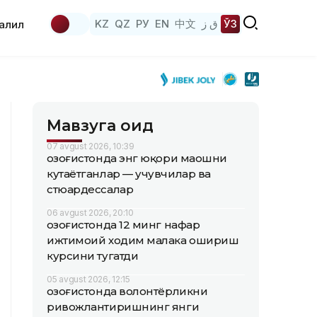
KZ
QZ
РУ
EN
中文
ق ز
ЎЗ
аҳлил
Мавзуга оид
07 avgust 2026, 10:39
Қозоғистонда энг юқори маошни
кутаётганлар — учувчилар ва
стюардессалар
06 avgust 2026, 20:10
Қозоғистонда 12 минг нафар
ижтимоий ходим малака ошириш
курсини тугатди
05 avgust 2026, 12:15
Қозоғистонда волонтёрликни
ривожлантиришнинг янги