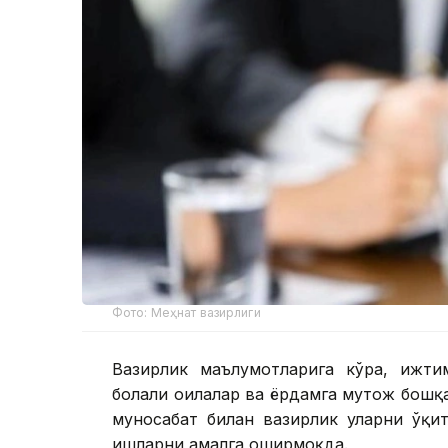
Фото: Меҳнат вазирлиги
Вазирлик маълумотларига кўра, ижти
болали оилалар ва ёрдамга муҳтож бошқ
муносабат билан вазирлик уларни ўқи
ишларни амалга оширмоқда.