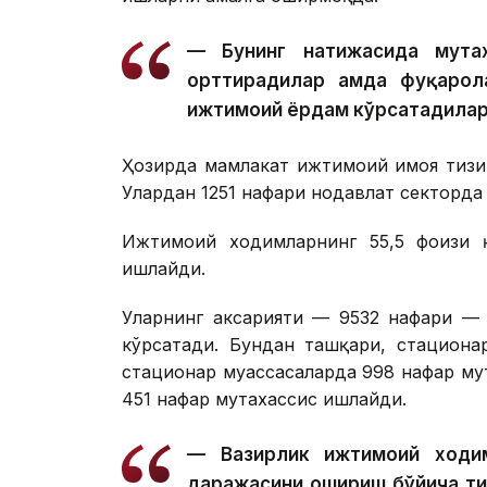
— Бунинг натижасида мута
орттирадилар ҳамда фуқарол
ижтимоий ёрдам кўрсатадилар
Ҳозирда мамлакат ижтимоий ҳимоя тиз
Улардан 1251 нафари нодавлат секторда
Ижтимоий ходимларнинг 55,5 фоизи қ
ишлайди.
Уларнинг аксарияти — 9532 нафари — 
кўрсатади. Бундан ташқари, стациона
стационар муассасаларда 998 нафар му
451 нафар мутахассис ишлайди.
— Вазирлик ижтимоий ходим
даражасини ошириш бўйича т