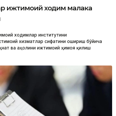
фар ижтимоий ходим малака
и
тимоий ходимлар институтини
жтимоий хизматлар сифатини ошириш бўйича
еҳнат ва аҳолини ижтимоий ҳимоя қилиш