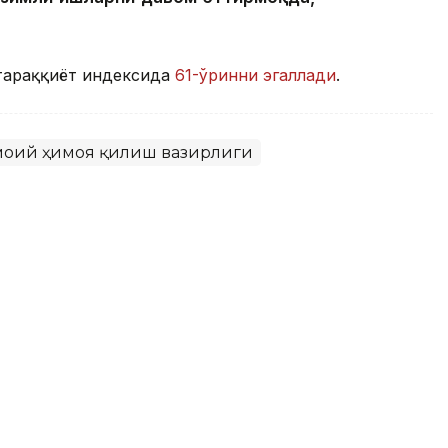
тараққиёт индексида
61-ўринни эгаллади
.
моий ҳимоя қилиш вазирлиги