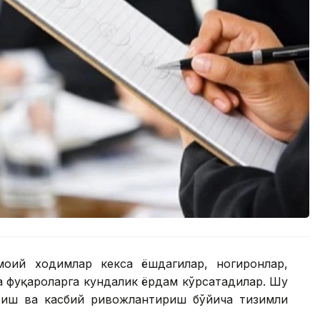
моий ходимлар кекса ёшдагилар, ногиронлар,
а фуқароларга кундалик ёрдам кўрсатадилар. Шу
тиш ва касбий ривожлантириш бўйича тизимли