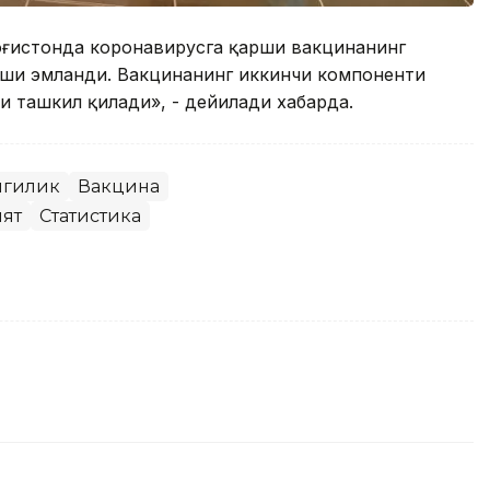
озоғистонда коронавирусга қарши вакцинанинг
иши эмланди. Вакцинанинг иккинчи компоненти
и ташкил қилади», - дейилади хабарда.
нгилик
Вакцина
ят
Статистика