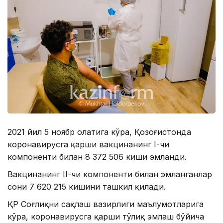
2021 йил 5 ноябр ҳолатига кўра, Қозоғистонда
коронавирусга қарши вакцинанинг I-чи
компоненти билан 8 372 506 киши эмланди.
Вакцинанинг II-чи компоненти билан эмланганлар
сони 7 620 215 кишини ташкил қилади.
ҚР Соғлиқни сақлаш вазирлиги маълумотларига
кўра, коронавирусга қарши тўлиқ эмлаш бўйича