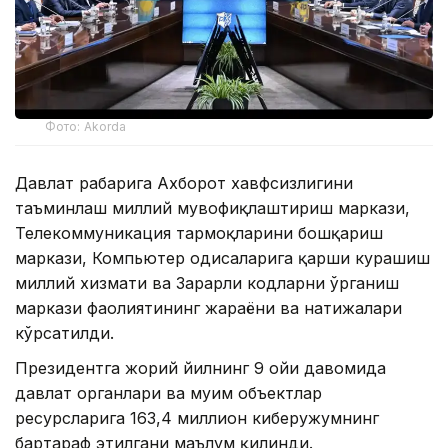
Фото: Akorda
Давлат раҳбарига Ахборот хавфсизлигини
таъминлаш миллий мувофиқлаштириш маркази,
Телекоммуникация тармоқларини бошқариш
маркази, Компьютер ҳодисаларига қарши курашиш
миллий хизмати ва Зарарли кодларни ўрганиш
маркази фаолиятининг жараёни ва натижалари
кўрсатилди.
Президентга жорий йилнинг 9 ойи давомида
давлат органлари ва муҳим объектлар
ресурсларига 163,4 миллион киберҳужумнинг
бартараф этилгани маълум қилинди.