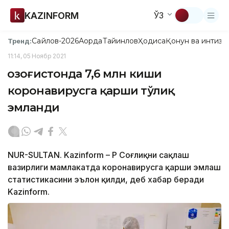
KAZINFORM
ЎЗ
Сайлов-2026
Ақорда
Тайинлов
Ҳодиса
Қонун ва интизо
Тренд:
11:14, 05 Ноябр 2021
Қозоғистонда 7,6 млн киши
коронавирусга қарши тўлиқ
эмланди
NUR-SULTAN. Kazinform – ҚР Соғлиқни сақлаш
вазирлиги мамлакатда коронавирусга қарши эмлаш
статистикасини эълон қилди, деб хабар беради
Kazinform.