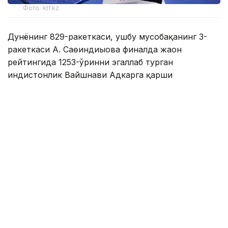
Фото: ktf.kz
Дунёнинг 829-ракеткаси, ушбу мусобақанинг 3-
ракеткаси А. Саөиндиыова финалда жаҳон
рейтингида 1253-ўринни эгаллаб турган
ҳиндистонлик Вайшнави Адкарга қарши
чемпионлик учун кураш олиб борди.
Биринчи партия кескин курашлар остида ўтди,
Аружан тай-брейкда муваффақиятли ўйнади - 7:6
(8:6).
Иккинчи сетда қозоғистонлик ёш теннисчи
рақибига ҳеч қандай имконият қолдирмади - 6:0.
Шу тариқа Аружан Сағиндиқова муҳим ғалабага
эришди.
Эслатиб ўтамиз, аввалроқ Аружан Сағиндиқова
Тунисдаги мусобақа финалига чиққани ҳақида