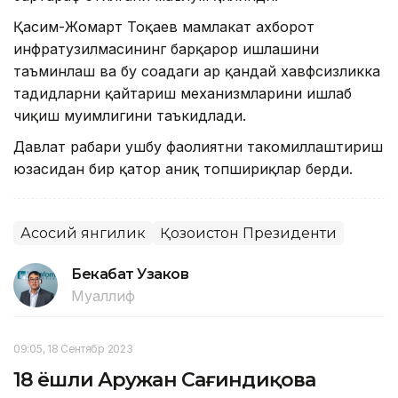
Қасим-Жомарт Тоқаев мамлакат ахборот
инфратузилмасининг барқарор ишлашини
таъминлаш ва бу соҳадаги ҳар қандай хавфсизликка
таҳдидларни қайтариш механизмларини ишлаб
чиқиш муҳимлигини таъкидлади.
Давлат раҳбари ушбу фаолиятни такомиллаштириш
юзасидан бир қатор аниқ топшириқлар берди.
Асосий янгилик
Қозоғистон Президенти
Бекабат Узаков
Муаллиф
09:05, 18 Сентябр 2023
18 ёшли Аружан Сағиндиқова