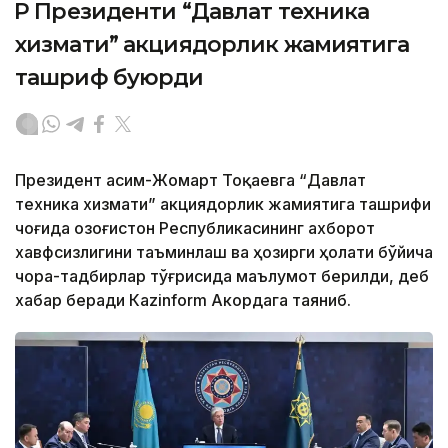
ҚР Президенти “Давлат техника
хизмати” акциядорлик жамиятига
ташриф буюрди
Президент Қасим-Жомарт Тоқаевга “Давлат
техника хизмати” акциядорлик жамиятига ташрифи
чоғида Қозоғистон Республикасининг ахборот
хавфсизлигини таъминлаш ва ҳозирги ҳолати бўйича
чора-тадбирлар тўғрисида маълумот берилди, деб
хабар беради Каzinform Акордага таяниб.