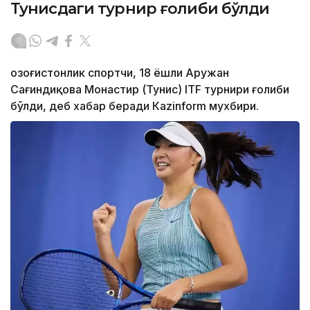
Тунисдаги турнир ғолиби бўлди
Қозоғистонлик спортчи, 18 ёшли Аружан
Сағиндиқова Монастир (Тунис) ITF турнири ғолиби
бўлди, деб хабар беради Каzinform мухбири.