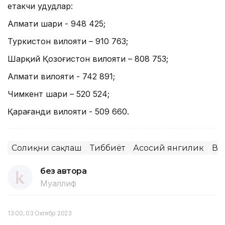
етакчи ҳудудлар:
Алмати шаҳри - 948 425;
Туркистон вилояти – 910 763;
Шарқий Қозоғистон вилояти – 808 753;
Алмати вилояти - 742 891;
Чимкент шаҳри – 520 524;
Қарағанди вилояти - 509 660.
Соғлиқни сақлаш
Тиббиёт
Асосий янгилик
Ва
без автора
Муаллиф
13:00, 03 Октябр 2023