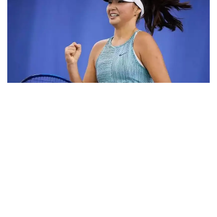
Фото: ktf.kz
Дунёнинг 829-ракеткаси, ушбу мусобақанинг 3-
ракеткаси А. Саөиндиыова финалда жаҳон
рейтингида 1253-ўринни эгаллаб турган
ҳиндистонлик Вайшнави Адкарга қарши
чемпионлик учун кураш олиб борди.