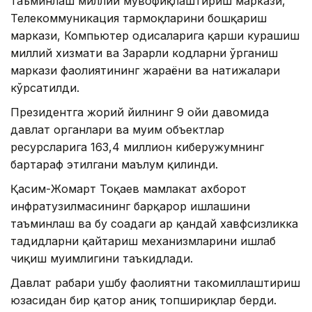
таъминлаш миллий мувофиқлаштириш маркази,
Телекоммуникация тармоқларини бошқариш
маркази, Компьютер ҳодисаларига қарши курашиш
миллий хизмати ва Зарарли кодларни ўрганиш
маркази фаолиятининг жараёни ва натижалари
кўрсатилди.
Президентга жорий йилнинг 9 ойи давомида
давлат органлари ва муҳим объектлар
ресурсларига 163,4 миллион киберҳужумнинг
бартараф этилгани маълум қилинди.
Қасим-Жомарт Тоқаев мамлакат ахборот
инфратузилмасининг барқарор ишлашини
таъминлаш ва бу соҳадаги ҳар қандай хавфсизликка
таҳдидларни қайтариш механизмларини ишлаб
чиқиш муҳимлигини таъкидлади.
Давлат раҳбари ушбу фаолиятни такомиллаштириш
юзасидан бир қатор аниқ топшириқлар берди.