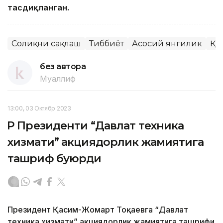
тасдиқланган.
Соғлиқни сақлаш
Тиббиёт
Асосий янгилик
ҚР
без автора
Муаллиф
13:00, 03 Октябр 2023
ҚР Президенти “Давлат техника
хизмати” акциядорлик жамиятига
ташриф буюрди
Президент Қасим-Жомарт Тоқаевга “Давлат
техника хизмати” акциядорлик жамиятига ташрифи