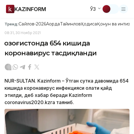
KAZINFORM
ЎЗ
Сайлов-2026
Ақорда
Тайинлов
Ҳодиса
Қонун ва интизо
Тренд:
08:31, 30 Ноябр 2021
Қозоғистонда 654 кишида
коронавирус тасдиқланди
NUR-SULTAN. Kazinform – Ўтган сутка давомида 654
кишида коронавирус инфекцияси ҳолати қайд
этилди, деб хабар беради Kazinform
coronavirus2020.kzга таяниб.