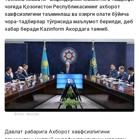
чоғида Қозоғистон Республикасининг ахборот
хавфсизлигини таъминлаш ва ҳозирги ҳолати бўйича
чора-тадбирлар тўғрисида маълумот берилди, деб
хабар беради Каzinform Акордага таяниб.
Фото: Akorda
Давлат раҳбарига Ахборот хавфсизлигини