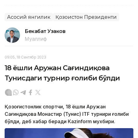
Асосий янгилик
Қозоғистон Президенти
Бекабат Узаков
Муаллиф
09:05, 18 Сентябр 2023
18 ёшли Аружан Сағиндиқова
Тунисдаги турнир ғолиби бўлди
Қозоғистонлик спортчи, 18 ёшли Аружан
Сағиндиқова Монастир (Тунис) ITF турнири ғолиби
бўлди, деб хабар беради Каzinform мухбири.