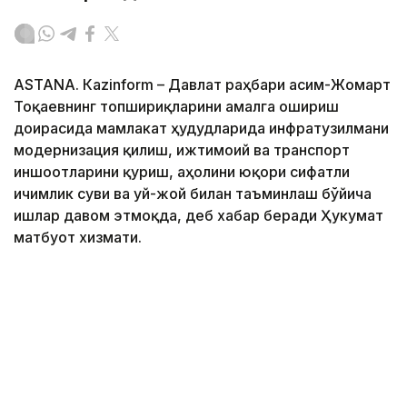
ASTANА. Кazinform – Давлат раҳбари Қасим-Жомарт
Тоқаевнинг топшириқларини амалга ошириш
доирасида мамлакат ҳудудларида инфратузилмани
модернизация қилиш, ижтимоий ва транспорт
иншоотларини қуриш, аҳолини юқори сифатли
ичимлик суви ва уй-жой билан таъминлаш бўйича
ишлар давом этмоқда, деб хабар беради Ҳукумат
матбуот хизмати.