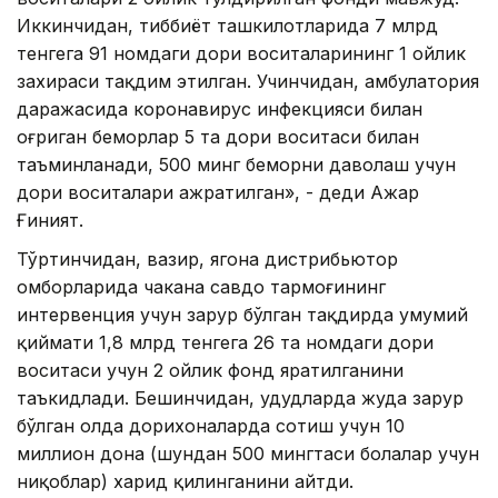
Иккинчидан, тиббиёт ташкилотларида 7 млрд
тенгега 91 номдаги дори воситаларининг 1 ойлик
захираси тақдим этилган. Учинчидан, амбулатория
даражасида коронавирус инфекцияси билан
оғриган беморлар 5 та дори воситаси билан
таъминланади, 500 минг беморни даволаш учун
дори воситалари ажратилган», - деди Ажар
Ғиният.
Тўртинчидан, вазир, ягона дистрибьютор
омборларида чакана савдо тармоғининг
интервенция учун зарур бўлган тақдирда умумий
қиймати 1,8 млрд тенгега 26 та номдаги дори
воситаси учун 2 ойлик фонд яратилганини
таъкидлади. Бешинчидан, ҳудудларда жуда зарур
бўлган ҳолда дорихоналарда сотиш учун 10
миллион дона (шундан 500 мингтаси болалар учун
ниқоблар) харид қилинганини айтди.