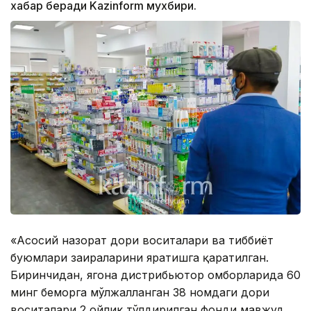
хабар беради Kazinform мухбири.
«Асосий назорат дори воситалари ва тиббиёт
буюмлари заҳираларини яратишга қаратилган.
Биринчидан, ягона дистрибьютор омборларида 60
минг беморга мўлжалланган 38 номдаги дори
воситалари 2 ойлик тўлдирилган фонди мавжуд.