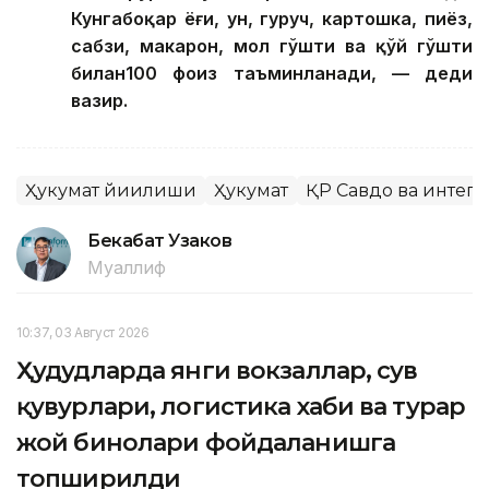
Кунгабоқар ёғи, ун, гуруч, картошка, пиёз,
сабзи, макарон, мол гўшти ва қўй гўшти
билан100 фоиз таъминланади, — деди
вазир.
Ҳукумат йиғилиши
Ҳукумат
ҚР Савдо ва интег
Бекабат Узаков
Муаллиф
10:37, 03 Август 2026
Ҳудудларда янги вокзаллар, сув
қувурлари, логистика хаби ва турар
жой бинолари фойдаланишга
топширилди