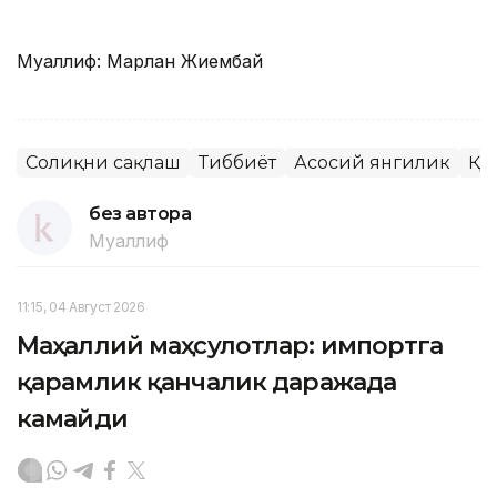
Муаллиф: Марлан Жиембай
Соғлиқни сақлаш
Тиббиёт
Асосий янгилик
ҚР
без автора
Муаллиф
11:15, 04 Август 2026
Маҳаллий маҳсулотлар: импортга
қарамлик қанчалик даражада
камайди