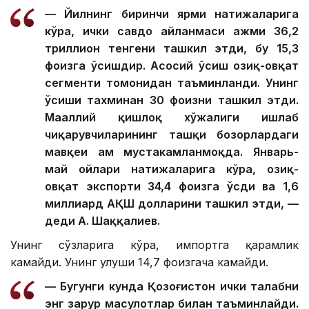
— Йилнинг биринчи ярми натижаларига
кўра, ички савдо айланмаси ҳажми 36,2
триллион тенгени ташкил этди, бу 15,3
фоизга ўсишдир. Асосий ўсиш озиқ-овқат
сегменти томонидан таъминланди. Унинг
ўсиши тахминан 30 фоизни ташкил этди.
Маҳаллий қишлоқ хўжалиги ишлаб
чиқарувчиларининг ташқи бозорлардаги
мавқеи ҳам мустаҳкамланмоқда. Январь-
май ойлари натижаларига кўра, озиқ-
овқат экспорти 34,4 фоизга ўсди ва 1,6
миллиард АҚШ долларини ташкил этди, —
деди А. Шаққалиев.
Унинг сўзларига кўра, импортга қарамлик
камайди. Унинг улуши 14,7 фоизгача камайди.
— Бугунги кунда Қозоғистон ички талабни
энг зарур маҳсулотлар билан таъминлайди.