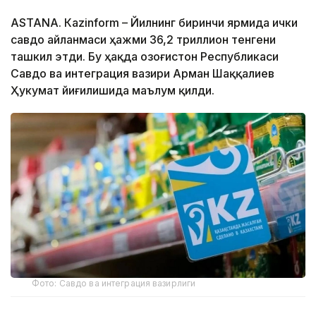
ASTANА. Кazinform – Йилнинг биринчи ярмида ички
савдо айланмаси ҳажми 36,2 триллион тенгени
ташкил этди. Бу ҳақда Қозоғистон Республикаси
Савдо ва интеграция вазири Арман Шаққалиев
Ҳукумат йиғилишида маълум қилди.
Фото: Савдо ва интеграция вазирлиги