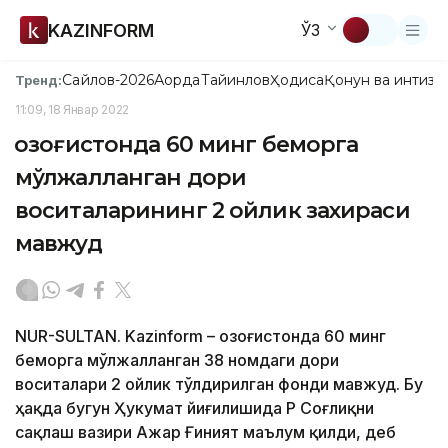
KAZINFORM
ЎЗ
Сайлов-2026
Ақорда
Тайинлов
Ҳодиса
Қонун ва интизо
Тренд:
11:09, 18 Январ 2022
Қозоғистонда 60 минг беморга
мўлжалланган дори
воситаларининг 2 ойлик захираси
мавжуд
NUR-SULTAN. Kazinform – Қозоғистонда 60 минг
беморга мўлжалланган 38 номдаги дори
воситалари 2 ойлик тўлдирилган фонди мавжуд. Бу
ҳақда бугун Ҳукумат йиғилишида ҚР Соғлиқни
сақлаш вазири Ажар Ғиният маълум қилди, деб