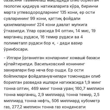
базасини таъминлаш мақсадида олиб борилган
геологик қидирув натижаларига кўра, биринчи
марта углеводородларнинг 135 кони, ер ости
сувларининг 99 кони, қаттиқ фойдали
қазилмаларнинг 224 кони давлат мулкига
ўтказилди. Улар орасида 94 олтин, 14 мис, 19
марганец рудаси, 16 темир рудаси ва 4
полиметалл рудаси бор «, - деди вазир
ўринбосари.
- Илгари ўрганилган конларнинг хомашё базаси
кўпайтирилди. Васильковский конининг
захиралари бир неча бор ошди. Ер ости
бойликлари фойдаланувчилари томонидан олиб
борилган разведка ишлари натижасида 1,9 минг
тонна олтин, 469 минг тонна уран; 160,7 миллион
тонна марганец, 2,9 миллиард тонна темир, 2,5
миллиард тонна нефть, 506 миллиард кубометр
газ, 277,2 миллион тонна газ конденсати