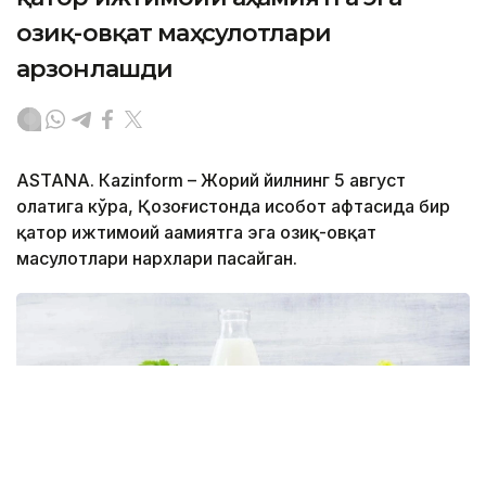
озиқ-овқат маҳсулотлари
арзонлашди
ASTANА. Кazinform – Жорий йилнинг 5 август
ҳолатига кўра, Қозоғистонда ҳисобот ҳафтасида бир
қатор ижтимоий аҳамиятга эга озиқ-овқат
маҳсулотлари нархлари пасайган.