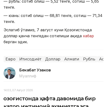
— рубль: сотиб олиш — 5,52 тенге, сотиш — 5,65
тенге.
— юань: сотиб олиш — 68,81 тенге, сотиш — 71,34
тенге.
Эслатиб ўтамиз, 7 август куни Қозоғистонда
доллар қанча тенгедан сотилиши ҳақида
хабар
берган эдик.
Евро
Иқтисодиёт
Доллар
Алмати
Рубль
Аст
Бекабат Узаков
Муаллиф
14:03, 07 Август 2026
Қозоғистонда ҳафта давомида бир
қатор ижтимоий аҳамиятга эга