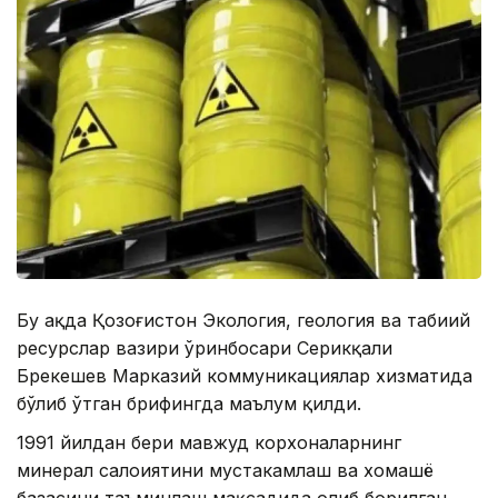
Бу ҳақда Қозоғистон Экология, геология ва табиий
ресурслар вазири ўринбосари Серикқали
Брекешев Марказий коммуникациялар хизматида
бўлиб ўтган брифингда маълум қилди.
1991 йилдан бери мавжуд корхоналарнинг
минерал салоҳиятини мустаҳкамлаш ва хомашё