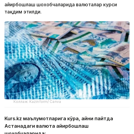
айирбошлаш шохобчаларида валюталар курси
тақдим этилди.
Коллаж: Kazinform/ Canva
Kurs.kz маълумотларига кўра, айни пайтда
Астанадаги валюта айирбошлаш
шохобчаларида: