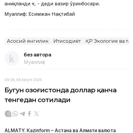
аниқланди «, - деди вазир ўринбосари.
Муаллиф: Есимжан Нақтибай
Асосий янгилик
Иқтисодиёт
ҚР Экология ва т
без автора
Муаллиф
09:38, 08 Август 2026
Бугун Қозоғистонда доллар қанча
тенгедан сотилади
ALMATY. Кazinform – Астана ва Алмати валюта