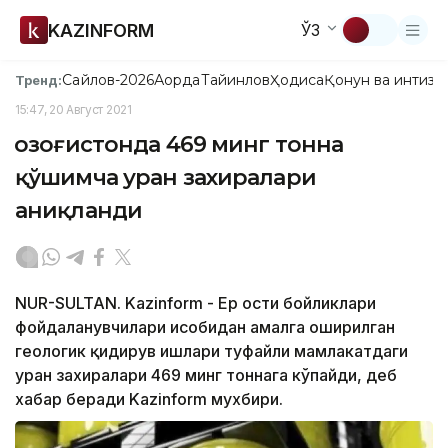
KAZINFORM
ЎЗ
Сайлов-2026
Ақорда
Тайинлов
Ҳодиса
Қонун ва интизо
Тренд:
15:47, 20 Август 2021
Қозоғистонда 469 минг тонна
қўшимча уран захиралари
аниқланди
NUR-SULTAN. Kazinform - Ер ости бойликлари
фойдаланувчилари ҳисобидан амалга оширилган
геологик қидирув ишлари туфайли мамлакатдаги
уран захиралари 469 минг тоннага кўпайди, деб
хабар беради Kazinform мухбири.