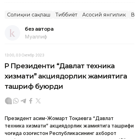
Соғлиқни сақлаш
Тиббиёт
Асосий янгилик
Ва
без автора
Муаллиф
13:00, 03 Октябр 2023
ҚР Президенти “Давлат техника
хизмати” акциядорлик жамиятига
ташриф буюрди
Президент Қасим-Жомарт Тоқаевга “Давлат
техника хизмати” акциядорлик жамиятига ташрифи
чоғида Қозоғистон Республикасининг ахборот