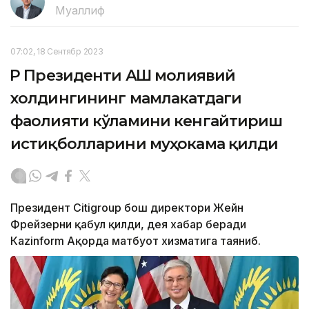
Муаллиф
07:02, 18 Сентябр 2023
ҚР Президенти АҚШ молиявий
холдингининг мамлакатдаги
фаолияти кўламини кенгайтириш
истиқболларини муҳокама қилди
Президент Citigroup бош директори Жейн
Фрейзерни қабул қилди, дея хабар беради
Кazinform Ақорда матбуот хизматига таяниб.