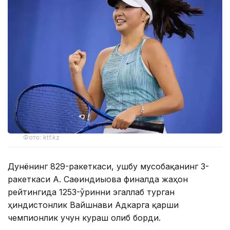
Фото: ktf.kz
Дунёнинг 829-ракеткаси, ушбу мусобақанинг 3-
ракеткаси А. Саөиндиыова финалда жаҳон
рейтингида 1253-ўринни эгаллаб турган
ҳиндистонлик Вайшнави Адкарга қарши
чемпионлик учун кураш олиб борди.