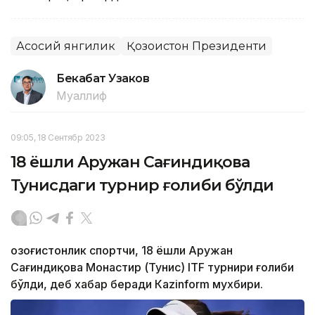
Асосий янгилик
Қозоғистон Президенти
Бекабат Узаков
Муаллиф
09:05, 18 Сентябр 2023
18 ёшли Аружан Сағиндиқова
Тунисдаги турнир ғолиби бўлди
Қозоғистонлик спортчи, 18 ёшли Аружан
Сағиндиқова Монастир (Тунис) ITF турнири ғолиби
бўлди, деб хабар беради Каzinform мухбири.