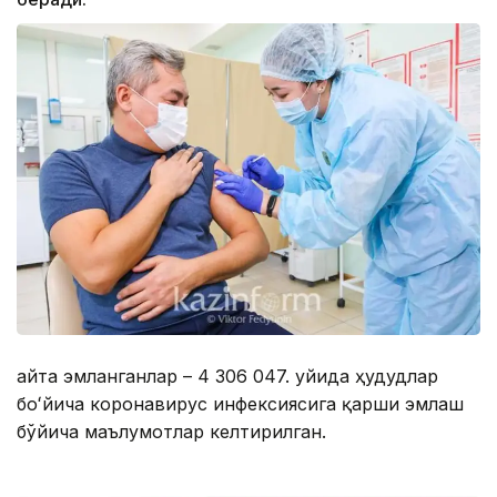
Қайта эмланганлар – 4 306 047. Қуйида ҳудудлар
боʻйича коронавирус инфексиясига қарши эмлаш
бўйича маълумотлар келтирилган.