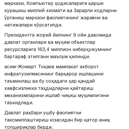
маркази, Компьютер ҳодисаларига қарши
курашиш миллий хизмати ва Зарарли кодларни
ўрганиш маркази фаолиятининг жараёни ва
натижалари кўрсатилди.
Президентга жорий йилнинг 9 ойи давомида
давлат органлари ва муҳим объектлар
ресурсларига 163,4 миллион киберҳужумнинг
бартараф этилгани маълум қилинди.
Қасим-Жомарт Тоқаев мамлакат ахборот
инфратузилмасининг барқарор ишлашини
таъминлаш ва бу соҳадаги ҳар қандай
хавфсизликка таҳдидларни қайтариш
механизмларини ишлаб чиқиш муҳимлигини
таъкидлади.
Давлат раҳбари ушбу фаолиятни
такомиллаштириш юзасидан бир қатор аниқ
топшириқлар берди.