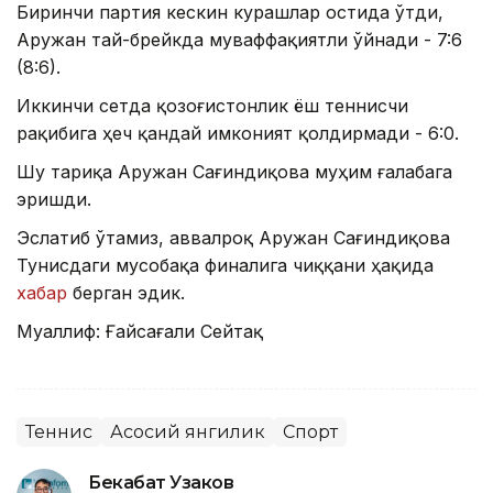
Биринчи партия кескин курашлар остида ўтди,
Аружан тай-брейкда муваффақиятли ўйнади - 7:6
(8:6).
Иккинчи сетда қозоғистонлик ёш теннисчи
рақибига ҳеч қандай имконият қолдирмади - 6:0.
Шу тариқа Аружан Сағиндиқова муҳим ғалабага
эришди.
Эслатиб ўтамиз, аввалроқ Аружан Сағиндиқова
Тунисдаги мусобақа финалига чиққани ҳақида
хабар
берган эдик.
Муаллиф: Ғайсағали Сейтақ
Теннис
Асосий янгилик
Спорт
Бекабат Узаков