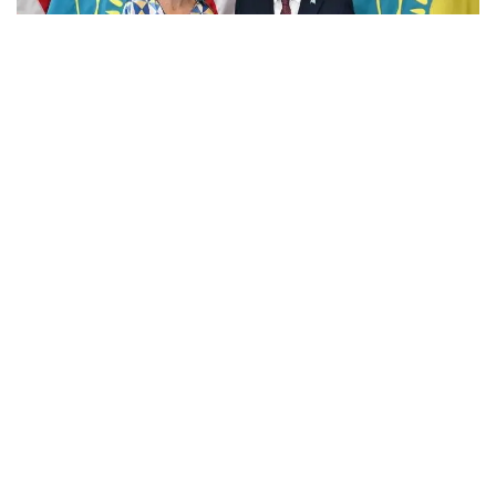
Фото: Ақорда
Учрашувда Америка молиявий холдингининг
мамлакатдаги фаолияти кўламини кенгайтириш
истиқболлари муҳокама қилинди.
Мамлакатдаги ягона Америка банки бўлган Citibank
Kazakhstan халқаро инвесторлар, давлат сектори
ва йирик корхоналар учун етакчи ҳамкорлардан
бири ҳисобланади.