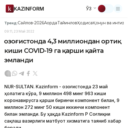
KAZINFORM
ЎЗ
Сайлов-2026
Ақорда
Тайинлов
Ҳодиса
Қонун ва интизо
Тренд:
09:11, 23 Май 2022
Қозоғистонда 4,3 миллиондан ортиқ
киши CОVID-19 га қарши қайта
эмланди
NUR-SULTAN. Kazinform - Қозоғистонда 23 май
ҳолатига кўра, 9 миллион 498 минг 963 киши
коронавирусга қарши биринчи компонент билан, 9
миллион 272 минг 50 киши иккинчи компонент
билан эмланди. Бу ҳақда Kazinform ҚР Соғлиқни
сақлаш вазирлиги матбуот хизматига таяниб хабар
беради.