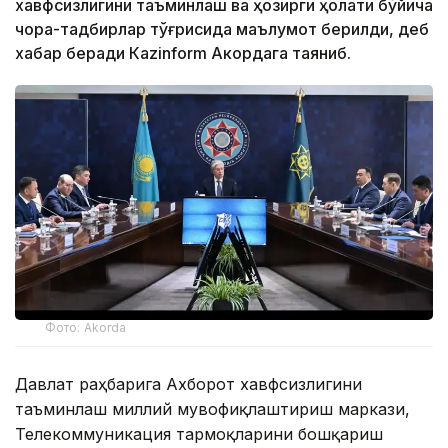
хавфсизлигини таъминлаш ва ҳозирги ҳолати бўйича
чора-тадбирлар тўғрисида маълумот берилди, деб
хабар беради Каzinform Акордага таяниб.
Фото: Akorda
Давлат раҳбарига Ахборот хавфсизлигини
таъминлаш миллий мувофиқлаштириш маркази,
Телекоммуникация тармоқларини бошқариш