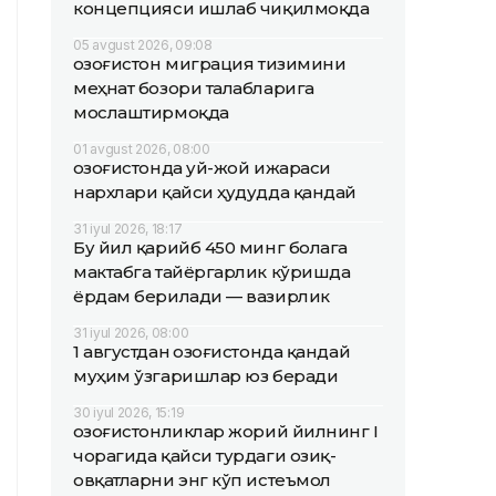
концепцияси ишлаб чиқилмоқда
05 avgust 2026, 09:08
Қозоғистон миграция тизимини
меҳнат бозори талабларига
мослаштирмоқда
01 avgust 2026, 08:00
Қозоғистонда уй-жой ижараси
нархлари қайси ҳудудда қандай
31 iyul 2026, 18:17
Бу йил қарийб 450 минг болага
мактабга тайёргарлик кўришда
ёрдам берилади — вазирлик
31 iyul 2026, 08:00
1 августдан Қозоғистонда қандай
муҳим ўзгаришлар юз беради
30 iyul 2026, 15:19
Қозоғистонликлар жорий йилнинг I
чорагида қайси турдаги озиқ-
овқатларни энг кўп истеъмол