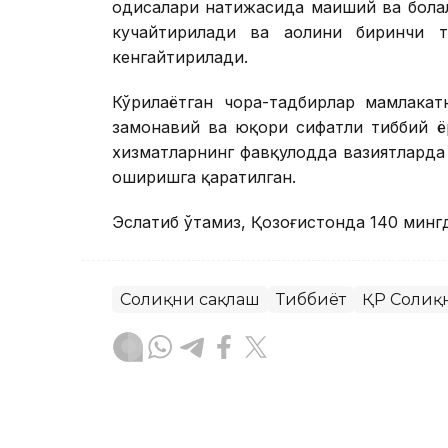
ҳодисалари натижасида маиший ва бола
кучайтирилади ва аҳолини биринчи 
кенгайтирилади.
Кўрилаётган чора-тадбирлар мамлакат
замонавий ва юқори сифатли тиббий 
хизматларнинг фавқулодда вазиятлард
оширишга қаратилган.
Эслатиб ўтамиз, Қозоғистонда 140 минг
Соғлиқни сақлаш
Тиббиёт
ҚР Соғлиқ
Бекабат Узаков