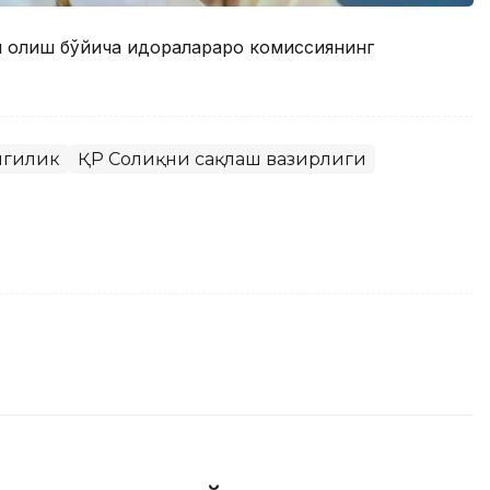
и олиш бўйича идоралараро комиссиянинг
нгилик
ҚР Соғлиқни сақлаш вазирлиги