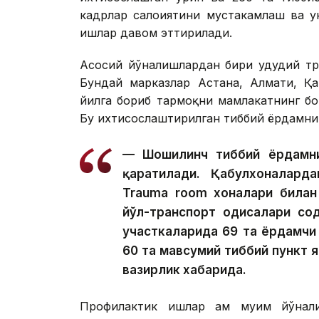
кадрлар салоҳиятини мустаҳкамлаш ва
ишлар давом эттирилади.
Асосий йўналишлардан бири ҳудудий т
Бундай марказлар Астана, Алмати, Қа
йилга бориб тармоқни мамлакатнинг бо
Бу ихтисослаштирилган тиббий ёрдамни
— Шошилинч тиббий ёрдамни
қаратилади. Қабулхоналард
Trauma room хоналари билан 
йўл-транспорт ҳодисалари со
участкаларида 69 та ёрдамчи 
60 та мавсумий тиббий пункт
вазирлик хабарида.
Профилактик ишлар ҳам муҳим йўнал