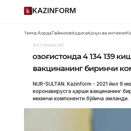
KAZINFORM
Ақорда
Тайинлов
Ҳодиса
Қонун ва интизом
Ко
Тренд:
10:07, 09 Июл 2021
Қозоғистонда 4 134 139 к
вакцинанинг биринчи ко
NUR-SULTAN. Kazinform - 2021 йил 9 и
коронавирусга қарши вакцинанинг бир
иккинчи компоненти бўйича эмланди.