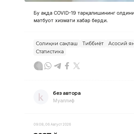
Бу ҳақда COVID-19 тарқалишининг олдин
матбуот хизмати хабар берди.
Соғлиқни сақлаш
Тиббиёт
Асосий я
Статистика
без автора
Муаллиф
09:08, 06 Август 2026