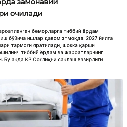
арда замонавий
ри очилади
ароҳатланган беморларга тиббий ёрдам
иш бўйича ишлар давом этмоқда. 2027 йилга
лари тармоғи яратилади, шокка қарши
шилинч тиббий ёрдам ва жароҳатларнинг
 Бу ҳақда ҚР Соғлиқни сақлаш вазирлиги