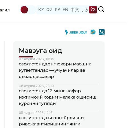
KZ
QZ
РУ
EN
中文
ق ز
ЎЗ
аҳлил
Мавзуга оид
07 avgust 2026, 10:39
Қозоғистонда энг юқори маошни
кутаётганлар — учувчилар ва
стюардессалар
06 avgust 2026, 20:10
Қозоғистонда 12 минг нафар
ижтимоий ходим малака ошириш
курсини тугатди
05 avgust 2026, 12:15
Қозоғистонда волонтёрликни
ривожлантиришнинг янги