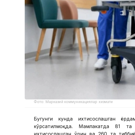
Фото: Марказий коммуникациялар хизмати
Бугунги кунда ихтисослашган ёрд
кўрсатилмоқда. Мамлакатда 81 та
ихтисослашган ўрин ва 260 та тибби