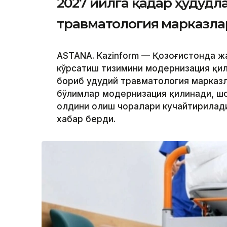
2027 йилга қадар ҳудудл
травматология марказла
ASTANА. Кazinform — Қозоғистонда ж
кўрсатиш тизимини модернизация қил
бориб ҳудудий травматология марказ
бўлимлар модернизация қилинади, шо
олдини олиш чоралари кучайтирилади.
хабар берди.