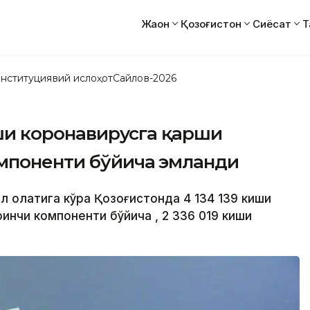
Жаҳон
Қозоғистон
Сиёсат
Т
нституциявий ислоҳот
Сайлов-2026
иши коронавирусга қарши
мпоненти бўйича эмланди
юл ҳолатига кўра Қозоғистонда 4 134 139 киши
инчи компоненти бўйича , 2 336 019 киши