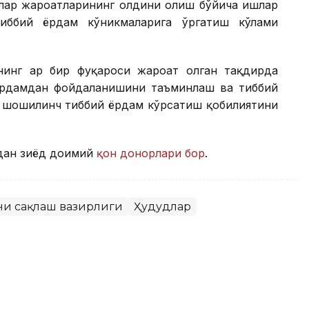
лар жароҳатларининг олдини олиш бўйича ишлар
тиббий ёрдам кўникмаларига ўргатиш кўлами
нинг ҳар бир фуқароси жароҳат олган тақдирда
ёрдамдан фойдаланишини таъминлаш ва тиббий
а шошилинч тиббий ёрдам кўрсатиш қобилиятини
дан зиёд доимий
қон донорлари бор
.
ни сақлаш вазирлиги
Ҳудудлар