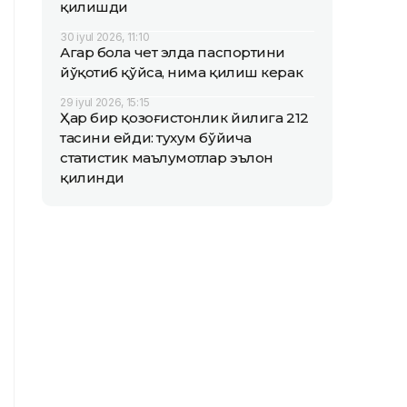
қилишди
30 iyul 2026, 11:10
Агар бола чет элда паспортини
йўқотиб қўйса, нима қилиш керак
29 iyul 2026, 15:15
Ҳар бир қозоғистонлик йилига 212
тасини ейди: тухум бўйича
статистик маълумотлар эълон
қилинди