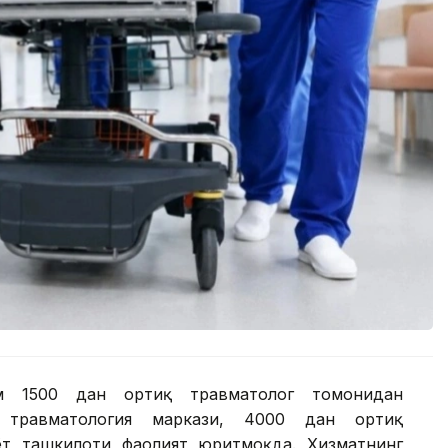
ам 1500 дан ортиқ травматолог томонидан
 травматология маркази, 4000 дан ортиқ
ёт ташкилоти фаолият юритмоқда. Хизматнинг