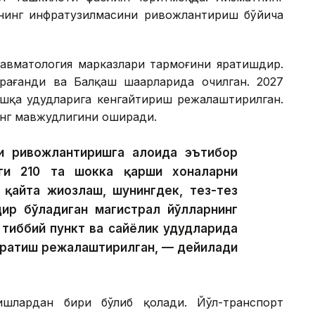
 унинг инфратузилмасини ривожлантириш бўйича
равматология марказлари тармоғини яратишдир.
рағанди ва Балқаш шаҳарларида очилган. 2027
шқа ҳудудларига кенгайтириш режалаштирилган.
нг мавжудлигини оширади.
 ривожлантиришга алоҳида эътибор
аги 210 та шокка қарши хоналарни
қайта жиҳозлаш, шунингдек, тез-тез
дир бўладиган магистрал йўлларнинг
тиббий пункт ва сайёҳлик ҳудудларида
 яратиш режалаштирилган, — дейилади
ишлардан бири бўлиб қолади. Йўл-транспорт