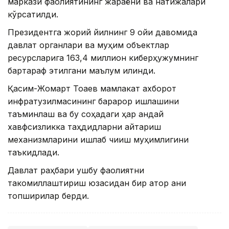
маркази фаолиятининг жараёни ва натижалари
кўрсатилди.
Президентга жорий йилнинг 9 ойи давомида
давлат органлари ва муҳим объектлар
ресурсларига 163,4 миллион киберҳужумнинг
бартараф этилгани маълум қилинди.
Қасим-Жомарт Тоқаев мамлакат ахборот
инфратузилмасининг барқарор ишлашини
таъминлаш ва бу соҳадаги ҳар қандай
хавфсизликка таҳдидларни қайтариш
механизмларини ишлаб чиқиш муҳимлигини
таъкидлади.
Давлат раҳбари ушбу фаолиятни
такомиллаштириш юзасидан бир қатор аниқ
топшириқлар берди.