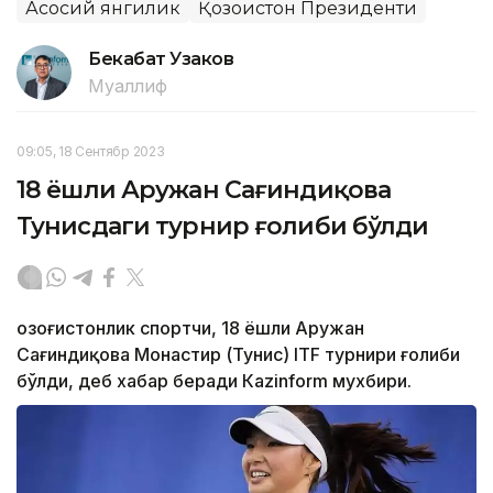
Асосий янгилик
Қозоғистон Президенти
Бекабат Узаков
Муаллиф
09:05, 18 Сентябр 2023
18 ёшли Аружан Сағиндиқова
Тунисдаги турнир ғолиби бўлди
Қозоғистонлик спортчи, 18 ёшли Аружан
Сағиндиқова Монастир (Тунис) ITF турнири ғолиби
бўлди, деб хабар беради Каzinform мухбири.