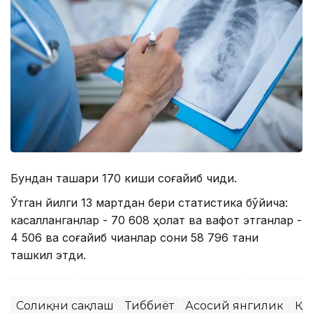
Бундан ташқари 170 киши соғайиб чиқди.
Ўтган йилги 13 мартдан бери статистика бўйича:
касалланганлар - 70 608 ҳолат ва вафот этганлар -
4 506 ва соғайиб чиққанлар сони 58 796 тани
ташкил этди.
Соғлиқни сақлаш
Тиббиёт
Асосий янгилик
ҚР