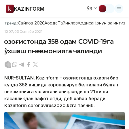
KAZINFORM
ЎЗ
Сайлов-2026
Ақорда
Тайинлов
Ҳодиса
Қонун ва интизо
Тренд:
10:07, 03 Сентябр 2021
Қозоғистонда 358 одам COVID-19га
ўхшаш пневмонияга чалинди
NUR-SULTAN. Kazinform – Қозоғистонда охирги бир
кунда 358 кишида коронавирус белгилари бўлган
пневмонияга чалингани аниқланди ва 21 киши
касалликдан вафот этди, деб хабар беради
Kazinform coronavirus2020.kzга таяниб.