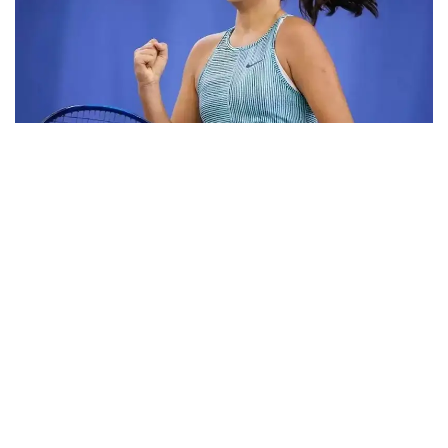
Фото: ktf.kz
Дунёнинг 829-ракеткаси, ушбу мусобақанинг 3-
ракеткаси А. Саөиндиыова финалда жаҳон
рейтингида 1253-ўринни эгаллаб турган
ҳиндистонлик Вайшнави Адкарга қарши
чемпионлик учун кураш олиб борди.
Биринчи партия кескин курашлар остида ўтди,
Аружан тай-брейкда муваффақиятли ўйнади - 7:6