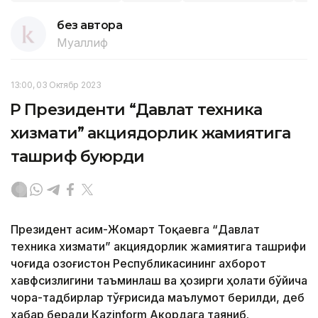
без автора
Муаллиф
13:00, 03 Октябр 2023
ҚР Президенти “Давлат техника
хизмати” акциядорлик жамиятига
ташриф буюрди
Президент Қасим-Жомарт Тоқаевга “Давлат
техника хизмати” акциядорлик жамиятига ташрифи
чоғида Қозоғистон Республикасининг ахборот
хавфсизлигини таъминлаш ва ҳозирги ҳолати бўйича
чора-тадбирлар тўғрисида маълумот берилди, деб
хабар беради Каzinform Акордага таяниб.