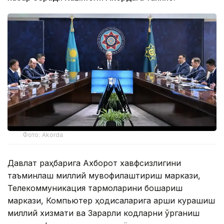
Фото: Akorda
Давлат раҳбарига Ахборот хавфсизлигини
таъминлаш миллий мувофиқлаштириш маркази,
Телекоммуникация тармоқларини бошқариш
маркази, Компьютер ҳодисаларига қарши курашиш
миллий хизмати ва Зарарли кодларни ўрганиш