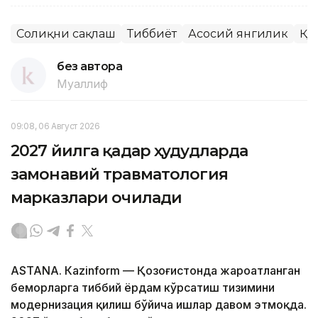
Соғлиқни сақлаш
Тиббиёт
Асосий янгилик
ҚР
без автора
Муаллиф
09:08, 06 Август 2026
2027 йилга қадар ҳудудларда
замонавий травматология
марказлари очилади
ASTANА. Кazinform — Қозоғистонда жароҳатланган
беморларга тиббий ёрдам кўрсатиш тизимини
модернизация қилиш бўйича ишлар давом этмоқда.