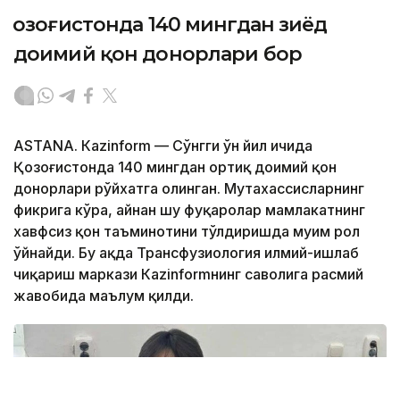
Қозоғистонда 140 мингдан зиёд
доимий қон донорлари бор
ASTANА. Кazinform — Сўнгги ўн йил ичида
Қозоғистонда 140 мингдан ортиқ доимий қон
донорлари рўйхатга олинган. Мутахассисларнинг
фикрига кўра, айнан шу фуқаролар мамлакатнинг
хавфсиз қон таъминотини тўлдиришда муҳим рол
ўйнайди. Бу ҳақда Трансфузиология илмий-ишлаб
чиқариш маркази Кazinformнинг саволига расмий
жавобида маълум қилди.