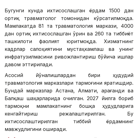
Бугунги кунда ихтисослашган ёрдам 1500 дан
ортиқ травматолог томонидан кўрсатилмоқда.
Мамлакатда 81 та травматология маркази, 4000
дан ортиқ ихтисослашган ўрин ва 260 та тиббиёт
ташкилоти фаолият юритмоқда. Хизматнинг
кадрлар салоҳиятини мустаҳкамлаш ва унинг
инфратузилмасини ривожлантириш бўйича ишлар
давом эттирилади.
Асосий йўналишлардан бири ҳудудий
травматология марказлари тармоғини яратишдир.
Бундай марказлар Астана, Алмати, Қарағанди ва
Балқаш шаҳарларида очилган. 2027 йилга бориб
тармоқни мамлакатнинг бошқа ҳудудларига
кенгайтириш режалаштирилган. Бу
ихтисослаштирилган тиббий ёрдамнинг
мавжудлигини оширади.