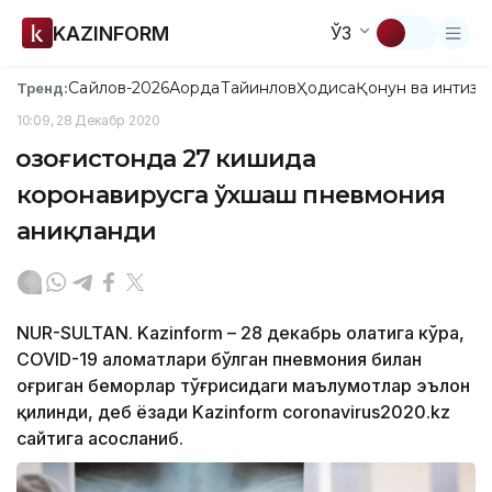
KAZINFORM
ЎЗ
Сайлов-2026
Ақорда
Тайинлов
Ҳодиса
Қонун ва интизо
Тренд:
10:09, 28 Декабр 2020
Қозоғистонда 27 кишида
коронавирусга ўхшаш пневмония
аниқланди
NUR-SULTAN. Kazinform – 28 декабрь ҳолатига кўра,
COVID-19 аломатлари бўлган пневмония билан
оғриган беморлар тўғрисидаги маълумотлар эълон
қилинди, деб ёзади Kazinform coronavirus2020.kz
сайтига асосланиб.