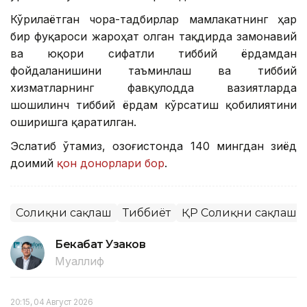
Кўрилаётган чора-тадбирлар мамлакатнинг ҳар
бир фуқароси жароҳат олган тақдирда замонавий
ва юқори сифатли тиббий ёрдамдан
фойдаланишини таъминлаш ва тиббий
хизматларнинг фавқулодда вазиятларда
шошилинч тиббий ёрдам кўрсатиш қобилиятини
оширишга қаратилган.
Эслатиб ўтамиз, Қозоғистонда 140 мингдан зиёд
доимий
қон донорлари бор
.
Соғлиқни сақлаш
Тиббиёт
ҚР Соғлиқни сақлаш 
Бекабат Узаков
Муаллиф
20:15, 04 Август 2026