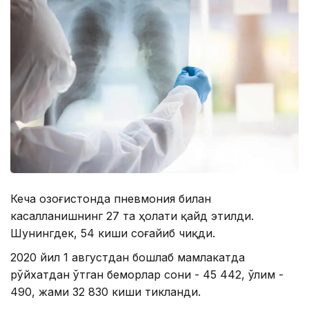
Кеча Қозоғистонда пневмония билан
касалланишнинг 27 та ҳолати қайд этилди.
Шунингдек, 54 киши соғайиб чиқди.
2020 йил 1 августдан бошлаб мамлакатда
рўйхатдан ўтган беморлар сони - 45 442, ўлим -
490, жами 32 830 киши тикланди.