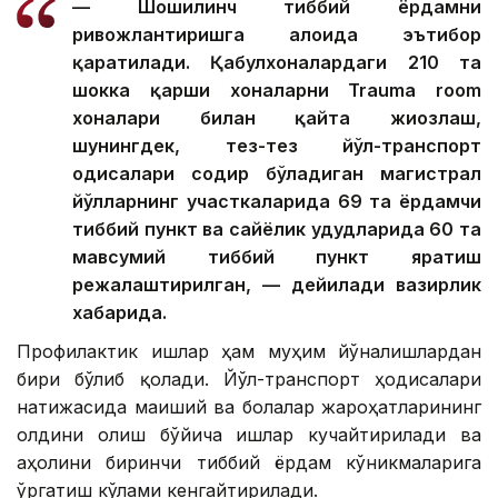
— Шошилинч тиббий ёрдамни
ривожлантиришга алоҳида эътибор
қаратилади. Қабулхоналардаги 210 та
шокка қарши хоналарни Trauma room
хоналари билан қайта жиҳозлаш,
шунингдек, тез-тез йўл-транспорт
ҳодисалари содир бўладиган магистрал
йўлларнинг участкаларида 69 та ёрдамчи
тиббий пункт ва сайёҳлик ҳудудларида 60 та
мавсумий тиббий пункт яратиш
режалаштирилган, — дейилади вазирлик
хабарида.
Профилактик ишлар ҳам муҳим йўналишлардан
бири бўлиб қолади. Йўл-транспорт ҳодисалари
натижасида маиший ва болалар жароҳатларининг
олдини олиш бўйича ишлар кучайтирилади ва
аҳолини биринчи тиббий ёрдам кўникмаларига
ўргатиш кўлами кенгайтирилади.