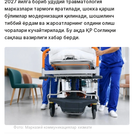
2027 йилга бориб ҳудудий травматология
марказлари тармоғи яратилади, шокка қарши
бўлимлар модернизация қилинади, шошилинч
тиббий ёрдам ва жароҳатларнинг олдини олиш
чоралари кучайтирилади. Бу ҳақда ҚР Соғлиқни
сақлаш вазирлиги хабар берди.
Фото: Марказий коммуникациялар хизмати