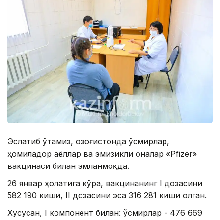
Эслатиб ўтамиз, Қозоғистонда ўсмирлар,
ҳомиладор аёллар ва эмизикли оналар «Pfizer»
вакцинаси билан эмланмоқда.
26 январ ҳолатига кўра, вакцинанинг I дозасини
582 190 киши, II дозасини эса 316 281 киши олган.
Хусусан, I компонент билан: ўсмирлар - 476 669