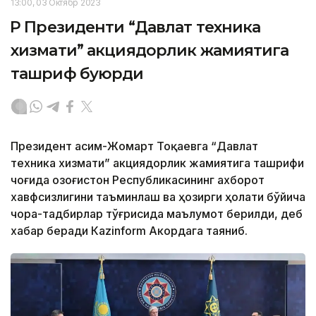
13:00, 03 Октябр 2023
ҚР Президенти “Давлат техника
хизмати” акциядорлик жамиятига
ташриф буюрди
Президент Қасим-Жомарт Тоқаевга “Давлат
техника хизмати” акциядорлик жамиятига ташрифи
чоғида Қозоғистон Республикасининг ахборот
хавфсизлигини таъминлаш ва ҳозирги ҳолати бўйича
чора-тадбирлар тўғрисида маълумот берилди, деб
хабар беради Каzinform Акордага таяниб.