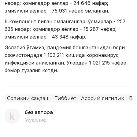
нафар; ҳомиладор аёллар - 24 646 нафар;
эмизикли аёллар - 75 931 нафар эмланган.
II компонент билан эмланганлар: ўсмирлар - 257
635 нафар; ҳомиладор аёллар - 15 287 нафар;
эмизикли аёллар - 43 348 нафар.
Эслатиб ўтамиз, пандемия бошланганидан бери
Қозоғистондада 1 192 211 кишида коронавирус
инфекцияси аниқланган. Улардан 1 021 215 нафар
бемор тузалиб кетди.
Соғлиқни сақлаш
Тиббиёт
Асосий янгилик
Ва
без автора
Муаллиф