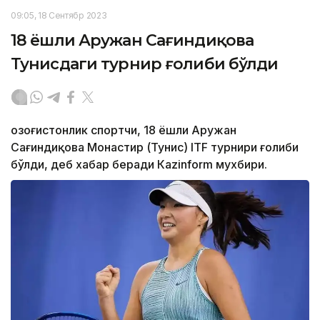
09:05, 18 Сентябр 2023
18 ёшли Аружан Сағиндиқова
Тунисдаги турнир ғолиби бўлди
Қозоғистонлик спортчи, 18 ёшли Аружан
Сағиндиқова Монастир (Тунис) ITF турнири ғолиби
бўлди, деб хабар беради Каzinform мухбири.