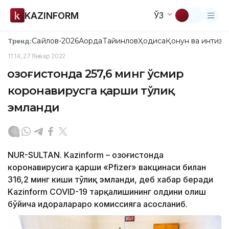
KAZINFORM
ЎЗ
Сайлов-2026
Ақорда
Тайинлов
Ҳодиса
Қонун ва интизо
Тренд:
11:14, 27 Январ 2022
Қозоғистонда 257,6 минг ўсмир
коронавирусга қарши тўлиқ
эмланди
NUR-SULTAN. Kazinform – Қозоғистонда
коронавирусига қарши «Pfizer» вакцинаси билан
316,2 минг киши тўлиқ эмланди, деб хабар беради
Kazinform COVID-19 тарқалишининг олдини олиш
бўйича идоралараро комиссияга асосланиб.