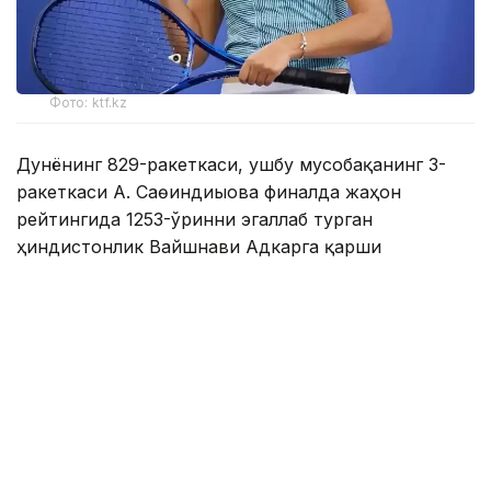
Фото: ktf.kz
Дунёнинг 829-ракеткаси, ушбу мусобақанинг 3-
ракеткаси А. Саөиндиыова финалда жаҳон
рейтингида 1253-ўринни эгаллаб турган
ҳиндистонлик Вайшнави Адкарга қарши
чемпионлик учун кураш олиб борди.
Биринчи партия кескин курашлар остида ўтди,
Аружан тай-брейкда муваффақиятли ўйнади - 7:6
(8:6).
Иккинчи сетда қозоғистонлик ёш теннисчи
рақибига ҳеч қандай имконият қолдирмади - 6:0.
Шу тариқа Аружан Сағиндиқова муҳим ғалабага