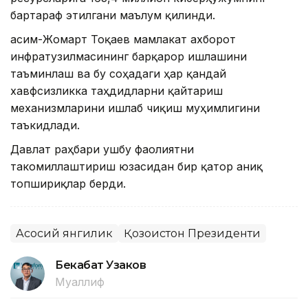
бартараф этилгани маълум қилинди.
Қасим-Жомарт Тоқаев мамлакат ахборот
инфратузилмасининг барқарор ишлашини
таъминлаш ва бу соҳадаги ҳар қандай
хавфсизликка таҳдидларни қайтариш
механизмларини ишлаб чиқиш муҳимлигини
таъкидлади.
Давлат раҳбари ушбу фаолиятни
такомиллаштириш юзасидан бир қатор аниқ
топшириқлар берди.
Асосий янгилик
Қозоғистон Президенти
Бекабат Узаков
Муаллиф