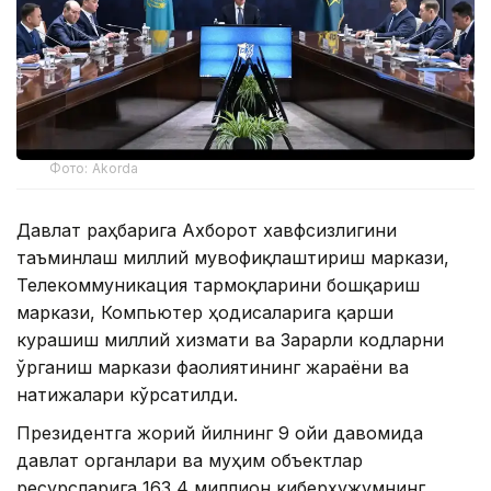
Фото: Akorda
Давлат раҳбарига Ахборот хавфсизлигини
таъминлаш миллий мувофиқлаштириш маркази,
Телекоммуникация тармоқларини бошқариш
маркази, Компьютер ҳодисаларига қарши
курашиш миллий хизмати ва Зарарли кодларни
ўрганиш маркази фаолиятининг жараёни ва
натижалари кўрсатилди.
Президентга жорий йилнинг 9 ойи давомида
давлат органлари ва муҳим объектлар
ресурсларига 163,4 миллион киберҳужумнинг