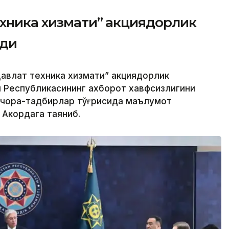
ехника хизмати” акциядорлик
рди
авлат техника хизмати” акциядорлик
н Республикасининг ахборот хавфсизлигини
 чора-тадбирлар тўғрисида маълумот
 Акордага таяниб.