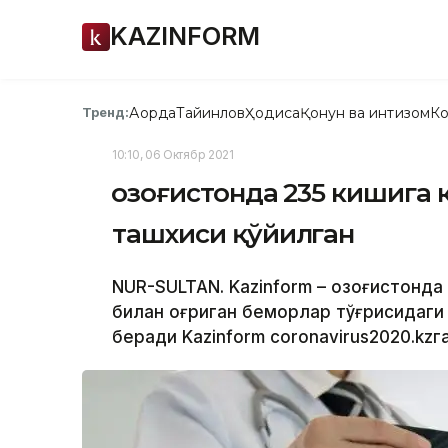
KAZINFORM
Ақорда
Тайинлов
Ҳодиса
Қонун ва интизом
Ко
Тренд:
10:10, 06 Октябр 2021
Қозоғистонда 235 кишига
ташхиси қўйилган
NUR-SULTAN. Kazinform – Қозоғистонд
билан оғриган беморлар тўғрисидаги
беради Kazinform coronavirus2020.kzг