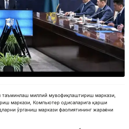
ни таъминлаш миллий мувофиқлаштириш маркази,
иш маркази, Компьютер ҳодисаларига қарши
дларни ўрганиш маркази фаолиятининг жараёни