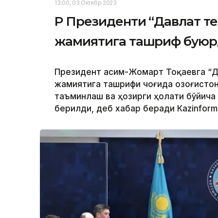
13:00, 03 Октябр 2023
ҚР Президенти “Давлат т
жамиятига ташриф бую
Президент Қасим-Жомарт Тоқаевга “Д
жамиятига ташрифи чоғида Қозоғисто
таъминлаш ва ҳозирги ҳолати бўйича
берилди, деб хабар беради Каzinform