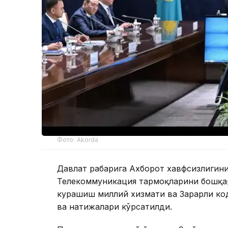
Фото: Akorda
Давлат раҳбарига Ахборот хавфсизлиги
Телекоммуникация тармоқларини бошқар
курашиш миллий хизмати ва Зарарли ко
ва натижалари кўрсатилди.