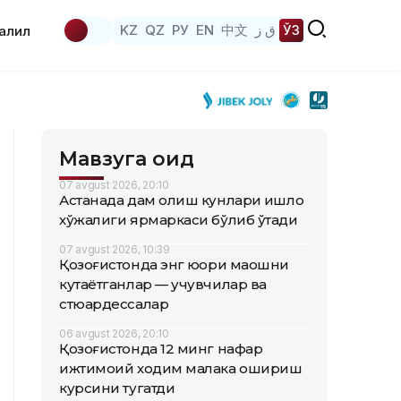
KZ
QZ
РУ
EN
中文
ق ز
ЎЗ
аҳлил
Мавзуга оид
07 avgust 2026, 20:10
Астанада дам олиш кунлари қишлоқ
хўжалиги ярмаркаси бўлиб ўтади
07 avgust 2026, 10:39
Қозоғистонда энг юқори маошни
кутаётганлар — учувчилар ва
стюардессалар
06 avgust 2026, 20:10
Қозоғистонда 12 минг нафар
ижтимоий ходим малака ошириш
курсини тугатди