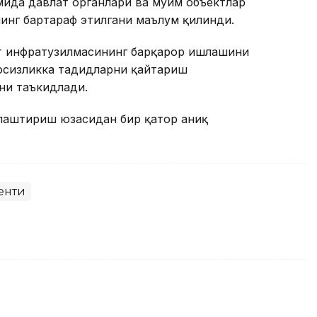
ида давлат органлари ва муҳим объектлар
нинг бартараф этилгани маълум қилинди.
т инфратузилмасининг барқарор ишлашини
вфсизликка таҳдидларни қайтариш
ни таъкидлади.
ллаштириш юзасидан бир қатор аниқ
енти