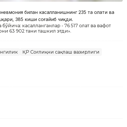
пневмония билан касалланишнинг 235 та ҳолати ва
шқари, 385 киши соғайиб чиқди.
бўйича: касалланганлар - 76 517 ҳолат ва вафот
они 63 902 тани ташкил этди».
янгилик
ҚР Соғлиқни сақлаш вазирлиги