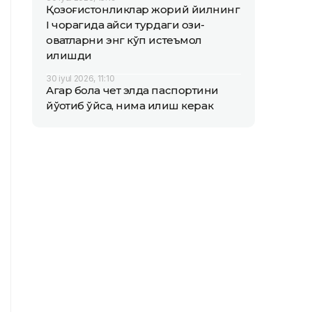
Қозоғистонликлар жорий йилнинг
I чорагида қайси турдаги озиқ-
овқатларни энг кўп истеъмол
қилишди
30 iyul 2026, 11:10
Агар бола чет элда паспортини
йўқотиб қўйса, нима қилиш керак