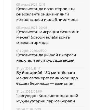
05 avgust 2026, 12:15
Қозоғистонда волонтёрликни
ривожлантиришнинг янги
концепцияси ишлаб чиқилмоқда
05 avgust 2026, 09:08
Қозоғистон миграция тизимини
меҳнат бозори талабларига
мослаштирмоқда
01 avgust 2026, 08:00
Қозоғистонда уй-жой ижараси
нархлари қайси ҳудудда қандай
31 iyul 2026, 18:17
Бу йил қарийб 450 минг болага
мактабга тайёргарлик кўришда
ёрдам берилади — вазирлик
31 iyul 2026, 08:00
1 августдан Қозоғистонда қандай
муҳим ўзгаришлар юз беради
30 iyul 2026, 15:19