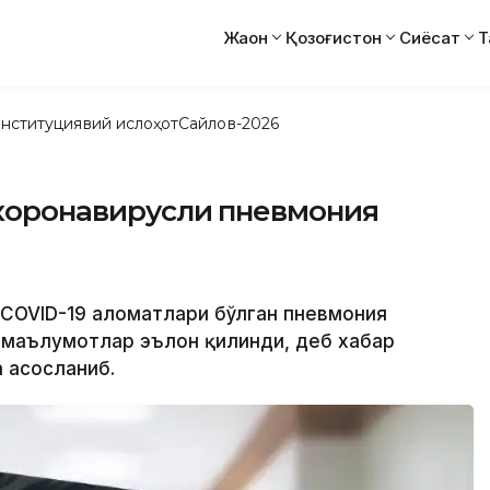
Жаҳон
Қозоғистон
Сиёсат
Т
нституциявий ислоҳот
Сайлов-2026
 коронавирусли пневмония
а COVID-19 аломатлари бўлган пневмония
 маълумотлар эълон қилинди, деб хабар
а асосланиб.