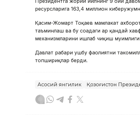
Президентга жорий йилнинг 9 ойи давом
ресурсларига 163,4 миллион киберҳужум
Қасим-Жомарт Тоқаев мамлакат ахборо
таъминлаш ва бу соҳадаги ҳар қандай ха
механизмларини ишлаб чиқиш муҳимлиги
Давлат раҳбари ушбу фаолиятни такоми
топшириқлар берди.
Асосий янгилик
Қозоғистон Презид
Бекабат Узаков
Муаллиф