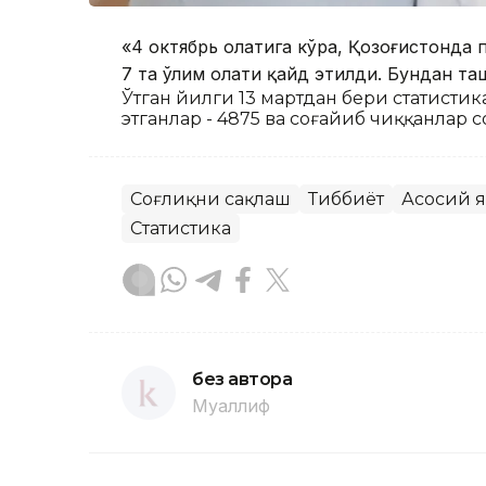
«4 октябрь ҳолатига кўра, Қозоғистонда 
7 та ўлим ҳолати қайд этилди. Бундан та
Ўтган йилги 13 мартдан бери статистика 
этганлар - 4875 ва соғайиб чиққанлар с
Соғлиқни сақлаш
Тиббиёт
Асосий 
Статистика
без автора
Муаллиф