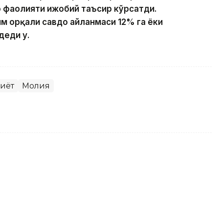
о фаолияти ижобий таъсир кўрсатди.
м орқали савдо айланмаси 12% га ёки
деди у.
диёт
Молия