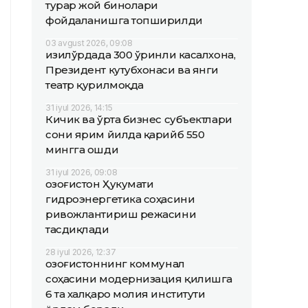
турар жой бинолари
фойдаланишга топширилди
03 avgust 2026, 09:08
Қизилўрдада 300 ўринли касалхона,
Президент кутубхонаси ва янги
театр қурилмоқда
31 iyul 2026, 14:15
Кичик ва ўрта бизнес субъектлари
сони ярим йилда қарийб 550
мингга ошди
31 iyul 2026, 09:08
Қозоғистон Ҳукумати
гидроэнергетика соҳасини
ривожлантириш режасини
тасдиқлади
28 iyul 2026, 12:37
Қозоғистоннинг коммунал
соҳасини модернизация қилишга
6 та халқаро молия институти