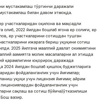
ни мустаҳкамлаш тўртинчи даражали
устаҳкамлаш билан давом этмоқда.
ер участкаларидан оқилона ва мақсадли
а олиб, 2022 йилдан бошлаб ягона ер солиғи, ер
лов, ер участкаларини сотишдан тушган
участкаларини ижарага бериш ҳуқуқини сотиш
ди. 2025 йилгача маҳаллий давлат ҳокимиятини
ллий аҳамиятга молик масалаларни ҳал этишда
ий қарамлигини юқорироқ даражада
да 2024 йилдан бошлаб қишлоқ буджетларига
ларидан фойдаланганлик учун йиғимлар;
ланиш ҳуқуқи учун лицензия йиғими; айрим
 лицензиялардан фойдаланганлик учун
отларни сақлаш ва сотиш бўйича)ўтказилиши
 Бош вазир.