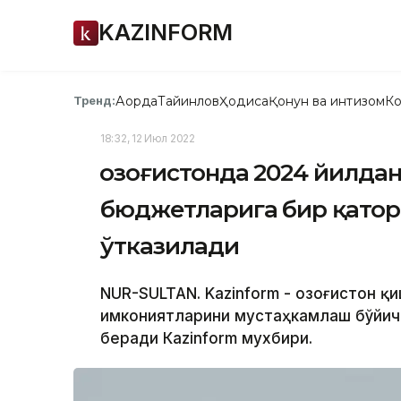
KAZINFORM
Ақорда
Тайинлов
Ҳодиса
Қонун ва интизом
Ко
Тренд:
18:32, 12 Июл 2022
Қозоғистонда 2024 йилда
бюджетларига бир қатор
ўтказилади
NUR-SULTAN. Kazinform - Қозоғистон
имкониятларини мустаҳкамлаш бўйич
беради Кazinform мухбири.