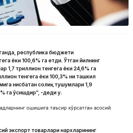
аганда, республика бюджети
ега ёки 100,6% га етди. Ўтган йилнинг
р 1,7 триллион тенгега ёки 24,6% га
ллион тенгега ёки 100,3% ни ташкил
рмига нисбатан солиқ тушумлари 1,9
% га ўсишдир”, -деди у.
адларнинг ошишига таъсир кўрсатган асосий
ий экспорт товарлари нархларининг