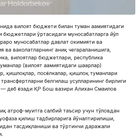
нида вилоят бюджети билан туман аҳамиятидаги
ри бюджетлари ўртасидаги муносабатларга йўл
раро муносабатлар давлат ҳокимияти ва
я ва ваколатларнинг аниқ чегараланишига,
ика, вилоятлар бюджетлари, республика
туманлар (вилоят аҳамиятидаги шаҳарлар)
ар, қишлоқлар, посёлкалар, қишлоқ туманлари
трансфертларни белгилаш усулларининг бирлиги
 — деб ёзади ҚР Бош вазири Алихан Смаилов
иқ атроф-муҳитга салбий таъсир учун тўловдан
муҳофаза қилиш тадбирларига йўналтирилиши,
нидан тасдиқланиши ва тўртинчи даражали
.