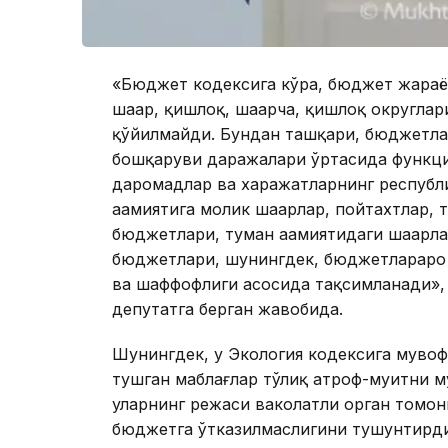
«Бюджет кодексига кўра, бюджет жараё
шаҳар, қишлоқ, шаҳарча, қишлоқ округла
қўйилмайди. Бундан ташқари, бюджетла
бошқаруви даражалари ўртасида функци
даромадлар ва харажатларнинг республ
аҳамиятига молик шаҳарлар, пойтахтлар, 
бюджетлари, туман аҳамиятидаги шаҳарл
бюджетлари, шунингдек, бюджетлараро 
ва шаффофлиги асосида тақсимланади»,
депутатга берган жавобида.
Шунингдек, у Экология кодексига мувоф
тушган маблағлар тўлиқ атроф-муҳитни 
уларнинг режаси ваколатли орган томо
бюджетга ўтказилмаслигини тушунтирди