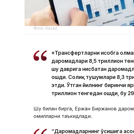
Фото: Gov.kz
«Трансфертларни ҳисобга олм
даромадлари 8,5 триллион тенг
шу даврига нисбатан даромадла
ошди. Солиқ тушумлари 8,3 три
этди. Ўтган йилнинг биринчи я
триллион тенгедан ошди, бу 29
Шу билан бирга, Ержан Биржанов даром
омилларни таъкидлади.
“Даромадларнинг ўсишига асос