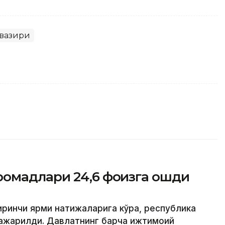
вазири
омадлари 24,6 фоизга ошди
иринчи ярми натижаларига кўра, республика
ажарилди. Давлатнинг барча ижтимоий