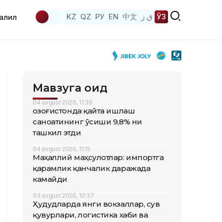
KZ
QZ
РУ
EN
中文
ق ز
ЎЗ
аҳлил
Мавзуга оид
04 avgust 2026, 11:39
Қозоғистонда қайта ишлаш
саноатининг ўсиши 9,8% ни
ташкил этди
04 avgust 2026, 11:15
Маҳаллий маҳсулотлар: импортга
қарамлик қанчалик даражада
камайди
03 avgust 2026, 10:37
Ҳудудларда янги вокзаллар, сув
қувурлари, логистика хаби ва