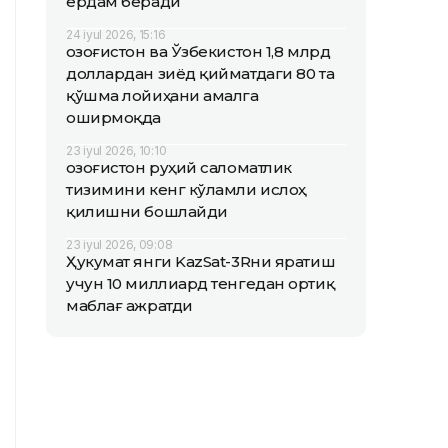
ёрдам беради
24 iyul 2026, 15:16
Қозоғистон ва Ўзбекистон 1,8 млрд
доллардан зиёд қийматдаги 80 та
қўшма лойиҳани амалга
оширмоқда
23 iyul 2026, 10:10
Қозоғистон руҳий саломатлик
тизимини кенг кўламли ислоҳ
қилишни бошлайди
23 iyul 2026, 09:08
Ҳукумат янги KazSat-3Rни яратиш
учун 10 миллиард тенгедан ортиқ
маблағ ажратди