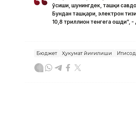
ўсиши, шунингдек, ташқи савд
Бундан ташқари, электрон тизи
10,8 триллион тенгега ошди”, - 
Бюджет
Ҳукумат йиғилиши
Иқтисо
Ляззат Сейданова
Муаллиф
13:31, 26 Июн 2026