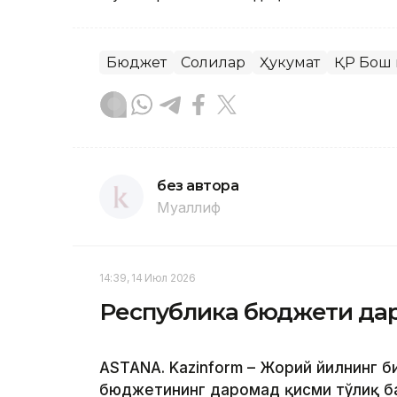
Бюджет
Солиқлар
Ҳукумат
ҚР Бош 
без автора
Муаллиф
14:39, 14 Июл 2026
Республика бюджети дар
ASTANA. Kazinform – Жорий йилнинг б
бюджетининг даромад қисми тўлиқ б