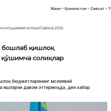
Жаҳон
Қозоғистон
Сиёсат
Т
нституциявий ислоҳот
Сайлов-2026
н бошлаб қишлоқ
 қўшимча солиқлар
 қишлоқ бюджетларининг молиявий
а ишларни давом эттирмоқда, дея хабар