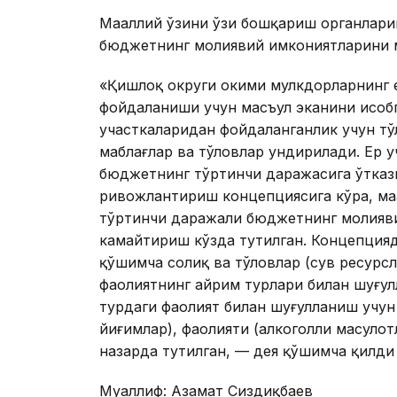
Маҳаллий ўзини ўзи бошқариш органлари
бюджетнинг молиявий имкониятларини м
«Қишлоқ округи ҳокими мулкдорларнинг 
фойдаланиши учун масъул эканини ҳисобг
участкаларидан фойдаланганлик учун тў
маблағлар ва тўловлар ундирилади. Ер 
бюджетнинг тўртинчи даражасига ўтказил
ривожлантириш концепциясига кўра, маҳа
тўртинчи даражали бюджетнинг молияв
камайтириш кўзда тутилган. Концепция
қўшимча солиқ ва тўловлар (сув ресурс
фаолиятнинг айрим турлари билан шуғул
турдаги фаолият билан шуғулланиш учун
йиғимлар), фаолияти (алкоголли маҳсул
назарда тутилган, — ​​дея қўшимча қилди
Муаллиф: Азамат Сиздиқбаев