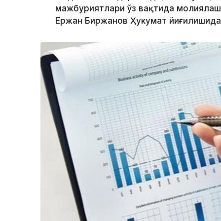
мажбуриятлари ўз вақтида молиялашт
Ержан Биржанов Ҳукумат йиғилишида