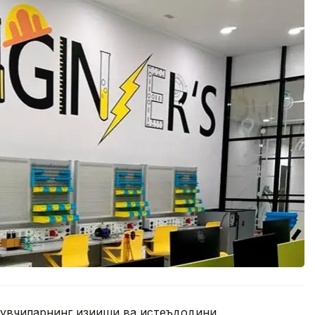
қувчиларнинг қизиқиши ва истеъдодини