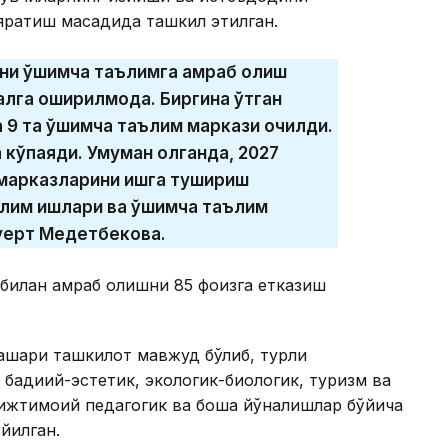
ратиш мақсадида ташкил этилган.
ни қўшимча таълимга қамраб олиш
алга оширилмоқда. Биргина ўтган
9 та қўшимча таълим маркази очилди.
га кўпаяди. Умуман олганда, 2027
м марказларини ишга тушириш
лим ишлари ва қўшимча таълим
уерт Медетбекова.
билан қамраб олишни 85 фоизга етказиш
ашқари ташкилот мавжуд бўлиб, турли
 бадиий-эстетик, экологик-биологик, туризм ва
ижтимоий педагогик ва бошқа йўналишлар бўйича
ўйилган.