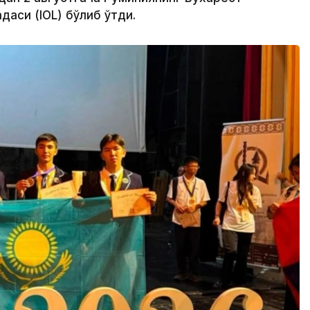
аси (IOL) бўлиб ўтди.