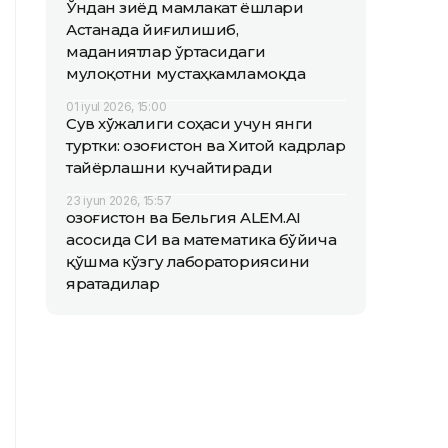
Ўндан зиёд мамлакат ёшлари
Астанада йиғилишиб,
маданиятлар ўртасидаги
мулоқотни мустаҳкамламоқда
01 iyul 2026, 15:00
Сув хўжалиги соҳаси учун янги
туртки: Қозоғистон ва Хитой кадрлар
тайёрлашни кучайтиради
23 iyun 2026, 15:57
Қозоғистон ва Бельгия ALEM.AI
асосида СИ ва математика бўйича
қўшма кўзгу лабораториясини
яратадилар