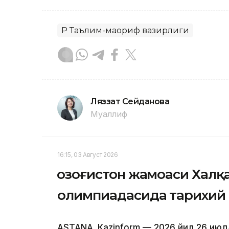
ҚР Таълим-маориф вазирлиги
Ляззат Сейданова
Муаллиф
16:15, 03 Август 2026
Қозоғистон жамоаси Халқ
олимпиадасида тарихий 
ASTANА. Кazinform — 2026 йил 26 июл