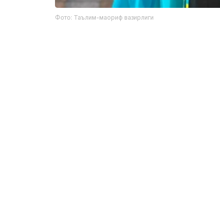
Фото: Таълим-маориф вазирлиги
Фахрий ёрлиқ соҳиблари:
Рамазан Бутантаев — Манғистау вил
қошидаги ихтисослаштирилган IТ лицей
Аслан Ажибаев — Павлодар шаҳридаг
NISнинг 12-синф ўқувчиси;
Кирилл Турғумбаев — Қостанай вило
лицей-мактабининг 11-синф ўқувчиси.