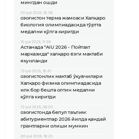
мингдан ошди
20 iyul 2026, 19:38
Қозоғистон терма жамоаси Халқаро
биология олимпиадасида тўртта
медални қўлга киритди
15 iyul 2026, 11:38
Астанада "AIU 2026 - Пойтахт
марказида" халқаро ёзги мактаби
якунланди
13 iyul 2026, 16:41
Қозоғистонлик мактаб ўқувчилари
Халқаро физика олимпиадасида
илк бор бешта олтин медални
қўлга киритди
13 iyul 2026, 08:00
Қозоғистонда бепул таълим:
абитуриентлар 2026 йилда қандай
грантларни олиши мумкин
06 iyul 2026, 18:20