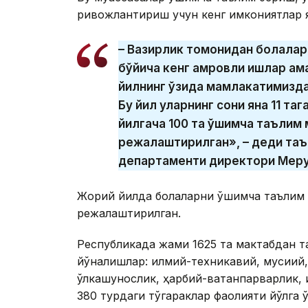
ривожлантириш учун кенг имкониятлар я
– Вазирлик томонидан болалар
бўйича кенг қамровли ишлар ам
йилнинг ўзида мамлакатимизда 
Бу йил уларнинг сони яна 11 та
йилгача 100 та қўшимча таъли
режалаштирилган», – деди таъ
департаменти директори Мер
Жорий йилда болаларни қўшимча таълим 
режалаштирилган.
Республикада жами 1625 та мактабдан т
йўналишлар: илмий-техникавий, мусиқий,
ўлкашунослик, ҳарбий-ватанпарварлик, 
380 турдаги тўгараклар фаолияти йўлга қ