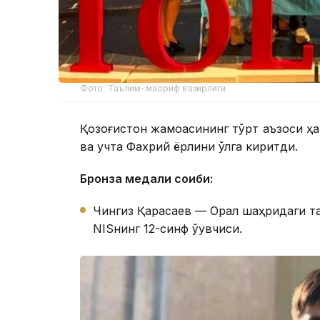
Фото: Таълим-маориф вазирлиги
Қозоғистон жамоасининг тўрт аъзоси ҳа
ва учта Фахрий ёрлиқни қўлга киритди.
Бронза медали соҳиби:
Чингиз Қарасаев — Орал шаҳридаги т
NISнинг 12-синф ўқувчиси.