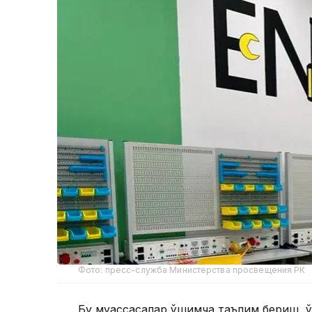
Фото: пресс-служба Министерства просвещения РК
Бу муассасалар қўшимча таълим бериш, ў