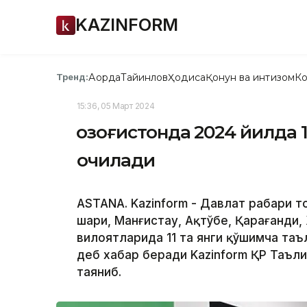
KAZINFORM
Ақорда
Тайинлов
Ҳодиса
Қонун ва интизом
Ко
Тренд:
15:36, 05 Март 2024
Қозоғистонда 2024 йилда
очилади
ASTANA. Kazinform - Давлат раҳбари 
шаҳри, Манғистау, Ақтўбе, Қарағанди
вилоятларида 11 та янги қўшимча та
деб хабар беради Kazinform ҚР Таъл
таяниб.