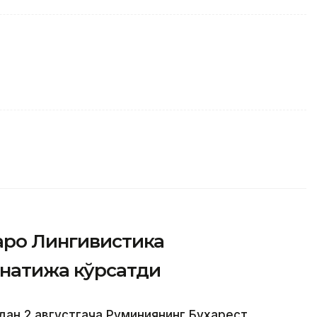
аро Лингивистика
натижа кўрсатди
дан 2 августгача Руминиянинг Бухарест