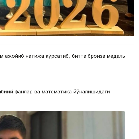
м ажойиб натижа кўрсатиб, битта бронза медаль
абиий фанлар ва математика йўналишидаги