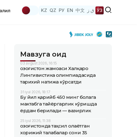
KZ
QZ
РУ
EN
中文
ق ز
ЎЗ
аҳлил
Мавзуга оид
03 avgust 2026, 16:15
Қозоғистон жамоаси Халқаро
Лингивистика олимпиадасида
тарихий натижа кўрсатди
31 iyul 2026, 18:17
Бу йил қарийб 450 минг болага
мактабга тайёргарлик кўришда
ёрдам берилади — вазирлик
25 iyul 2026, 11:38
Қозоғистонда таҳсил олаётган
хорижий талабалар сони 35