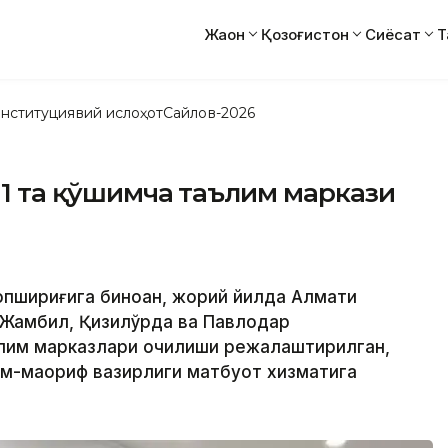
Жаҳон
Қозоғистон
Сиёсат
Т
нституциявий ислоҳот
Сайлов-2026
 11 та қўшимча таълим маркази
топшириғига биноан, жорий йилда Алмати
, Жамбил, Қизилўрда ва Павлодар
ълим марказлари очилиши режалаштирилган,
им-маориф вазирлиги матбуот хизматига