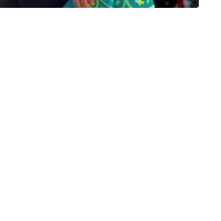
оятининг Ақтау шаҳридаги Таълим бошқармаси
ининг 11-синф ўқувчиси;
и табиий фанлар ва математика йўналишидаги
яти Житиқара тумани таълим бошқармаси Абай