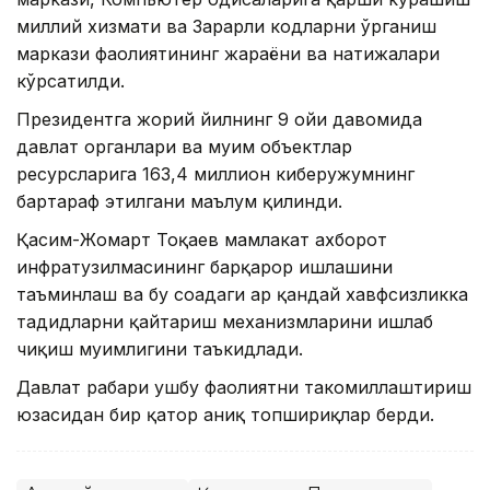
миллий хизмати ва Зарарли кодларни ўрганиш
маркази фаолиятининг жараёни ва натижалари
кўрсатилди.
Президентга жорий йилнинг 9 ойи давомида
давлат органлари ва муҳим объектлар
ресурсларига 163,4 миллион киберҳужумнинг
бартараф этилгани маълум қилинди.
Қасим-Жомарт Тоқаев мамлакат ахборот
инфратузилмасининг барқарор ишлашини
таъминлаш ва бу соҳадаги ҳар қандай хавфсизликка
таҳдидларни қайтариш механизмларини ишлаб
чиқиш муҳимлигини таъкидлади.
Давлат раҳбари ушбу фаолиятни такомиллаштириш
юзасидан бир қатор аниқ топшириқлар берди.