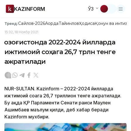
KAZINFORM
ЎЗ
Сайлов-2026
Ақорда
Тайинлов
Ҳодиса
Қонун ва интизо
Тренд:
15:32, 18 Ноябр 2021
Қозоғистонда 2022-2024 йилларда
ижтимоий соҳага 26,7 трлн тенге
ажратилади
NUR-SULTAN. Kazinform – 2022-2024 йилларда
ижтимоий соҳага 26,7 триллион тенге ажратилади.
Бу ҳақда ҚР Парламенти Сенати раиси Маулен
Ашимбаев маълум қилди, деб хабар беради
Kazinform мухбири.