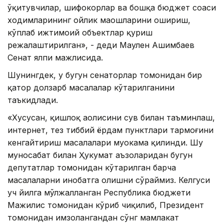
ўқитувчилар, шифокорлар ва бошқа бюджет соҳаси
ходимларининг ойлик маошларини ошириш,
кўплаб ижтимоий объектлар қуриш
режалаштирилган», - деди Маулен Ашимбаев
Сенат ялпи мажлисида.
Шунингдек, у бугун сенаторлар томонидан бир
қатор долзарб масалалар кўтарилганини
таъкидлади.
«Хусусан, қишлоқ аҳолисини сув билан таъминлаш,
интернет, тез тиббий ёрдам пунктлари тармоғини
кенгайтириш масалалари муҳокама қилинди. Шу
муносабат билан Ҳукумат аъзоларидан бугун
депутатлар томонидан кўтарилган барча
масалаларни инобатга олишни сўраймиз. Келгуси
уч йилга мўлжалланган Республика бюджети
Мажилис томонидан кўриб чиқилиб, Президент
томонидан имзолангандан сўнг мамлакат