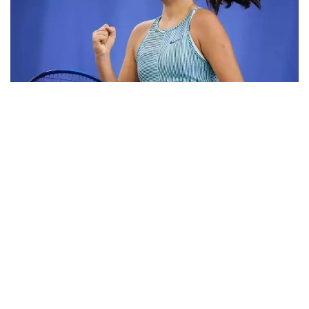
Фото: ktf.kz
Дунёнинг 829-ракеткаси, ушбу мусобақанинг 3-
ракеткаси А. Саөиндиыова финалда жаҳон
рейтингида 1253-ўринни эгаллаб турган
ҳиндистонлик Вайшнави Адкарга қарши
чемпионлик учун кураш олиб борди.
Биринчи партия кескин курашлар остида ўтди,
Аружан тай-брейкда муваффақиятли ўйнади - 7:6
(8:6).