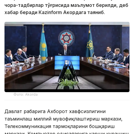
чора-тадбирлар тўғрисида маълумот берилди, деб
хабар беради Каzinform Акордага таяниб.
Фото: Akorda
Давлат раҳбарига Ахборот хавфсизлигини
таъминлаш миллий мувофиқлаштириш маркази,
Телекоммуникация тармоқларини бошқариш
маркази, Компьютер ҳодисаларига қарши курашиш