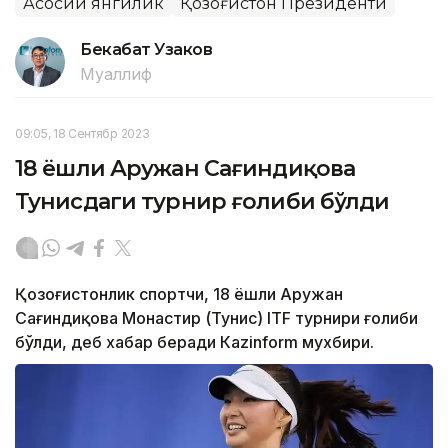
Асосий янгилик
Қозоғистон Президенти
Бекабат Узаков
Муаллиф
09:05, 18 Сентябр 2023
18 ёшли Аружан Сағиндиқова
Тунисдаги турнир ғолиби бўлди
Қозоғистонлик спортчи, 18 ёшли Аружан
Сағиндиқова Монастир (Тунис) ITF турнири ғолиби
бўлди, деб хабар беради Каzinform мухбири.