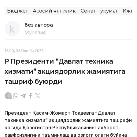
Бюджет
Асосий янгилик
Сенат
Ҳукумат
Ижти
без автора
Муаллиф
13:00, 03 Октябр 2023
ҚР Президенти “Давлат техника
хизмати” акциядорлик жамиятига
ташриф буюрди
Президент Қасим-Жомарт Тоқаевга “Давлат
техника хизмати” акциядорлик жамиятига ташрифи
чоғида Қозоғистон Республикасининг ахборот
хавфсизлигини таъминлаш ва ҳозирги ҳолати бўйича