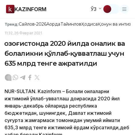
KAZINFORM
ЎЗ
Сайлов-2026
Ақорда
Тайинлов
Ҳодиса
Қонун ва интизо
Тренд:
11:32, 26 Феврал 2021
Қозоғистонда 2020 йилда оналик ва
болаликни қўллаб-қувватлаш учун
635 млрд тенге ажратилди
NUR-SULTAN. Kazinform – Болали оилаларни
ижтимоий қўллаб-қувватлаш доирасида 2020 йил
январь-декабрь ойларида республика
бюджетидан, шунингдек, Давлат ижтимоий
суғурта жамғармаси томонидан умумий қиймати
635,3 млрд тенге ижтимоий ёрдам кўрсатилди,деб
хабар беради Kazinform.