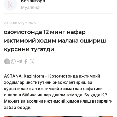
без автора
Муаллиф
20:10, 06 Август 2026
Қозоғистонда 12 минг нафар
ижтимоий ходим малака ошириш
курсини тугатди
ASTANА. Кazinform – Қозоғистонда ижтимоий
ходимлар институтини ривожлантириш ва
кўрсатилаётган ижтимоий хизматлар сифатини
ошириш бўйича ишлар давом этмоқда. Бу ҳақда ҚР
Меҳнат ва аҳолини ижтимоий ҳимоя қилиш вазирлиги
хабар берди.