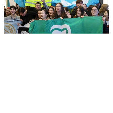
Фото: Алмати ҳокимлиги
Унинг сўзларига кўра, концепцияга киритилган
муҳим йўналишлардан бири — секторал
волонтёрликни ривожлантириш.
– Волонтёрлик 14 та йўналишда амалга
оширилади. Ҳозирда улардан 12 таси учун
методологик воситалар ишлаб чиқилган.
Ўтган йили 8 та, бу йил эса яна 4 та