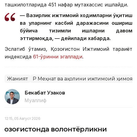
ташкилотларида 451 нафар мутахассис ишлайди.
— Вазирлик ижтимоий ходимларни ўқитиш
ва уларнинг касбий даражасини ошириш
бўйича тизимли ишларни давом
эттирмоқда, — дейилади хабарда.
Эслатиб ўтамиз, Қозоғистон Ижтимоий тараққиёт
индексида
61-ўринни эгаллади
.
Жамият
ҚР Меҳнат ва аҳолини ижтимоий ҳимоя
Бекабат Узаков
Муаллиф
12:15, 05 Август 2026
Қозоғистонда волонтёрликни