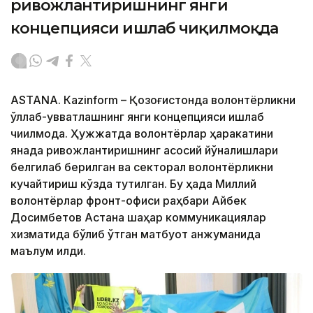
ривожлантиришнинг янги
концепцияси ишлаб чиқилмоқда
ASTANА. Кazinform – Қозоғистонда волонтёрликни
қўллаб-қувватлашнинг янги концепцияси ишлаб
чиқилмоқда. Ҳужжатда волонтёрлар ҳаракатини
янада ривожлантиришнинг асосий йўналишлари
белгилаб берилган ва секторал волонтёрликни
кучайтириш кўзда тутилган. Бу ҳақда Миллий
волонтёрлар фронт-офиси раҳбари Айбек
Досимбетов Астана шаҳар коммуникациялар
хизматида бўлиб ўтган матбуот анжуманида
маълум қилди.