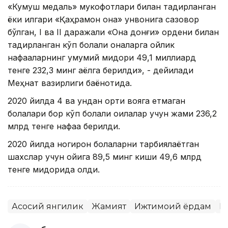
«Кумуш медаль» мукофотлари билан тақдирланган
ёки илгари «Қаҳрамон она» унвонига сазовор
бўлган, I ва II даражали «Она донғи» ордени билан
тақдирланган кўп болали оналарга ойлик
нафақаларнинг умумий миқдори 49,1 миллиард
тенге 232,3 минг аёлга берилди», - дейилади
Меҳнат вазирлиги баёнотида.
2020 йилда 4 ва ундан ортиқ вояга етмаган
болалари бор кўп болали оилалар учун жами 236,2
млрд тенге нафақа берилди.
2020 йилда ногирон болаларни тарбиялаётган
шахслар учун ойига 89,5 минг киши 49,6 млрд
тенге миқдорида олди.
Асосий янгилик
Жамият
Ижтимоий ёрдам
Қ