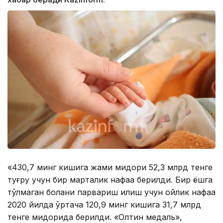
«430,7 минг кишига жами миқдори 52,3 млрд тенге
туғруқ учун бир марталик нафақа берилди. Бир ёшга
тўлмаган болани парвариш қилиш учун ойлик нафақа
2020 йилда ўртача 120,9 минг кишига 31,7 млрд
тенге миқдорида берилди. «Олтин медаль»,