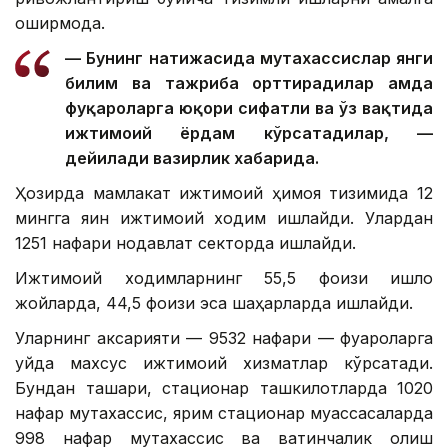
оширмоқда.
— Бунинг натижасида мутахассислар янги
билим ва тажриба орттирадилар ҳамда
фуқароларга юқори сифатли ва ўз вақтида
ижтимоий ёрдам кўрсатадилар, —
дейилади вазирлик хабарида.
Ҳозирда мамлакат ижтимоий ҳимоя тизимида 12
мингга яқин ижтимоий ходим ишлайди. Улардан
1251 нафари нодавлат секторда ишлайди.
Ижтимоий ходимларнинг 55,5 фоизи қишлоқ
жойларда, 44,5 фоизи эса шаҳарларда ишлайди.
Уларнинг аксарияти — 9532 нафари — фуқароларга
уйда махсус ижтимоий хизматлар кўрсатади.
Бундан ташқари, стационар ташкилотларда 1020
нафар мутахассис, ярим стационар муассасаларда
998 нафар мутахассис ва вақтинчалик қолиш