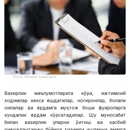
Фото: Меҳнат вазирлиги
Вазирлик маълумотларига кўра, ижтимоий
ходимлар кекса ёшдагилар, ногиронлар, болали
оилалар ва ёрдамга муҳтож бошқа фуқароларга
кундалик ёрдам кўрсатадилар. Шу муносабат
билан вазирлик уларни ўқитиш ва касбий
ривожлантириш бўйича тизимли ишларни амалга