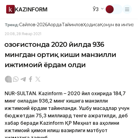
KAZINFORM
ЎЗ
Сайлов-2026
Ақорда
Тайинлов
Ҳодиса
Қонун ва интизо
Тренд:
20:08, 28 Январ 2021
Қозоғистонда 2020 йилда 936
мингдан ортиқ киши манзилли
ижтимоий ёрдам олди
NUR-SULTAN. Kazinform – 2020 йил охирида 184,7
минг оиладан 936,2 минг кишига манзилли
ижтимоий ёрдам тайинланди. Ушбу мақсадлар учун
бюджетдан 75,3 миллиард тенге ажратилди, деб
хабар беради Kazinform ҚР Меҳнат ва аҳолини
ижтимоий ҳимоя қилиш вазирлиги матбуот
хизматига таяниб.