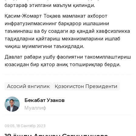
бартараф этилгани маълум қилинди.
Қасим-Жомарт Тоқаев мамлакат ахборот
инфратузилмасининг барқарор ишлашини
таъминлаш ва бу соҳадаги ҳар қандай хавфсизликка
таҳдидларни қайтариш механизмларини ишлаб
чиқиш муҳимлигини таъкидлади.
Давлат раҳбари ушбу фаолиятни такомиллаштириш
юзасидан бир қатор аниқ топшириқлар берди.
Асосий янгилик
Қозоғистон Президенти
Бекабат Узаков
Муаллиф
09:05, 18 Сентябр 2023