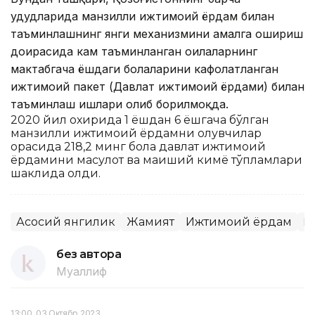
ҳудудларида манзилли ижтимоий ёрдам билан
таъминлашнинг янги механизмини амалга ошириш
доирасида кам таъминланган оилаларнинг
мактабгача ёшдаги болаларини кафолатланган
ижтимоий пакет (Давлат ижтимоий ёрдами) билан
таъминлаш ишлари олиб борилмоқда.
2020 йил охирида 1 ёшдан 6 ёшгача бўлган
манзилли ижтимоий ёрдамни олувчилар
орасида 218,2 минг бола давлат ижтимоий
ёрдамини маҳсулот ва маиший кимё тўпламлари
шаклида олди.
Асосий янгилик
Жамият
Ижтимоий ёрдам
Қ
без автора
Муаллиф
13:00, 03 Октябр 2023