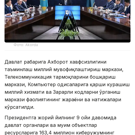
Фото: Akorda
Давлат раҳбарига Ахборот хавфсизлигини
таъминлаш миллий мувофиқлаштириш маркази,
Телекоммуникация тармоқларини бошқариш
маркази, Компьютер ҳодисаларига қарши курашиш
миллий хизмати ва Зарарли кодларни ўрганиш
маркази фаолиятининг жараёни ва натижалари
кўрсатилди.
Президентга жорий йилнинг 9 ойи давомида
давлат органлари ва муҳим объектлар
ресурсларига 163,4 миллион киберҳужумнинг