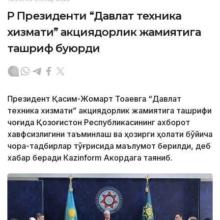
ҚР Президенти “Давлат техника
хизмати” акциядорлик жамиятига
ташриф буюрди
Президент Қасим-Жомарт Тоқаевга “Давлат
техника хизмати” акциядорлик жамиятига ташрифи
чоғида Қозоғистон Республикасининг ахборот
хавфсизлигини таъминлаш ва ҳозирги ҳолати бўйича
чора-тадбирлар тўғрисида маълумот берилди, деб
хабар беради Каzinform Акордага таяниб.