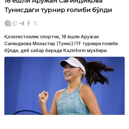
18 ёшли Аружан Сағиндиқова
Тунисдаги турнир ғолиби бўлди
Қозоғистонлик спортчи, 18 ёшли Аружан
Сағиндиқова Монастир (Тунис) ITF турнири ғолиби
бўлди, деб хабар беради Каzinform мухбири.