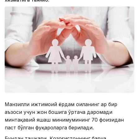
Манзилли ижтимоий ёрдам оиланинг ҳар бир
аъзоси учун жон бошига ўртача даромади
минтақавий яшаш минимумининг 70 фоизидан
паст бўлган фуқароларга берилади.
Бундан ташқари, Қозоғистоннинг барча