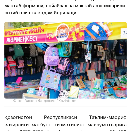
мактаб формаси, пойабзал ва мактаб анжомларини
сотиб олишга ёрдам берилади.
Фото: Виктор Федюнин / Kazinform
Қозоғистон Республикаси Таълим-маориф
вазирлиги матбуот хизматининг маълумотларига