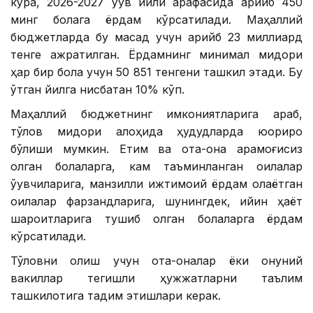
кўра, 2026-2027 ўқув йили арафасида қарийб 450
минг болага ёрдам кўрсатилади. Маҳаллий
бюджетларда бу мақсад учун қарийб 23 миллиард
тенге ажратилган. Ёрдамнинг минимал миқдори
ҳар бир бола учун 50 851 тенгени ташкил этади. Бу
ўтган йилга нисбатан 10% кўп.
Маҳаллий бюджетнинг имкониятларига қараб,
тўлов миқдори алоҳида ҳудудларда юқорироқ
бўлиши мумкин. Етим ва ота-она қарамоғисиз
қолган болаларга, кам таъминланган оилалар
ўқувчиларига, манзилли ижтимоий ёрдам олаётган
оилалар фарзандларига, шунингдек, қийин ҳаёт
шароитларига тушиб қолган болаларга ёрдам
кўрсатилади.
Тўловни олиш учун ота-оналар ёки қонуний
вакиллар тегишли ҳужжатларни таълим
ташкилотига тақдим этишлари керак.