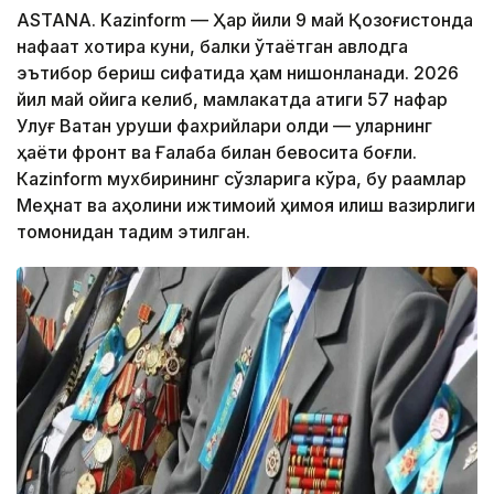
ASTANA. Kazinform — Ҳар йили 9 май Қозоғистонда
нафақат хотира куни, балки ўтаётган авлодга
эътибор бериш сифатида ҳам нишонланади. 2026
йил май ойига келиб, мамлакатда атиги 57 нафар
Улуғ Ватан уруши фахрийлари қолди — уларнинг
ҳаёти фронт ва Ғалаба билан бевосита боғлиқ.
Кazinform мухбирининг сўзларига кўра, бу рақамлар
Меҳнат ва аҳолини ижтимоий ҳимоя қилиш вазирлиги
томонидан тақдим этилган.