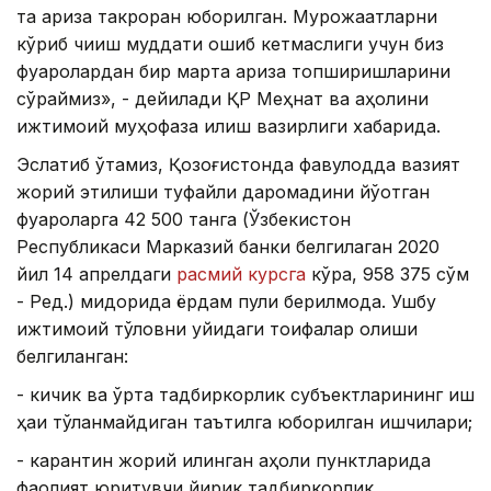
та ариза такроран юборилган. Мурожаатларни
кўриб чиқиш муддати ошиб кетмаслиги учун биз
фуқаролардан бир марта ариза топширишларини
сўраймиз», - дейилади ҚР Меҳнат ва аҳолини
ижтимоий муҳофаза қилиш вазирлиги хабарида.
Эслатиб ўтамиз, Қозоғистонда фавқулодда вазият
жорий этилиши туфайли даромадини йўқотган
фуқароларга 42 500 танга (Ўзбекистон
Республикаси Марказий банки белгилаган 2020
йил 14 апрелдаги
расмий курсга
кўра, 958 375 сўм
- Ред.) миқдорида ёрдам пули берилмоқда. Ушбу
ижтимоий тўловни қуйидаги тоифалар олиши
белгиланган:
- кичик ва ўрта тадбиркорлик субъектларининг иш
ҳақи тўланмайдиган таътилга юборилган ишчилари;
- карантин жорий қилинган аҳоли пунктларида
фаолият юритувчи йирик тадбиркорлик