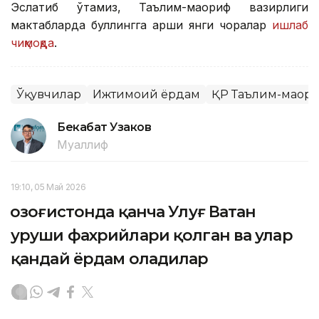
Эслатиб ўтамиз, Таълим-маориф вазирлиги
мактабларда буллингга қарши янги чоралар
ишлаб
чиқмоқда
.
Ўқувчилар
Ижтимоий ёрдам
ҚР Таълим-маор
Бекабат Узаков
Муаллиф
19:10, 05 Май 2026
Қозоғистонда қанча Улуғ Ватан
уруши фахрийлари қолган ва улар
қандай ёрдам оладилар