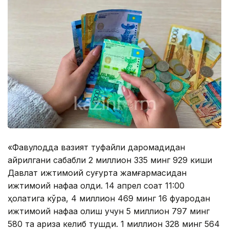
«Фавқулодда вазият туфайли даромадидан
айрилгани сабабли 2 миллион 335 минг 929 киши
Давлат ижтимоий суғурта жамғармасидан
ижтимоий нафақа олди. 14 апрел соат 11:00
ҳолатига кўра, 4 миллион 469 минг 16 фуқародан
ижтимоий нафақа олиш учун 5 миллион 797 минг
580 та ариза келиб тушди. 1 миллион 328 минг 564