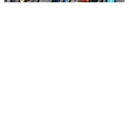
Фото: Солтан Жексенбеков/Kazinform
Бугунги кунда фахрийларнинг ўртача ёши 101
ёшни ташкил этади, энг кексаси — 105 ёшда. Улар
орасида 43 нафар жанговар фахрий ва уруш
пайтида ногирон бўлиб қолган 14 киши бор.
Фахрийлар қаерда яшайди?
Вазирлик маълумотларига кўра, ҳудудлар бўйича
тақсимот қуйидагича:
— Алмати — 14 нафар фахрий;
— Шарқий Қозоғистон, Ғарбий Қозоғистон ва
Қарағанди вилоятлари — ҳар бирида 6 нафардан;
— Алмати, Қостанай ва Павлодар вилоятлари —
ҳар бирида 4 нафардан;