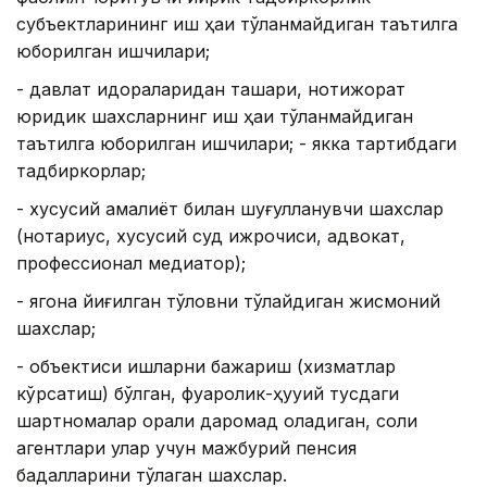
субъектларининг иш ҳақи тўланмайдиган таътилга
юборилган ишчилари;
- давлат идораларидан ташқари, нотижорат
юридик шахсларнинг иш ҳақи тўланмайдиган
таътилга юборилган ишчилари; - якка тартибдаги
тадбиркорлар;
- хусусий амалиёт билан шуғулланувчи шахслар
(нотариус, хусусий суд ижрочиси, адвокат,
профессионал медиатор);
- ягона йиғилган тўловни тўлайдиган жисмоний
шахслар;
- объектиси ишларни бажариш (хизматлар
кўрсатиш) бўлган, фуқаролик-ҳуқуқий тусдаги
шартномалар орқали даромад оладиган, солиқ
агентлари улар учун мажбурий пенсия
бадалларини тўлаган шахслар.