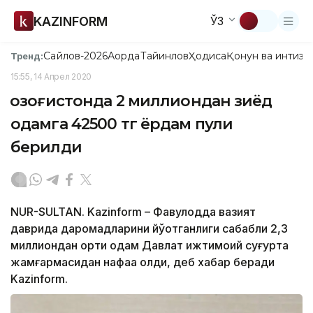
KAZINFORM
ЎЗ
Сайлов-2026
Ақорда
Тайинлов
Ҳодиса
Қонун ва интизо
Тренд:
15:55, 14 Апрел 2020
Қозоғистонда 2 миллиондан зиёд
одамга 42500 тг ёрдам пули
берилди
NUR-SULTAN. Kazinform – Фавқулодда вазият
даврида даромадларини йўқотганлиги сабабли 2,3
миллиондан ортиқ одам Давлат ижтимоий суғурта
жамғармасидан нафақа олди, деб хабар беради
Kazinform.