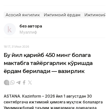
Асосий янгилик
Ижтимоий ёрдам
Ижтимоий с
без автора
Муаллиф
18:17, 31 Июл 2026
Бу йил қарийб 450 минг болага
мактабга тайёргарлик кўришда
ёрдам берилади — вазирлик
ASTANА. Кazinform – 2026 йил 1 августдан 30
сентябргача ижтимоий ҳимояга муҳтож болаларга
Умуммажбурий таълим жамғармаси доирасида