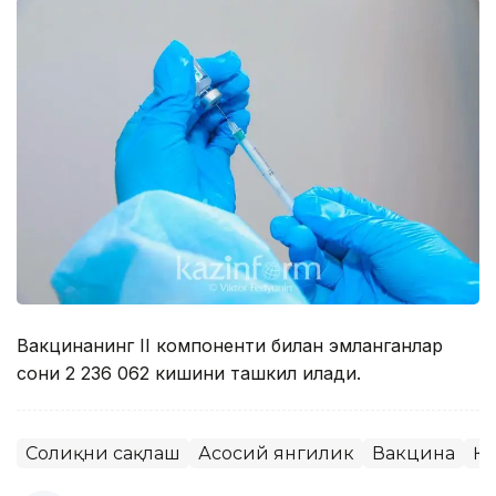
Вакцинанинг II компоненти билан эмланганлар
сони 2 236 062 кишини ташкил қилади.
Соғлиқни сақлаш
Асосий янгилик
Вакцина
ҚР