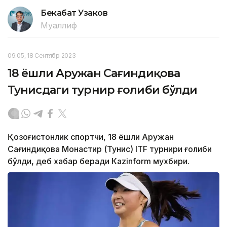
Бекабат Узаков
Муаллиф
09:05, 18 Сентябр 2023
18 ёшли Аружан Сағиндиқова
Тунисдаги турнир ғолиби бўлди
Қозоғистонлик спортчи, 18 ёшли Аружан
Сағиндиқова Монастир (Тунис) ITF турнири ғолиби
бўлди, деб хабар беради Каzinform мухбири.