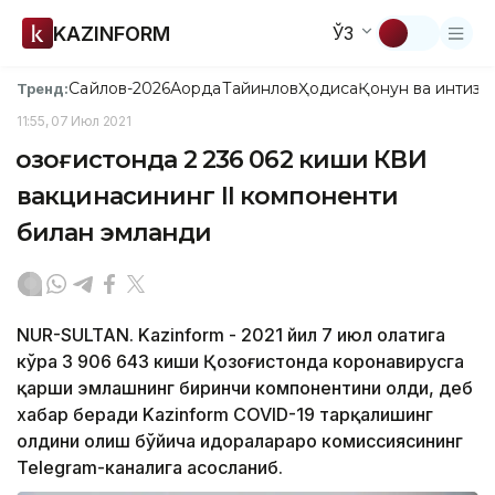
KAZINFORM
ЎЗ
Сайлов-2026
Ақорда
Тайинлов
Ҳодиса
Қонун ва интизо
Тренд:
11:55, 07 Июл 2021
Қозоғистонда 2 236 062 киши КВИ
вакцинасининг II компоненти
билан эмланди
NUR-SULTAN. Kazinform - 2021 йил 7 июл ҳолатига
кўра 3 906 643 киши Қозоғистонда коронавирусга
қарши эмлашнинг биринчи компонентини олди, деб
хабар беради Kazinform COVID-19 тарқалишинг
олдини олиш бўйича идоралараро комиссиясининг
Telegram-каналига асосланиб.