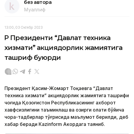
без автора
Муаллиф
13:00, 03 Октябр 2023
ҚР Президенти “Давлат техника
хизмати” акциядорлик жамиятига
ташриф буюрди
Президент Қасим-Жомарт Тоқаевга “Давлат
техника хизмати” акциядорлик жамиятига ташрифи
чоғида Қозоғистон Республикасининг ахборот
хавфсизлигини таъминлаш ва ҳозирги ҳолати бўйича
чора-тадбирлар тўғрисида маълумот берилди, деб
хабар беради Каzinform Акордага таяниб.