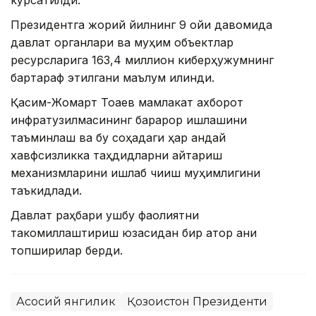
кўрсатилди.
Президентга жорий йилнинг 9 ойи давомида
давлат органлари ва муҳим объектлар
ресурсларига 163,4 миллион киберҳужумнинг
бартараф этилгани маълум қилинди.
Қасим-Жомарт Тоқаев мамлакат ахборот
инфратузилмасининг барқарор ишлашини
таъминлаш ва бу соҳадаги ҳар қандай
хавфсизликка таҳдидларни қайтариш
механизмларини ишлаб чиқиш муҳимлигини
таъкидлади.
Давлат раҳбари ушбу фаолиятни
такомиллаштириш юзасидан бир қатор аниқ
топшириқлар берди.
Асосий янгилик
Қозоғистон Президенти