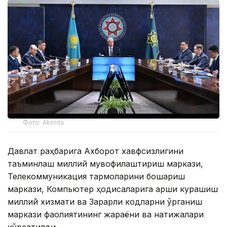
Фото: Akorda
Давлат раҳбарига Ахборот хавфсизлигини
таъминлаш миллий мувофиқлаштириш маркази,
Телекоммуникация тармоқларини бошқариш
маркази, Компьютер ҳодисаларига қарши курашиш
миллий хизмати ва Зарарли кодларни ўрганиш
маркази фаолиятининг жараёни ва натижалари