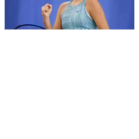
Фото: ktf.kz
Дунёнинг 829-ракеткаси, ушбу мусобақанинг 3-
ракеткаси А. Саөиндиыова финалда жаҳон
рейтингида 1253-ўринни эгаллаб турган
ҳиндистонлик Вайшнави Адкарга қарши
чемпионлик учун кураш олиб борди.
Биринчи партия кескин курашлар остида ўтди,
Аружан тай-брейкда муваффақиятли ўйнади - 7:6
(8:6).