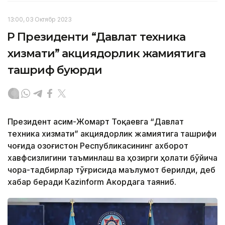
13:00, 03 Октябр 2023
ҚР Президенти “Давлат техника
хизмати” акциядорлик жамиятига
ташриф буюрди
Президент Қасим-Жомарт Тоқаевга “Давлат
техника хизмати” акциядорлик жамиятига ташрифи
чоғида Қозоғистон Республикасининг ахборот
хавфсизлигини таъминлаш ва ҳозирги ҳолати бўйича
чора-тадбирлар тўғрисида маълумот берилди, деб
хабар беради Каzinform Акордага таяниб.