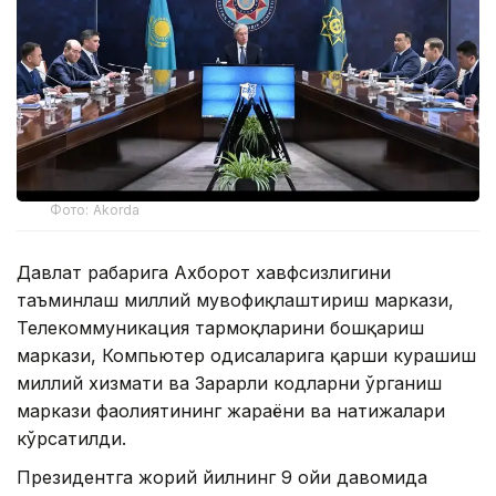
Фото: Akorda
Давлат раҳбарига Ахборот хавфсизлигини
таъминлаш миллий мувофиқлаштириш маркази,
Телекоммуникация тармоқларини бошқариш
маркази, Компьютер ҳодисаларига қарши курашиш
миллий хизмати ва Зарарли кодларни ўрганиш
маркази фаолиятининг жараёни ва натижалари
кўрсатилди.
Президентга жорий йилнинг 9 ойи давомида