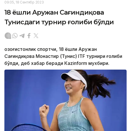
09:05, 18 Сентябр 2023
18 ёшли Аружан Сағиндиқова
Тунисдаги турнир ғолиби бўлди
Қозоғистонлик спортчи, 18 ёшли Аружан
Сағиндиқова Монастир (Тунис) ITF турнири ғолиби
бўлди, деб хабар беради Каzinform мухбири.