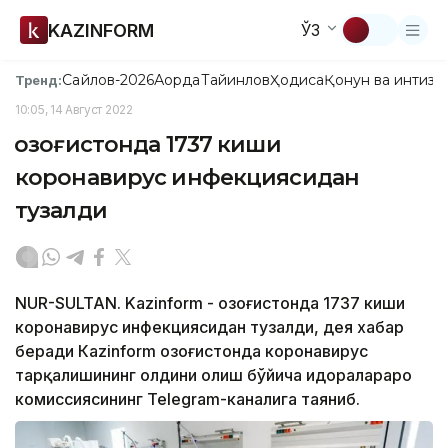
KAZINFORM
ЎЗ
Сайлов-2026
Ақорда
Тайинлов
Ҳодиса
Қонун ва интизо
Тренд:
10:05, 14 Август 2022
Қозоғистонда 1737 киши
коронавирус инфекциясидан
тузалди
NUR-SULTAN. Kazinform - Қозоғистонда 1737 киши
коронавирус инфекциясидан тузалди, дея хабар
беради Кazinform Қозоғистонда коронавирус
тарқалишининг олдини олиш бўйича идоралараро
комиссиясининг Теlegram-каналига таяниб.