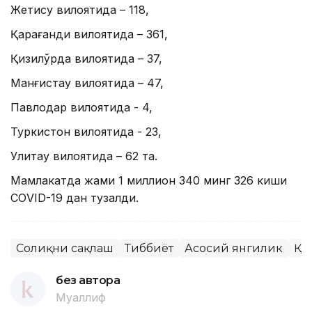
Жетису вилоятида – 118,
Қарағанди вилоятида – 361,
Қизилўрда вилоятида – 37,
Манғистау вилоятида – 47,
Павлодар вилоятида - 4,
Туркистон вилоятида - 23,
Улитау вилоятида – 62 та.
Мамлакатда жами 1 миллион 340 минг 326 киши
CОVID-19 дан тузалди.
Соғлиқни сақлаш
Тиббиёт
Асосий янгилик
ҚР
без автора
Муаллиф