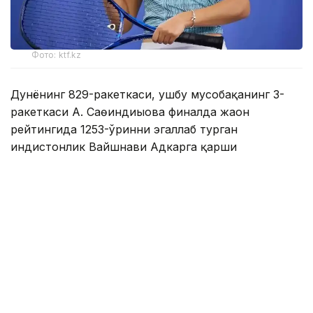
Фото: ktf.kz
Дунёнинг 829-ракеткаси, ушбу мусобақанинг 3-
ракеткаси А. Саөиндиыова финалда жаҳон
рейтингида 1253-ўринни эгаллаб турган
ҳиндистонлик Вайшнави Адкарга қарши
чемпионлик учун кураш олиб борди.
Биринчи партия кескин курашлар остида ўтди,
Аружан тай-брейкда муваффақиятли ўйнади - 7:6
(8:6).
Иккинчи сетда қозоғистонлик ёш теннисчи
рақибига ҳеч қандай имконият қолдирмади - 6:0.
Шу тариқа Аружан Сағиндиқова муҳим ғалабага
эришди.