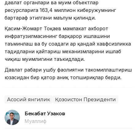
давлат органлари ва муҳим объектлар
ресурсларига 163,4 миллион киберҳужумнинг
бартараф этилгани маълум қилинди.
Қасим-Жомарт Тоқаев мамлакат ахборот
инфратузилмасининг барқарор ишлашини
таъминлаш ва бу соҳадаги ҳар қандай хавфсизликка
таҳдидларни қайтариш механизмларини ишлаб
чиқиш муҳимлигини таъкидлади.
Давлат раҳбари ушбу фаолиятни такомиллаштириш
юзасидан бир қатор аниқ топшириқлар берди.
Асосий янгилик
Қозоғистон Президенти
Бекабат Узаков
Муаллиф