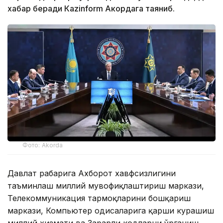
хабар беради Каzinform Акордага таяниб.
Фото: Akorda
Давлат раҳбарига Ахборот хавфсизлигини
таъминлаш миллий мувофиқлаштириш маркази,
Телекоммуникация тармоқларини бошқариш
маркази, Компьютер ҳодисаларига қарши курашиш