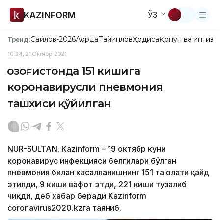
KAZINFORM
ЎЗ
Сайлов-2026
Ақорда
Тайинлов
Ҳодиса
Қонун ва интизо
Тренд:
10:34, 21 Октябр 2021
Қозоғистонда 151 кишига
коронавирусли пневмония
ташхиси қўйилган
NUR-SULTAN. Kazinform – 19 октябр куни
коронавирус инфекцияси белгилари бўлган
пневмония билан касалланишнинг 151 та ҳолати қайд
этилди, 9 киши вафот этди, 221 киши тузалиб
чиқди, деб хабар беради Kazinform
coronavirus2020.kzга таяниб.