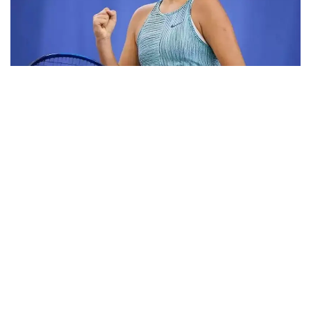
Фото: ktf.kz
Дунёнинг 829-ракеткаси, ушбу мусобақанинг 3-
ракеткаси А. Саөиндиыова финалда жаҳон
рейтингида 1253-ўринни эгаллаб турган
ҳиндистонлик Вайшнави Адкарга қарши
чемпионлик учун кураш олиб борди.
Биринчи партия кескин курашлар остида ўтди,
Аружан тай-брейкда муваффақиятли ўйнади - 7:6
(8:6).