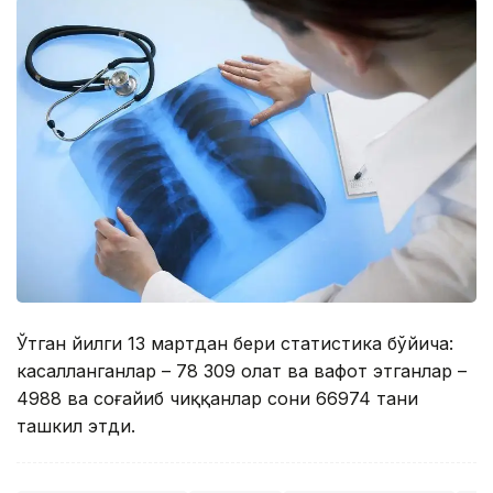
Ўтган йилги 13 мартдан бери статистика бўйича:
касалланганлар – 78 309 ҳолат ва вафот этганлар –
4988 ва соғайиб чиққанлар сони 66974 тани
ташкил этди.