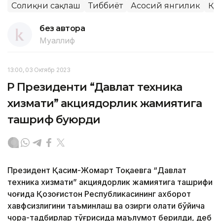
Соғлиқни сақлаш
Тиббиёт
Асосий янгилик
ҚР
без автора
Муаллиф
13:00, 03 Октябр 2023
ҚР Президенти “Давлат техника
хизмати” акциядорлик жамиятига
ташриф буюрди
Президент Қасим-Жомарт Тоқаевга “Давлат
техника хизмати” акциядорлик жамиятига ташрифи
чоғида Қозоғистон Республикасининг ахборот
хавфсизлигини таъминлаш ва ҳозирги ҳолати бўйича
чора-тадбирлар тўғрисида маълумот берилди, деб