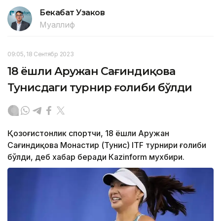
Бекабат Узаков
Муаллиф
09:05, 18 Сентябр 2023
18 ёшли Аружан Сағиндиқова
Тунисдаги турнир ғолиби бўлди
Қозоғистонлик спортчи, 18 ёшли Аружан
Сағиндиқова Монастир (Тунис) ITF турнири ғолиби
бўлди, деб хабар беради Каzinform мухбири.