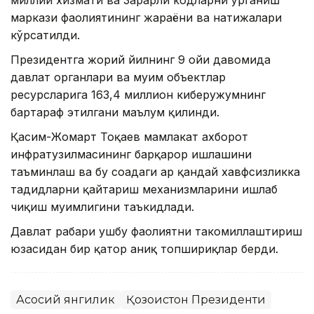
миллий хизмати ва Зарарли кодларни ўрганиш
маркази фаолиятининг жараёни ва натижалари
кўрсатилди.
Президентга жорий йилнинг 9 ойи давомида
давлат органлари ва муҳим объектлар
ресурсларига 163,4 миллион киберҳужумнинг
бартараф этилгани маълум қилинди.
Қасим-Жомарт Тоқаев мамлакат ахборот
инфратузилмасининг барқарор ишлашини
таъминлаш ва бу соҳадаги ҳар қандай хавфсизликка
таҳдидларни қайтариш механизмларини ишлаб
чиқиш муҳимлигини таъкидлади.
Давлат раҳбари ушбу фаолиятни такомиллаштириш
юзасидан бир қатор аниқ топшириқлар берди.
Асосий янгилик
Қозоғистон Президенти