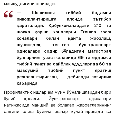
мавжудлигини оширади.
— Шошилинч тиббий ёрдамни
ривожлантиришга алоҳида эътибор
қаратилади. Қабулхоналардаги 210 та
шокка қарши хоналарни Trauma room
хоналари билан қайта жиҳозлаш,
шунингдек, тез-тез йўл-транспорт
ҳодисалари содир бўладиган магистрал
йўлларнинг участкаларида 69 та ёрдамчи
тиббий пункт ва сайёҳлик ҳудудларида 60 та
мавсумий тиббий пункт яратиш
режалаштирилган, — дейилади вазирлик
хабарида.
Профилактик ишлар ҳам муҳим йўналишлардан бири
бўлиб қолади. Йўл-транспорт ҳодисалари
натижасида маиший ва болалар жароҳатларининг
олдини олиш бўйича ишлар кучайтирилади ва