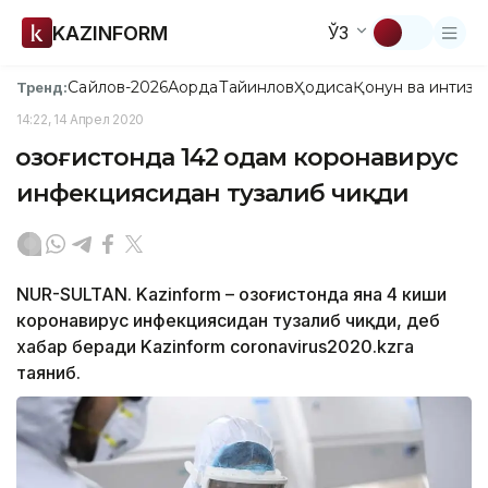
KAZINFORM
ЎЗ
Сайлов-2026
Ақорда
Тайинлов
Ҳодиса
Қонун ва интизо
Тренд:
14:22, 14 Апрел 2020
Қозоғистонда 142 одам коронавирус
инфекциясидан тузалиб чиқди
NUR-SULTAN. Kazinform – Қозоғистонда яна 4 киши
коронавирус инфекциясидан тузалиб чиқди, деб
хабар беради Kazinform coronavirus2020.kzга
таяниб.