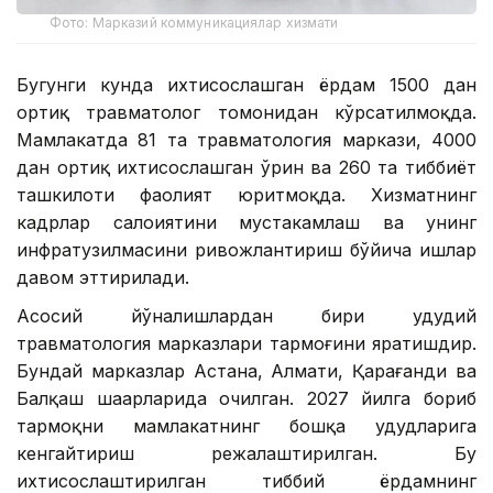
Фото: Марказий коммуникациялар хизмати
Бугунги кунда ихтисослашган ёрдам 1500 дан
ортиқ травматолог томонидан кўрсатилмоқда.
Мамлакатда 81 та травматология маркази, 4000
дан ортиқ ихтисослашган ўрин ва 260 та тиббиёт
ташкилоти фаолият юритмоқда. Хизматнинг
кадрлар салоҳиятини мустаҳкамлаш ва унинг
инфратузилмасини ривожлантириш бўйича ишлар
давом эттирилади.
Асосий йўналишлардан бири ҳудудий
травматология марказлари тармоғини яратишдир.
Бундай марказлар Астана, Алмати, Қарағанди ва
Балқаш шаҳарларида очилган. 2027 йилга бориб
тармоқни мамлакатнинг бошқа ҳудудларига
кенгайтириш режалаштирилган. Бу
ихтисослаштирилган тиббий ёрдамнинг