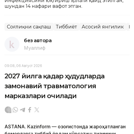
инфекциясини юқтириш ҳолати қайд этилган,
шундан 14 нафари вафот этган.
Соғлиқни сақлаш
Тиббиёт
Асосий янгилик
Қ
без автора
Муаллиф
09:08, 06 Август 2026
2027 йилга қадар ҳудудларда
замонавий травматология
марказлари очилади
ASTANА. Кazinform — Қозоғистонда жароҳатланган
беморларга тиббий ёрдам кўрсатиш тизимини