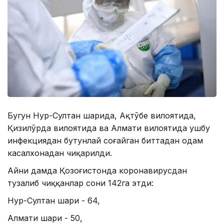
Бугун Нур-Султан шаҳрида, Ақтўбе вилоятида,
Қизилўрда вилоятида ва Алмати вилоятида ушбу
инфекциядан бутунлай соғайган биттадан одам
касалхонадан чиқарилди.
Айни дамда Қозоғистонда коронавирусдан
тузалиб чиққанлар сони 142га этди:
Нур-Султан шаҳри - 64,
Алмати шаҳри - 50,