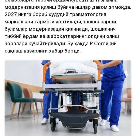
модернизация қилиш бўйича ишлар давом этмоқда.
2027 йилга бориб ҳудудий травматология
марказлари тармоғи яратилади, шокка қарши
бўлимлар модернизация қилинади, шошилинч
тиббий ёрдам ва жароҳатларнинг олдини олиш
чоралари кучайтирилади. Бу ҳақда ҚР Соғлиқни
сақлаш вазирлиги хабар берди.