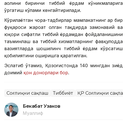
аҳолини биринчи тиббий ёрдам кўникмаларига
ўргатиш кўлами кенгайтирилади.
Кўрилаётган чора-тадбирлар мамлакатнинг ҳар бир
фуқароси жароҳат олган тақдирда замонавий ва
юқори сифатли тиббий ёрдамдан фойдаланишини
таъминлаш ва тиббий хизматларнинг фавқулодда
вазиятларда шошилинч тиббий ёрдам кўрсатиш
қобилиятини оширишга қаратилган.
Эслатиб ўтамиз, Қозоғистонда 140 мингдан зиёд
доимий
қон донорлари бор
.
Соғлиқни сақлаш
Тиббиёт
ҚР Соғлиқни сақлаш
Бекабат Узаков
Муаллиф